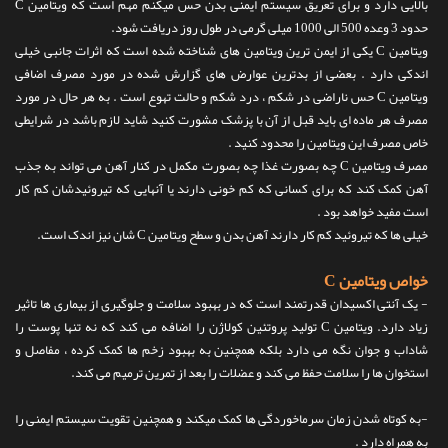
بالایی دارد و برای تعریق سیستم ایمنی بدن حس میکنم مهم است که ویتامین C
حدود 3 وعده 500 الی 1000 میلی گرمی در طول روز دریافت شود.
ویتامین C یکی از ایمن ترین ویتامین های شناخته شده است که اثرات جانبی خیلی
اندکی دارد . بعضی از بدترین عوارض های گزارش شده در مورد مصرف اضافی
ویتامین C حس ناراضی در شکم ، درد شکم و حالت تهوع است . به هر حال در مورد
مصرف هر ماده ای باید قبل از آن با پزشک مشورت کنید شاید لازم باشد در شرایطی
خاص مصرف این ویتامین را محدود کنید .
مصرف ویتامین C چه بصورت غذا چه بصورت مکمل در کنار آهن می تواند به جذب
آهن کمک کند که برای کسانی که کم خونی دارند یا آنهایی که تیروئیدشان کم کار
است مفید خواهد بود .
خیلی ها که تیروئید کم کار دارند آهن بدن و سطح ویتامین C شان نیز اندک است.
خواص ویتامین C
- یک آنتی اکسیدان قدرتمند است که در بهبود سلامت و جلوگیری از بیماری ها تاثیر
زیاد دارد. ویتامین C تولید پروتئین کولاژن را اضافه می کند که نه تنها پوست را
شاداب و جوان نگه می دارد بلکه همچنین به بهبود زخم ها کمک کرده ، مفاصل و
استخوان ها را سلامت حفظ می کند و عضلات را بعد از تمرین ترمیم می کند.
-به کوتاه شدن زمان سرماخوردگی ها کمک میکند و همچنین تقویت سیستم ایمنی را
به همراه دارد .