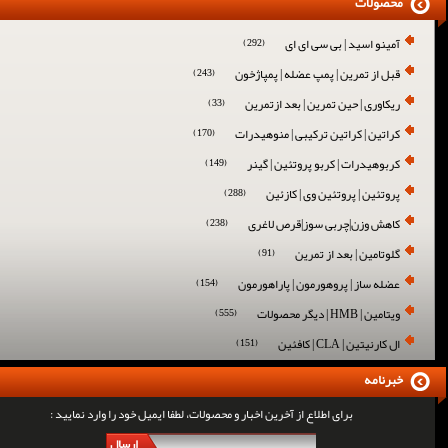
محصولات
آمینو اسید | بی سی ای ای
(292)
قبل از تمرین | پمپ عضله | پمپاژخون
(243)
ریکاوری | حین تمرین | بعد ازتمرین
(33)
کراتین | کراتین ترکیبی | منوهیدرات
(170)
کربوهیدرات | کربو پروتئین | گینر
(149)
پروتئین | پروتئین وی | کازئین
(288)
کاهش وزن|چربی سوز|قرص لاغری
(238)
گلوتامین | بعد از تمرین
(91)
عضله ساز | پروهورمون | پاراهورمون
(154)
ویتامین | HMB | دیگر محصولات
(555)
ال کارنیتین | CLA | کافئین
(151)
خبرنامه
برای اطلاع از آخرین اخبار و محصولات، لطفا ایمیل خود را وارد نمایید :
ارسال