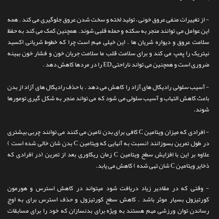
- از تغییرات منفی عروق خونی ، تولید لخته و سخت شدن عروق جلوگیری می کند . همه
این عوامل می توانند منجر به سکته و حمله قلبی شوند. همچنین کمک می کند به حفظ
سلامت عروق و دیواره شریان ها . این خیلی مهم است چرا که خطوط شریانی اکسید
نیتریک را پمپ می کند و برای سلامت قلب ما سلامت جریان خون و فشار خون بهینه
ضروری است و همچنین می تواند ناراحتی ED را در مردها کاهش دهد .
- آسیب سلولی رادیکال های آزاد را کاهش می دهد . با حذف رادیکال های آزاد از بدن
باعث کاهش التهاب و آسیب سلولی می شود که می تواند منجر به شکل گیری تومورها
شوند.
- افرادی که میزان ویتامین C کافی برای بدن تامین می کنند می توانند چربی بیشتری
در طول تمرین بسوزانند (نسبت به آنهایی که ویتامین C بدن شان خالی شده است )
علاوه بر این با افزایش سطح ویتامین C زمان ریکاوری بعد از تمرین (در افرادی که
ذخایر ویتامین C شان تهی شده ) کاهش می یابد.
- وقتی که در مقادیر زیاد دریافت شود میتواند در کاهش استرس و هورمون
کورتیزول بسیار موثر باشد . کاهش سطح کورتیزول و حذف استرس برای به اوج
رساندن توان ورزشی مهم هستند به ویژه برای بدنسازان که خود را برای مسابقات