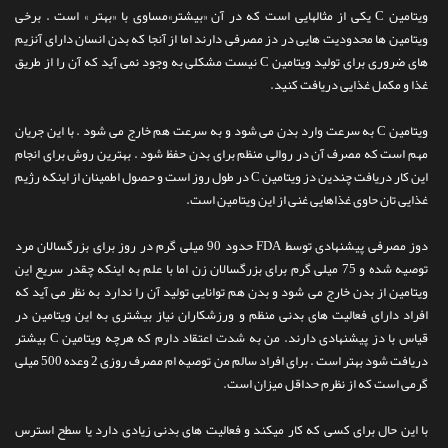
ویتامین C یکی از مثالهایی است که در آن «بیشتر»مساوی با «بهتر » است . برخی
تماس با ما
ویتامین ها محدودیت هایی در دز مصرفی دارند اما از آنجا که بدن انسان دارای آنزیم
های ضروری برای تولید ویتامین C نیست مشکلی به وجود نمی آید که آن را از طریق
غذا و مکمل غذایی دریافت کنید.
ویتامین C به سرعت وارد بدن می شود و به سرعت هم خارج می شود . با این جریان
مهم است که مصرف آن در روالی منظم برای بدن حفظ شود . بهترین روش برای انجام
این کار دریافت چندین دز ویتامین C در طول روز است و حصول اطمینان از اینکه رژیم
غذایی تان حاوی غذاهایی غنی از این ویتامین است.
دوز مصرفی پیشنهادی توسط FDA حدود 90 میلی گرم در روز برای بزرگسالان مرد
توصیه شده و 75 میلی گرم برای بزرگسالان زن اما با علم به اینکه چقدر سریع این
ویتامین از بدن خارج می شود و بدن هم توانایی تولید آن را ندارد به نظر می آید که
افراد دارای فعالیت های بدنی منظم و ورزشکاران نیاز بیشتری به این ویتامین در
قیاس با دز پیشنهادی دارند. من به شدت اعتقاد دارم که هرچه ویتامین C بیشتر
دریافت شود بهتر است . برای افراد سالم من توصیه ام مصرف روزی 2 وعده 500 میلی
گرمی است که از نظرم حداقل میزان است.
با این حال برای کسی که کار میکند و فعالیت های بدنی زیادی دارد یا سطح استرس