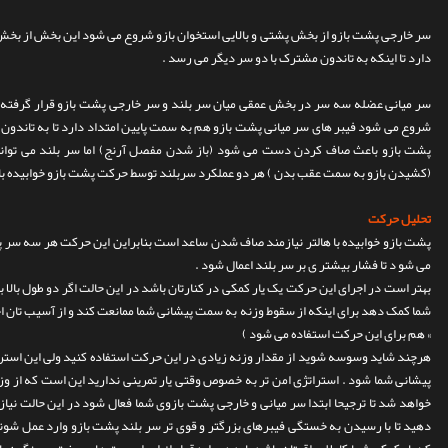
سر خارجی پشت بازو از بخش پشتی و بالایی استخوان بازو شروع می شود این بخش از بخش 
دارد تا اینکه به تاندون مشترک با دو سر دیگر می رسد .
سر میانی عضله سه سر در بخش عمقی میان سر بلند و سر خارجی پشت بازو قرار گرفته ا
شروع می شود فیبر های سر میانی پشت بازو هم به سمت پایین امتداد دارد تا به تاندون
پشت بازو باعث صاف کردن دست می شود (باز شدن مفصل آرنج) اما سر بلند می توا
(کشیدن بازو به سمت عقب بدن ) هر دو عملکرد سربلند توسط حرکت پشت بازو خوابیده با 
تحلیل حرکت
پشت بازو خوابیده با هالتر نیازمند صاف شدن ساعد است بنابراین این حرکت هر سه سر پ
می شو د تا فشار بیشتر ی بر سر بلند اعمال شود .
بهتر است در اجرای این حرکت یک یار کمکی در کنارتان باشد در این حالت اگر دو طول بالا
شما کمک دهد برای اینکه از سقوط وزنه به سمت پیشانی شما ممانعت کند و از آسیب تان اج
» هم برای این حرکت استفاده می شود )
هرچند شاید وسوسه شوید از مقدار وزنه زیادی در این حرکت استفاده کنید ولی این است
خواهد شد تا ترجیحا ابتدا سر میانی و خارجی پشت بازوی شما فعال شود در این حالت نیاز
دهید تا با رسیدن به خستگی فیبرهای بزرگتر و قوی تر سر بلند پشت بازو وارد عمل شوند 