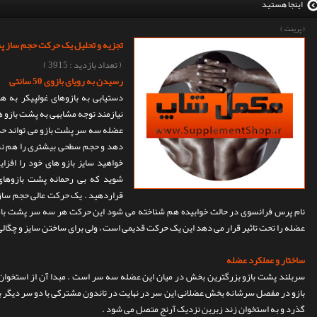
اینجا هستید
(
پرینت
)
تجزیه و تحلیل یک حرکت حجم ساز پشت
( تعداد بازدید : 3915 )
رسیدن به رویای بازوی 50 سانتی
دستیابی به بازوهای غولپیکر به ه
نیازمند توجه مشابهی به پشت بازو
عضله سه سر پشت بازو می تواند حدو
دهد و حجم سطحی بیشتری را هم نسبت
شوید که بی رحمانه پشت بازوها
قراردهید . یک حرکت عالی حجم ساز ب
نام پرس فرانسوی در حالت خوابیده هم شناخته می شود این حرکت هر سه سر پشت باز
عضله را تحت تاثیر قرار می دهد این یک حرکت قدیمی است ، ولی برای ساختن سایز و چگالی
ساختار و عملکرد عضله
سربلند پشت بازو بزرگترین بخش در میان این عضله سه سر است . مبدا آن از استخوا
بازو در مفصل سرشانه بخش عضلانی این سر در نهایت در تاندون مشترکی با دو سر دیگر ب
گذرد و به استخوان زند زبرین نزدیک آرنج متصل می شود .