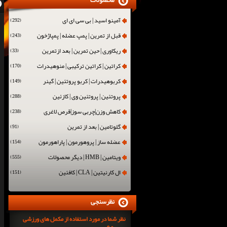
محصولات
آمینو اسید | بی سی ای ای
(292)
قبل از تمرین | پمپ عضله | پمپاژخون
(243)
ریکاوری | حین تمرین | بعد ازتمرین
(33)
کراتین | کراتین ترکیبی | منوهیدرات
(170)
کربوهیدرات | کربو پروتئین | گینر
(149)
پروتئین | پروتئین وی | کازئین
(288)
کاهش وزن|چربی سوز|قرص لاغری
(238)
گلوتامین | بعد از تمرین
(91)
عضله ساز | پروهورمون | پاراهورمون
(154)
ویتامین | HMB | دیگر محصولات
(555)
ال کارنیتین | CLA | کافئین
(151)
نظرسنجی
نظر شما در مورد استفاده از مکمل های ورزشی