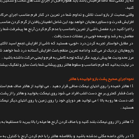
که یار کمکی شما کاملا مراقبتان باشد باید همواره قبل از اجرای ست های سخت و سنگین ب
کنید.
وقتی صحبت از بازو است تلاش و تداوم شما در تمرین در کنار فرم مناسب اجرای حرکا
افزایش قدرت و دستاوردهایتان خواهد بود این شامل اطمینان یافتن از گرم کردن مناسب آر
را اجرا کنید درد مفصل ناشی از تمرین نامناسب یا عدم گرم کردن آرنج ها پیشرفت شما را
مفاصل به رشد و توسعه خوبی در عضلات دست یافت .
در مقابل خواستار تجربه کردن درد «خوبی» هستید که ناشی از افزایش تجمع اسید لاکت
بازوهایتان نزدیک تر می کند و ادامه تمرین منظم باعث افزایش آستانه درد شما خواهد شد
مرز محدودیت ها پیش نروید مگر اینکه توجه کاملی به فرم و ایمنی حرکت داشته باشید .
در نهایت بدانید که فرم نامناسب و سقوط هالتر روی پیشانی شما باعث سایز و تفکیک بیشت
نحوه اجرای صحیح پشت بازو خوابیده با هالتر
1) هالتر خمیده را روی انتهای نیمکت صافی قرار دهید . می توانید از هالتر صاف هم استفا
کف دست ها رو به بالا ) می توانید هر دو پای خود را روی زمین یا روی انتهای دیگر نی
هستید .
2) هالتر را از روی نیمکت بلند کنید و با صاف کردن آرنج ها میله را بالا ببرید تا مستقیما به راستای بالای چشمانتان برسد .
3) در بالای دامنه مکثی ندشته باشید و بلافاصله هالتر را با خم کردن آرنج با کنترل به 