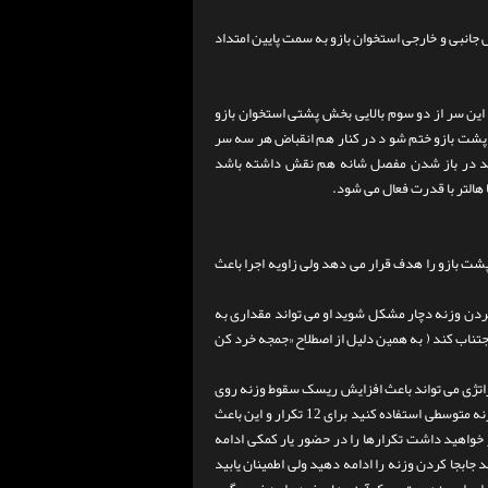
جانبی و خارجی استخوان بازو به سمت پایین امتداد
ین سر از دو سوم بالایی بخش پشتی استخوان بازو
 پشت بازو ختم شو د در کنار هم انقباض هر سه سر
ند در باز شدن مفصل شانه هم نقش داشته باشد
هالتر با قدرت فعال می شود.
شت بازو را هدف قرار می دهد ولی زاویه اجرا باعث
 بردن وزنه دچار مشکل شوید او می تواند مقداری به
تناب کند ( به همین دلیل از اصطلاح «جمجه خرد کن
راتژی می تواند باعث افزایش ریسک سقوط وزنه روی
پیشانی شما شود . استراتژی امن تر به خصوص وقتی یار تمرینی ندارید این است که از وزنه متوسطی استفاده کنید برای 12 تکرار و این باعث
 خواهید داشت تکرارها را در حضور یار کمکی ادامه
جابجا کردن وزنه را ادامه دهید ولی اطمینان یابید