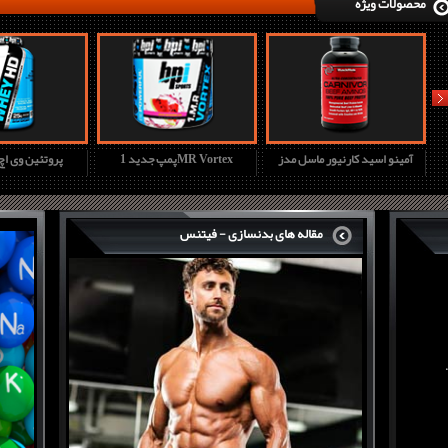
محصولات ویژه
nex
آمینو اسید کارنیور ماسل مدز
پمپ جدید 1MR Vortex
پروتئین وی ا
مقاله های بدنسازی - فیتنس