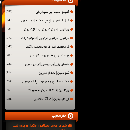
محصولات
آمینو اسید | بی سی ای ای
(292)
قبل از تمرین | پمپ عضله | پمپاژخون
(243)
ریکاوری | حین تمرین | بعد ازتمرین
(33)
کراتین | کراتین ترکیبی | منوهیدرات
(170)
کربوهیدرات | کربو پروتئین | گینر
(149)
پروتئین | پروتئین وی | کازئین
(288)
کاهش وزن|چربی سوز|قرص لاغری
(238)
گلوتامین | بعد از تمرین
(91)
عضله ساز | پروهورمون | پاراهورمون
(154)
ویتامین | HMB | دیگر محصولات
(555)
ال کارنیتین | CLA | کافئین
(151)
نظرسنجی
نظر شما در مورد استفاده از مکمل های ورزشی