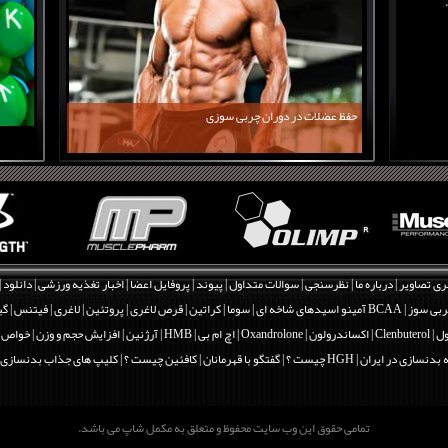
حفظ عضلات در دوران چربی سوزی
ری تصاویر
|
درباره ما
|
نظرسنجی
|
سوالات متداول
|
پیوند
|
پروفایل اعضا
|
اخبار تغذیه ورزشی
|
دانلود
|
بی سوز
|
BCAA آمینو اسیدهای شاخه ای
|
سوما
|
کراتین
|
قرص لاغری
|
پروتئین
|
لاغری
|
فیتنس
|
گی
Clenbut
|
اکساندرولون | Oxandrolone
|
اچ ام بی | HMB
|
آرژنین
|
افزایش حجم و وزن
|
خواص و فو
 بدنسازی در ایران
|
HGH چیست ؟
|
گفتگو با قهرمانان
|
کافئین چیست ؟
|
کلیپ های جذاب بدنسازی
تمامی حقوق این وب سایت محفوظ و متعلق به مکمل شاپ می باشد.