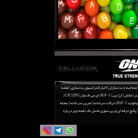
مصاحبه با بدنسازان
|
اخبار فدراسیون بدنسازی
|
نقشه
نر
|
مکمل
|
آرژنین
|
IGF-1 | ای جی اف وان
|
CJC1295 |
اید IGF-1
|
حرکات سرشانه | تمرین سر شانه | عضله
|
پکیج حرفه ای چربی سوزی ماسل تک
|
همه چیز درباره