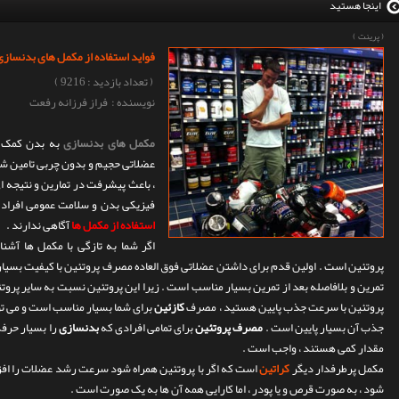
اینجا هستید
(
پرینت
)
فواید استفاده از مکمل های بدنسازی
( تعداد بازدید : 9216 )
نویسنده : فراز فرزانه رفعت
مکمل های بدنسازی
به بدن کمک می
عضلاتی حجیم و بدون چربی تامین شود
، باعث پیشرفت در تمارین و نتیجه ا
فیزیکی بدن و سلامت عمومی افراد تا
استفاده از مکمل ها
آگاهی ندارند .
اگر شما به تازگی با مکمل ها آشنای
پروتئین است . اولین قدم برای داشتن عضلاتی فوق العاده مصرف پروتئین با کیفیت بسیار ب
تمرین و بلافاصله بعد از تمرین بسیار مناسب است . زیرا این پروتئین نسبت به سایر پرو
پروتئین با سرعت جذب پایین هستید ، مصرف
کازئین
برای شما بسیار مناسب است و می ت
جذب آن بسیار پایین است .
مصرف پروتئین
برای تمامی افرادی که
بدنسازی
را بسیار حرفه
مقدار کمی هستند ، واجب است .
مکمل پرطرفدار دیگر
کراتین
است که اگر با پروتئین همراه شود سرعت رشد عضلات را افزا
شود ، به صورت قرص و یا پودر ، اما کارایی همه آن ها به یک صورت است .