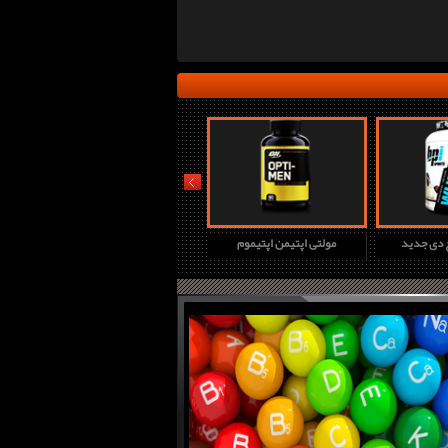
prev
چ دی جدید
مولتی اپتیمن اپتیموم
پروتئین وی گلد استاندارد