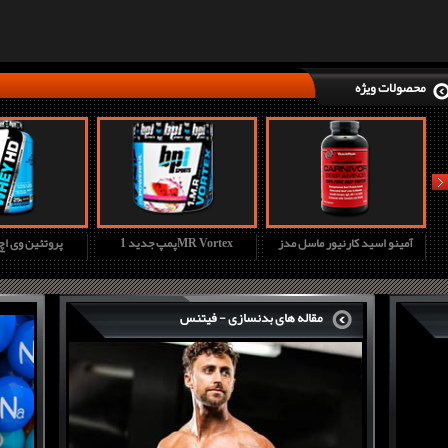
محصولات ویژه
nex
آمینو اسید کارنیور ماسل مدز
پمپ جدید 1MR Vortex
پروتئین وی ا
مقاله های بدنسازی - فیتنس