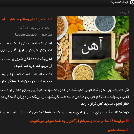
اینجا هستید
(
پرینت
)
12 ماده ی غذایی سالم سرشار از آهن
( تعداد بازدید : 2458 )
مترجم : آریاندخت مجدنیا
آهن یک ماده معدنی است که عملکرد
اکسیژن به بدن از طریق گلبول های 
از طریق غذا دریافت کنید .
نکته جالب این است که میزان آهنی
ذخیره شده در بدن شما بستگی دارد 
اگر مصرف روزانه ی شما خیلی کم باشد در حدی که نتواند جایگزینی برای مقدار از دست 
آهن می تواند باعث کم خونی و علائمی مانند خستگی شود . زنانی که در دوران قاعدگی غ
خطر کمبود شدید آهن قرار دارند .
خوشبختانه ، گزینه های غذایی زیادی وجود دارد که به شما کمک می کند میزان آهن مورد نیاز
✵
در اینجا 12 غذای سالم و سرشار از آهن را به شما معرفی می کنیم .
1.
صدف ماهی