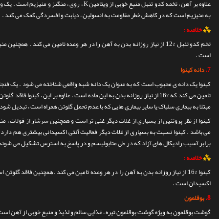
علاوه بر آهن ، تخمه کدو تنبل منبع خوبی از ویتامین K ، روی ، منگنز و منیزیم است .
به منیزیم است که در کاهش خطر مقاومت به انسولین ، دیابت و افسردگی کمک می کند .
⁂
خلاصه :
تخم کدو تنبل %12 از نیاز روزانه بدن به آهن را در هر وعده تامین می کند . همچ
است .
7.
دانه کینوا
تامین می کند که %16 از نیاز روزانه بدن به این ماده است .
علاوه بر این ، کینوا فاقد گلو
مبتلا به بیماری سلیاک یا سایر بیماری هایی که با عدم تحمل گلوتن همراه است ، تبدیل شود 
کینوا از نظر پروتئین از بسیاری از غلات دیگر غنی تر است و همچنین سرشار از فولات ، من
می باشد .
کینوا نسبت به بسیاری از غلات دیگر فعالیت آنتی اکسیدانی بیشتری هم دارد 
برابر آسیب رادیکال های آزاد که در طی متابولیسم و در پاسخ به استرس تشکیل می شوند ،
⁂
خلاصه :
کینوا %16 از نیاز روزانه بدن به آهن را در هر وعده تامین می کند .همچنین فاقد گلوت
اکسیدان است .
8.
بوقلمون
گوشت بوقلمون به ویژه گوشت بوقلمون تیره ، غذایی سالم و لذیذ و منبع خوبی از آهن است