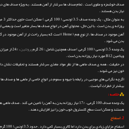
صدف خوشمزه و مقوی است . تمام صدف ها سرشار از آهن هستند ، به ویژه صدف های دو کپ
نیاز بدن هستند .
روزانه ی بدن است .
با این حال ، محتوای آهن در انواع صدف ها بسار متغیر است و بعضی از
بدن می شود .
یک وعده 3.5 اونسی ( 100 گرمی ) صدف همچنین شامل : 26 گرم
پروتئین
ویتامین B12 مورد نیاز روزانه بدن است .
در حقیقت ، همه ی صدف ماهی ها از نظر مواد مغذی سرشار هستند و تحقیقات نشان دا
خون نیز می شوند .
اگرچه نگرانی های موجهی در رابطه با جیوه و سموم در انواع خاصی از ماهی ها و صدف ها 
بیشتر از خطرات آنهاست .
⁂
خلاصه :
یک وعده صدف 100 گرمی ، %17 نیاز روزانه بدن به آهن را تامین می کند 
هستند و ممکن است سطح کلسترول خوب خون را نیز افزایش دهند .
2.
اسفناج