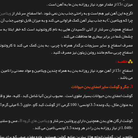
میزان %15 از مقدار مورد نیاز روزانه بدن ما به آهن است .
اگرچه این آهن غیر هِم است و به راحتی جذب بدن نمی شود ، اما اسفناج سرشار از
ویتامین 
چرا که ویتامین C به جذب بهتر آهن کمک فراوانی می کند و به میزان قابل توجهی جذب آن را افزایش می دهد .
اسفناج همچنان سرشار از آنتی اکسیدان هایی به نام کاروتنوئید است که خطر ابتلا به س
چشمان شما در برابر بیماری ها محافظت می کند .
مصرف اسفناج و سایر سبزیجات برگدار همراه با چربی ، به بدن کمک می کند تا کاروتنوئ
اسفناج چربی سالم مانند روغن زیتون نیز مصرف کنید .
⁂
خلاصه :
اسفناج %15 از آهن مورد نیاز روزانه بدن به همراه چندین ویتامین و مواد معدنی را 
می باشد .
3.
جگر و گوشت سایر اعضای بدن حیوانات
گوشت اعضای بدن حیوانات بسیار مقوی است . محبوب ترین آنها شامل کبد ، کلیه ، مغز و
.
گوشت ارگان های بدن همچنین دارای پروتئین سرشار و
ویتامین های گروه B
، مس و سلنی
%1.049 از نیاز روزانه بدن را در هر وعده 3.5 اونسی تامین می کند .
علاوه بر این ، گوشت اندام ها از بهترین منابع کولین هستند ، ماده مغذی مهمی که برای سلا