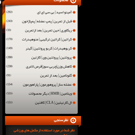
محصولات
آمینو اسید | بی سی ای ای
(292)
قبل از تمرین | پمپ عضله | پمپاژخون
(243)
ریکاوری | حین تمرین | بعد ازتمرین
(33)
کراتین | کراتین ترکیبی | منوهیدرات
(170)
کربوهیدرات | کربو پروتئین | گینر
(149)
پروتئین | پروتئین وی | کازئین
(288)
کاهش وزن|چربی سوز|قرص لاغری
(238)
گلوتامین | بعد از تمرین
(91)
عضله ساز | پروهورمون | پاراهورمون
(154)
ویتامین | HMB | دیگر محصولات
(555)
ال کارنیتین | CLA | کافئین
(151)
نظرسنجی
نظر شما در مورد استفاده از مکمل های ورزشی