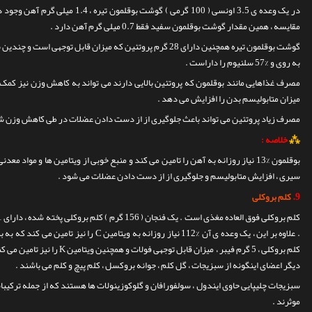
در یک وعده ی 3.5 اونسی ( 100 گرمی ) گوشت بوقلمون تیره ، 1.4 میلی گرم آهن وجود دارد که %8 از نیاز روزانه بدن به این ماده است .
مقایسه ، همین مقدار گوشت بوقلمون سفید فقط 0.7 میلی گرم آهن دارد .
به روی و %57 سلنیوم را داراست .
مصرف غذاهایی مانند بوقلمون که پروتئین بالایی دارند می تواند به کاهش وزن نیز کم
میزان متابولیسم بدن را افزایش می دهد .
مصرف زیاد پروتئین می تواند باعث جلوگیری از از دست دادن عضلات در طی کاهش وزن شود و
⁂
خلاصه :
بوقلمون %13 نیاز روزانه به آهن را تامین می کند و منبع خوبی از ویتامین ها و مواد 
سیری ، افزایش متابولیسم و جلوگیری از از دست دادن عضلات می شود .
9.
کلم بروکلی
.
علاوه بر این ، یک وعده ی آن %112 نیاز روزانه به ویتامین C را نیز تامین می کند که به بدن در جذب بهتر آهن کمک می کند .
کلم بروکلی ، 5 گرم فیبر ، میزان قا
دیگر اعضای اینگونه از سبزیجات ، گل کلم ، جوانه بروکسل ، کلم پیچ و کلم می باشند .
سبزیجات چلیپایی حاوی ایندول ، سولفورافان و گلوکوزینولات ها هستند که از جمله ترکی
موثرند .