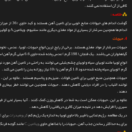
کافی از آن استفاده نمی کنند .
⁂
خلاصه :
گوشت اندام های حیو
اندام ها همچنین سرشار از بسیاری از مواد مغذی دیگری مانند سلنیوم ، ویتامین A و کولین می باشند .
4.
حبوبات
حبوبات سرشار از مواد مغذی هستند .
برخی از رایج ترین انواع حبوبات ، لوبیا ، عدس ، نخو
گیاهخواران می باشند . یک فنجان ( 198 گرم ) عدس پخته شده حاوی 6.6 میلی گرم آهن است که این مقدار %37 نیاز روزانه بدن است .
انواع لوبیا مانند لوبیای سیاه و لوبیای چشم بلبلی می توانند به راحتی در تامین آهن مورد ن
گرم ) لوبیای سیاه پخته شده حدود 1.8 گرم آهن یا %10 نیاز روزانه بدن را تامین می کند .
حبوبات همچنین منبع خوبی برای تامین فولات ، منیزیم و پتاسیم هستند .
علاوه بر این 
توانند التهاب را در افراد دیابتی کاهش دهند . حبوبات همچنین می توانند خطر بیماری ق
دهند .
علاوه بر این ، حبوبات ممکن است به شما در کاهش وزن کمک کنند . آنها بسیار غنی از
سیری را افزایش دهد در نتیجه میزان کالری دریافتی را کاهش دهد .
در یک مطالعه ، رژیم غذایی با فیبر بالا حاوی لوبیا به اندازه یک رژیم کم
کربوهیدرات
برای
ک
برای به حداکثر رساندن جذب آهن ، حبوبات را با غذاهای حاوی
ویتامین C
مانند گوجه فرنگی