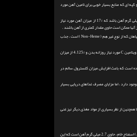
ه ای که منابع بسیار خوبی برای تامین آهن مورد
به عنوان مثال ، یک وعده صدف 3.5 اونسی ( 100 گرمی ) ممکن است حاوی حداکثر 3 میلی گرم آهن باشد که %17 از میزان آهن مورد نیاز
 آنها ممکن است حاوی مقدار کمتری از آهن باشند .
آهن موجود در صدف ها ، از نوع هِم ( Heme ) است که بسیار راحت تر از آهن موجود در گیاهان که از نوع غیر هِم ( Non-Heme ) است ، جذب
، %24 از میزان ویتامین C مورد نیاز روزانه بدن و %4.125 از میزان
ده است که باعث افزایش میزان کلسترول سالم در
وجود دارد ، اما مزایای مصرف غذاهای دریایی بسیار
. صدف ماهی ها همچنین از نظر بسیاری از مواد مغذی دیگر نیز غنی
اسفناج مزایای زیادی برای بدن دارد اما کالری بسبار کمی دارد . حدود 3.5 اونس ( 100 گرم ) اسفناج خام ، حاوی 2.7 میلی گرم آهن است که این