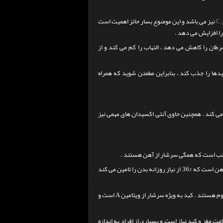
C
نیز می باشد و این موضوع بسار حائز اهمیت است
رطان را کاهش می دهد ، التهاب را کم می کند و از
یدها را جذب کند ، بنابراین مطمئن شوید که همراه
تامین می کند . همچنین حاوی آنتی اکسیدان های مهمی نیز
 قلب است که همگی سرشار از آهن هستند .
به عنوان مثال ، یک وعده 3.5 اونسی ( 100 گرمی ) از گوشت کبد گاو ، حاوی 6.5 میلی گرم آهن است که %36 از نیاز روزانه بدن را تامین می کند
وم هستند .
کبد به ویژه سرشار از ویتامین A است و
مت مغز و کبد نیاز است و بسیاری از افراد به اندازه