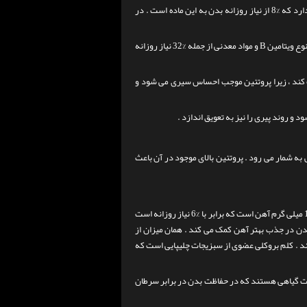
در
گوشت بوقلمون تیره همچنین دارای 28 گرم پروتئین که میزان قابل توجهی است و چندین نوع ویتامین B و مواد معدنی از جمله %32 نیاز روزانه
ک کند ، زیرا پروتئین موجب احساس سیری می شود و
 روند پیری را نیز به تعویق اندازد .
معدنی به شمار می رود . پروتئین بالای موجود در آن باعث
کلم بروکلی فوق العاده مغذی است . یک فنجان ( 156 گرم ) کلم بروکلی پخته شده ، دارای 1 میلی گرم آهن است که برابر با %6 نیاز روزانه است
همان میزان از
بل توجهی فولات و همچنین ویتامین K را نیز تامین می کند . کلم بروکلی عضوی از سبزیجات چلیپایی است که
بات گیاهی هستند که در حفاظت بدن در برابر سرطان