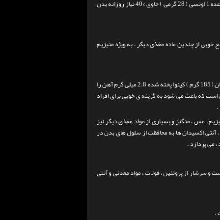
یک وعده 1 اونسی ( 28 گرمی ) حاوی %40 نیاز روزانه بدن
نین منبع خوبی از چندین ماده مغذی دیگر ، به ویژه منیزیم
کینوا یک دانه ی محبوب است که به عنوان یک دانه شبه واقعی شناخته می شود . یک فنجان ( 185 گرم ) کینوا پخته شده 2.8 میلی گرم آهن را
تن است که باعث می شود به گزینه ی خوبی برای افراد
.
یزیم ، مس ، منگنز و بسیاری از مواد مغذی دیگر نیز
.
آنتی اکسیدان ها به محافظت از سلول های بدن در
 می پردازد .
ن است و سرشار از پروتئین ، فولات ، مواد معدنی و آنتی
 .