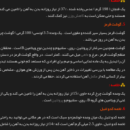
⁂
خلاصه :
یک فنجان ( 198 گرم ) عدس پخته شده ، %37 از نیاز روزانه بدن 
هستند و حتی ممکن است به
کاهش وزن
نیز کمک کنند .
5.
گوشت قرمز
گوشت قرمز بسیار سیر کننده و مقوی است .
بدن به آهن در روز می باشد .
گوشت همچنین سرشار از پروتئین ، روی ، سلنیوم و چندین نوع ویتامین B است .
محققان ا
منظم گوشت قرمز ، مرغ و
ماهی
میل می کنند ، کمتر است .
در واقع گوشت قرمز در دسترس 
آن را تبدیل به یک ماده غذایی اساسی و مهم برای افرادی که مستعد کم خونی هستند تبدی
در یک مطالعه با بررسی تغییرات در ذخایر آهن بدن پس از ورزش های هوازی ، مشخص ش
بهتر از کسانی که از
مکمل
آهن استفاده می کردند ، حفظ می کردند .
⁂
خلاصه :
یک وعده گوشت چرخ کرده حاوی %15 از نیاز روزانه بدن به آهن را تامی
غنی از ویتامین های گروه B ، روی ، سلنیوم و
پروتئین
است .
6.
تخمه کدو تنبل
تخمه کدو تنبل یک میان وعده خوشمزه و سبک است که در هر مکانی می توانید به راحتی ا
تخمه کدو تنبل ، حاوی 2.5 میلی گرم آهن است که %14 از نیاز روزانه بدن به آهن را شامل می شود .