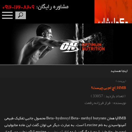
صفحه نخست
درباره ما
برندها
اینجا هستید
مکمل بدنسازی
(
پرینت
)
HMB | اچ ام بی چیست؟
محصولات
( تعداد بازدید : 33057 )
نویسنده : فراز فرزانه رفعت
اخبار
HMBیا همان Beta-hydroxyl Beta- methyl butyrate محصول جانبی تفکیک طبیعی
مقالات
آمینواسیدی به نام Leucine است. به عبارت دیگر می توان گفت این ماده متابولیتی
(محصول متابولیز شده یا دگرگون شده ) از
آمینواسید
Leucine (آمینواسیدی که از