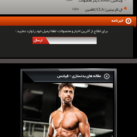
ویتامین | HMB | دیگر محصولات
(555)
ال کارنیتین | CLA | کافئین
(151)
خبرنامه
برای اطلاع از آخرین اخبار و محصولات، لطفا ایمیل خود را وارد نمایید :
ارسال
مقاله های بدنسازی - فیتنس
سرگی کنستانس چگونه بر روی بازو های فوق العاده...
روش های افزایش پیک بازو
فارماتون چیست؟
کلن بوترول Clenbuterol
CJC1295 | سی جی سی 1295