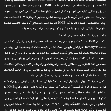
تماس با ما
آبکافت پروتیین ها ایجاد می شود) می باشد.
HMB
در بدن ما توسط پروتیین موجود
در رژیم غذایی تولید می شود و مقدار کمی از آن توسط غذایی که می خوریم به مصرف
می رسد. غذاهایی نظیر گربه ماهی و یونجه شامل مقادیر کمی از
HMB
هستند. عده
ای از متخصصین عقیده دارند که HMB همانند استروئیدهای آنابولیک خاصیت عضله
سازی وآنابولیکی دارد و میتواند یک جایگزین مجاز برای استروئیدها باشد.
مکمل های HMB چگونه عمل می کنند؟
مکملهای HMB به کاهش فرایندی به نام proteolysis یا تجزیه پروتیینی کمک می
کنند. Proteolysis فرایندی طبیعی است که در نتیجه بافت های ماهیچه ای ایجاد می
شود و معمولا بعد از فعالیت های شدید جسمانی به خصوص تمرین با وزنه رخ می دهد.
مصرف HMB با کاهش میزان تجزیه بافت ماهیچه ای و فروپاشی پروتیینی به بدن
کمک می کند تا بازسازی عضلانی را بعد از تمرینات ورزشی آغاز کند. این بدان معناست
که بدن شما جهت بهبود و بازسازی عضله برای مدت طولانی تری در حالت آنابولیک
(فرایند متابولیکی که به سنتز مواد منتهی می شود) باقی می ماند.
مکمل های HMB برای اولین بار توسط دانشگاه ایالتی Iowa برای آزمایش بر روی احشام
مورد استفاده قرار گرفتند. آزمایشات آنان نشان داد که با دادن مکمل های HMB به
احشام بافت های عضلانی بیشتر و چربی کمتری در بدن آنها تولید می شود. سپس
تحقیقات بر روی انسان ها انجام شد که نتیجه یکسانی با آزمایشات انجام شده بر روی
احشام در برداشت. دانشگاه ایالتی Iowa 40 مرد را که به مدت ۴ هفته تمرین و
فعالیت ورزشی انجام داده بودند مورد آزمایش قرار داد و دریافتند افرادی که هر روز