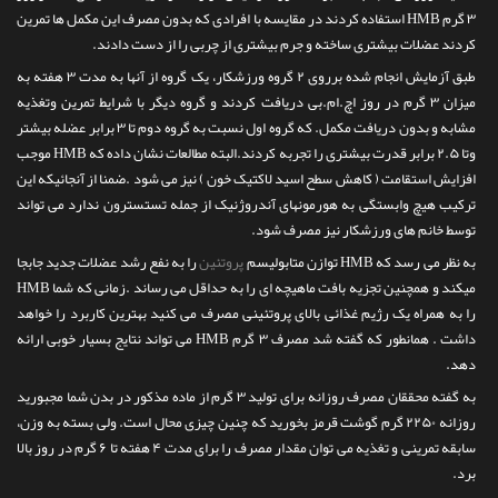
۳ گرم HMB استفاده کردند در مقایسه با افرادی که بدون مصرف این مکمل ها تمرین
کردند عضلات بیشتری ساخته و جرم بیشتری از چربی را از دست دادند.
طبق آزمایش انجام شده برروی ۲ گروه ورزشکار، یک گروه از آنها به مدت ۳ هفته به
میزان ۳ گرم در روز اچ.ام.بی دریافت کردند و گروه دیگر با شرایط تمرین وتغذیه
مشابه و بدون دریافت مکمل. که گروه اول نسبت به گروه دوم تا ۳ برابر عضله بیشتر
وتا ۲.۵ برابر قدرت بیشتری را تجربه کردند.البته مطالعات نشان داده که HMB موجب
افزایش استقامت ( کاهش سطح اسید لاکتیک خون ) نیز می شود .ضمنا از آنجائیکه این
ترکیب هیچ وابستگی به هورمونهای آندروژنیک از جمله تستسترون ندارد می تواند
توسط خانم های ورزشکار نیز مصرف شود.
به نظر می رسد که HMB توازن متابولیسم
پروتئین
را به نفع رشد عضلات جدید جابجا
میکند و همچنین تجزیه بافت ماهیچه ای را به حداقل می رساند .زمانی که شما HMB
را به همراه یک رژیم غذائی بالای پروتئینی مصرف می کنید بهترین کاربرد را خواهد
داشت . همانطور که گفته شد مصرف ۳ گرم HMB می تواند نتایج بسیار خوبی ارائه
دهد.
به گفته محققان مصرف روزانه برای تولید ۳ گرم از ماده مذکور در بدن شما مجبورید
روزانه ۲۲۵۰ گرم گوشت قرمز بخورید که چنین چیزی محال است. ولی بسته به وزن،
سابقه تمرینی و تغذیه می توان مقدار مصرف را برای مدت ۴ هفته تا ۶ گرم در روز بالا
برد.