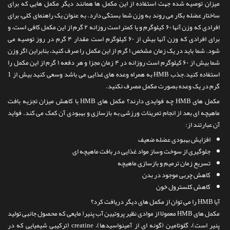
میزان توصیه شده جهت استفاده از این مکمل ها همانند دیگر مکمل هایی که برای
ساختار عضله بکار می روند به وزن شما بستگی دارد. به عنوان یک راهنمای کلی، برای
افرادی که وزن آنها ۶۰ کیلوگرم و یا کمتر است روزانه ۲ گرم از این مکمل کافی است، و
برای افرادی که وزن آنها بیش از ۶۰ کیلوگرم است مقدار ۴ گرم در روز توصیه می
شود. شما باید در یک زمان مشخص ۱ گرم از این مکمل را صرف کنید، بنابراین اگر وزن
شما بیش از ۶۰ کیلوگرم است روزانه در ۴ زمان مجزا و هر دفعه ۱ گرم از این مکمل را
استفاده کنید.جذب HMB به همراه وعده های غذایی می باشد وسعی کنید بیش از 1
گرم در یک وعده بصورت مکمل مصرف نکنید.
مکمل های HMB چه فوایدی دارند؟ مکمل های HMB با کاهش میزان تجزیه بافت
ماهیچه ای بعد از انجام تمرینات ورزشی به بازسازی و بهبودی آن کمک می کند. فواید
آن عبارتند از:
افزایش بهبودی عضله ضعیف
جلوگیری از سوخت وساز مواد غذایی در بافت ماهیچه ای
تسریع زمان ترمیم و بازسازی ماهیچه
کاهش چربی موجود در بدن
کاهش کلسترول خون
آیا HMB را می توان از مکمل های دیگر دریافت کرد؟
مکمل های HMB معمولا از موادی نظیر پروتیین آب پنیر( مایعی که محصول جانبی تولید
پنیر است)، گلوتامین (گونه ای از آمینواسیدها)، creatine (ترکیبی شیمیایی که در