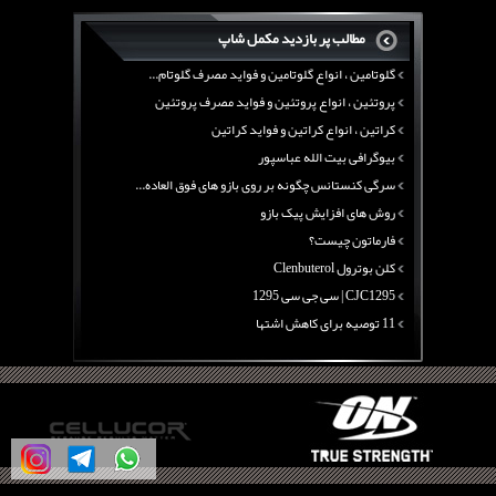
منابع پروتئینی غیر گوشتی
مطالب پر بازدید مکمل شاپ
آرژنین ، فواید آرژنین و نقش آرژنین در بدن
گلوتامین ، انواع گلوتامین و فواید مصرف گلوتام...
پروتئین ، انواع پروتئین و فواید مصرف پروتئین
کراتین ، انواع کراتین و فواید کراتین
بیوگرافی بیت الله عباسپور
سرگی کنستانس چگونه بر روی بازو های فوق العاده...
روش های افزایش پیک بازو
فارماتون چیست؟
کلن بوترول Clenbuterol
CJC1295 | سی جی سی 1295
11 توصیه برای کاهش اشتها
معرفی یک برنامه غذایی جامع برای افزایش قد
چربی سوزی با چای سبز
بیوگرافی علی تبریزی
منابع پروتئینی غیر گوشتی
آرژنین ، فواید آرژنین و نقش آرژنین در بدن
گلوتامین ، انواع گلوتامین و فواید مصرف گلوتام...