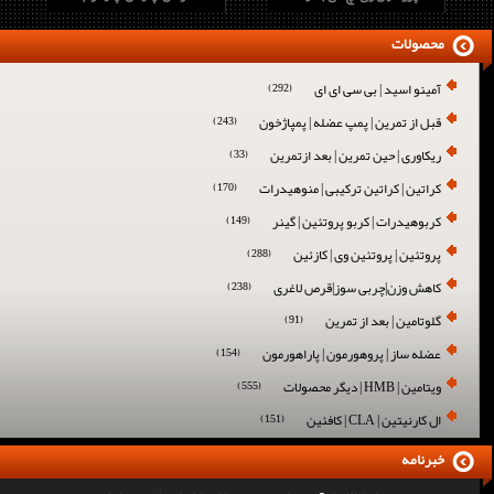
محصولات
آمینو اسید | بی سی ای ای
(292)
قبل از تمرین | پمپ عضله | پمپاژخون
(243)
ریکاوری | حین تمرین | بعد ازتمرین
(33)
کراتین | کراتین ترکیبی | منوهیدرات
(170)
کربوهیدرات | کربو پروتئین | گینر
(149)
پروتئین | پروتئین وی | کازئین
(288)
کاهش وزن|چربی سوز|قرص لاغری
(238)
گلوتامین | بعد از تمرین
(91)
عضله ساز | پروهورمون | پاراهورمون
(154)
ویتامین | HMB | دیگر محصولات
(555)
ال کارنیتین | CLA | کافئین
(151)
خبرنامه