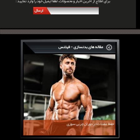
برای اطلاع از آخرین اخبار و محصولات، لطفا ایمیل خود را وارد نمایید :
ارسال
مقاله های بدنسازی - فیتنس
سرگی کنستانس چگونه بر روی بازو های فوق العاده...
روش های افزایش پیک بازو
فارماتون چیست؟
کلن بوترول Clenbuterol
CJC1295 | سی جی سی 1295
11 توصیه برای کاهش اشتها
معرفی یک برنامه غذایی جامع برای افزایش قد
حفظ عضلات در دوران چربی سوزی
چربی سوزی با چای سبز
بیوگرافی علی تبریزی