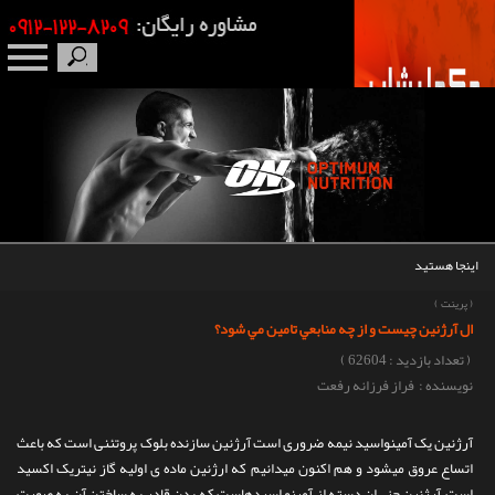
صفحه نخست
درباره ما
برندها
اینجا هستید
مکمل بدنسازی
(
پرینت
)
ال آرژنين چيست و از چه منابعي تامين مي شود؟
محصولات
( تعداد بازدید : 62604 )
نویسنده : فراز فرزانه رفعت
اخبار
آرژنین یک آمینواسید نیمه ضروری است آرژنین سازنده بلوک پروتئنی است که باعث
مقالات
اتساع عروق میشود و هم اکنون میدانیم که ارژنین ماده ی اولیه گاز نیتریک اکسید
است.آرژنین جزء ان دسته از آمینو اسیدهاست که بدن قادر به ساختن آن به صورت