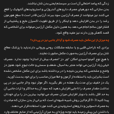
زدگی که پیامد احتمالی آن است بر سیستم ایمنی بدن شان نباشند.
بدن سازانی که دورههای مصرف دارو های آندروژنی و استروئیدهای آنابولیک را قطع
می کنند نیز میتوانند از مصرف آرژنین سود ببرند.آرژنین قادر است تا سطح هورمون
رشد را در بدن افزایش دهد و اینکار را از طریق تقویت اکسیژن مایع و پشتیبانی از
فشارخون سالم انجام می دهد.به همین دلیل مکمل آرژنین میتواند برای اشخاصی که
قصد کاهش وزن دارند نیز مفید واقع شود.
چه میزان از این مکمل باید مصرف شود و آیا اثر جانبی نیز در پی دارد؟
برادی که ناراحتی قلبی و یا سابقه مشکلات روحی وروانی دارندباید با پزشک معالج
شان برای مصرف آرژنین به صورت مکمل مشورت نمایند.
با هیچ نوع آمینو اسیدی امکان "اور دز"(مصرف بیش از اندازه) وجود ندارد .مصرف
خیلی زیاد آرژنین می تواند منجر به اسهال ،ضعف و سستی و حالت تهوع شود.هنوز دز
واضح و مشخصی که بهترین نتیجه را در برداشته باشد برای این مکمل مشخص نشده
است بنابراین باید با استفاده از آزمون و خطا میزان مناسب را برای خود بدست آورید.
یک دز خفیف برای مدت یک هفته در نظر بگیرید ،اگر موثر نبود و اثر جانبی نیز در پی
نداشت مقدار مصرف را تا جایی افزایش دهید که سود آن به حداکثر و ا ثرات جانبی آن
به حد اقل باشد.با دوبار افزایش میزان مصرف می توانید بهترین دز را برای خودتان
پیدا کنید(3-9 گرم)این روش شبیه شیوه ای است که برخی از بدن سازان که مبادرت
به مصرف انسولین و داروهای استروئیدی می کنند مورد استفاده قرار می دهند.
با داشتن این پیش زمینه باید توجه ویژه ای به میزان آرژنینی که از منابع مختلف وارد