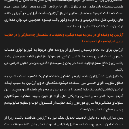
تماس با ما
طبیعی نیست و باید مقدار مورد نیازش رااز خارج تامین کند به همین دلیل بسیار مهم
است که دقت کنیم تا وعدههای غذایی غنی از آرژنین باشند. آرژنین در آجیل و دانه
های روغنی مثل بادام زمینی و بادام به وفور یافت میشود.همچنین می توان مقداری
آرژنین در شکلات و کشمش نیز پیدا نمود
آرژنین چه وظیفه ای در بدن به عهده میگیرد وتحقیقات دانشمندان چه مدارکی را در حمایت
از این آمینو اسید ارائه میدهد؟
آرژنین برای به انجام رسیدن بسیاری از پروسه های مربوط به فیز یو لوژی عضلات
ضروری است.این پروسه ها شامل ترشح هورمونها افزایش تولید هورمون رشد
پاکسازی و دفع سموم تولید شده در بدن و سیستم دفاعی بدن در مقابل امراض می
باشد.
به دلیل این که آرژنین ماده اولیه و تشکیل دهنده نیتریک اکسید است ، اغلب به
منظور تقویت قوای جنسی نیز استفاده میشود.مکملهای حاوی آرژنین به سبب اینکه
آرژنین توانایی تولید نیتریک اکسید را دارد در بین مردم رواج یافته اند و همچنین این
آمینو اسید قادر به پاکسازی رادیکال های آزاد از خون بهبود عملکرد سیگنالهای
سلولهای عضلانی رها سازی هورمون رشد،حمایت از کلسترول خوب و تنظیم متابولیسم
چربی و سطح نمک در بدن است.
بدن سازان باید به دلیل خاصیت تعدیل نمک نیز به آرژنین علاقمند باشند زیرا از
دست ندادن آب زیر پوست که به دلیل احتباس آب و نمک در بدن اتفاف میافتد باعث