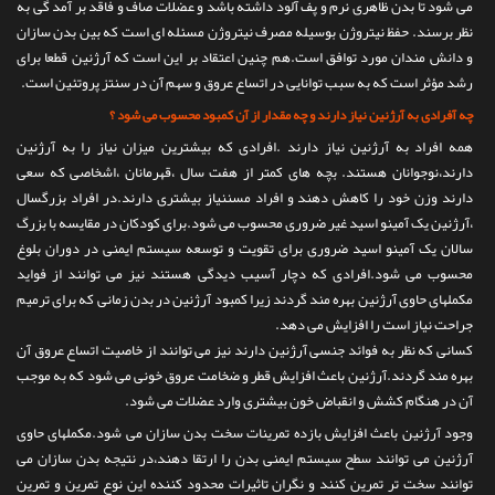
می شود تا بدن ظاهری نرم و پف آلود داشته باشد و عضلات صاف و فاقد بر آمد گی به
نظر برسند. حفظ نیتروژن بوسیله مصرف نیتروژن مسئله ای است که بین بدن سازان
و دانش مندان مورد توافق است.هم چنین اعتقاد بر این است که آرژنین قطعا برای
رشد مؤثر است که به سبب توانایی در اتساع عروق و سهم آن در سنتز پروتئین است.
چه آفرادی به آرژنین نیاز دارند و چه مقدار از آن کمبود محسوب می شود ؟
همه افراد به آرژنین نیاز دارند .افرادی که بیشترین میزان نیاز را به آرژنین
دارند،نوجوانان هستند. بچه های کمتر از هفت سال ،قهرمانان ،اشخاصی که سعی
دارند وزن خود را کاهش دهند و افراد مسننیاز بیشتری دارند.در افراد بزرگسال
،آرژنین یک آمینو اسید غیر ضروری محسوب می شود.برای کودکان در مقایسه با بزرگ
سالان یک آمینو اسید ضروری برای تقویت و توسعه سیستم ایمنی در دوران بلوغ
محسوب می شود.افرادی که دچار آسیب دیدگی هستند نیز می توانند از فواید
مکملهای حاوی آرژنین بهره مند گردند زیرا کمبود آرژنین در بدن زمانی که برای ترمیم
جراحت نیاز است را افزایش می دهد.
کسانی که نظر به فوائد جنسی آرژنین دارند نیز می توانند از خاصیت اتساع عروق آن
بهره مند گردند.آرژنین باعث افزایش قطر و ضخامت عروق خونی می شود که به موجب
آن در هنگام کشش و انقباض خون بیشتری وارد عضلات می شود.
وجود آرژنین باعث افزایش بازده تمرینات سخت بدن سازان می شود.مکملهای حاوی
آرژنین می توانند سطح سیستم ایمنی بدن را ارتقا دهند،در نتیجه بدن سازان می
توانند سخت تر تمرین کنند و نگران تاثیرات محدود کننده این نوع تمرین و تمرین