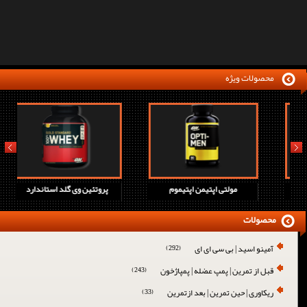
محصولات ویژه
prev
next
پروتئین وی اچ دی جدید
مولتی اپتیمن اپتیموم
پروتئین و
محصولات
آمینو اسید | بی سی ای ای
(292)
قبل از تمرین | پمپ عضله | پمپاژخون
(243)
ریکاوری | حین تمرین | بعد ازتمرین
(33)