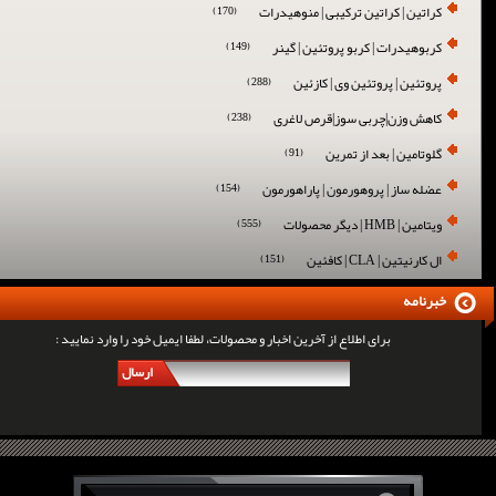
کراتین | کراتین ترکیبی | منوهیدرات
(170)
کربوهیدرات | کربو پروتئین | گینر
(149)
پروتئین | پروتئین وی | کازئین
(288)
کاهش وزن|چربی سوز|قرص لاغری
(238)
گلوتامین | بعد از تمرین
(91)
عضله ساز | پروهورمون | پاراهورمون
(154)
ویتامین | HMB | دیگر محصولات
(555)
ال کارنیتین | CLA | کافئین
(151)
خبرنامه
برای اطلاع از آخرین اخبار و محصولات، لطفا ایمیل خود را وارد نمایید :
ارسال