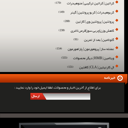
کراتین | کراتین ترکیبی | منوهیدرات
(170)
کربوهیدرات | کربو پروتئین | گینر
(149)
پروتئین | پروتئین وی | کازئین
(288)
کاهش وزن|چربی سوز|قرص لاغری
(238)
گلوتامین | بعد از تمرین
(91)
عضله ساز | پروهورمون | پاراهورمون
(154)
ویتامین | HMB | دیگر محصولات
(555)
ال کارنیتین | CLA | کافئین
(151)
خبرنامه
برای اطلاع از آخرین اخبار و محصولات، لطفا ایمیل خود را وارد نمایید :
ارسال