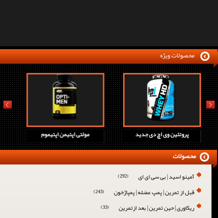
محصولات ویژه
prev
next
پروتئین وی اچ دی جدید
مولتی اپتیمن اپتیموم
محصولات
آمینو اسید | بی سی ای ای
(292)
قبل از تمرین | پمپ عضله | پمپاژخون
(243)
ریکاوری | حین تمرین | بعد ازتمرین
(33)