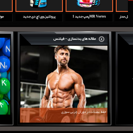
آمینو اسید کارنیور ماسل مدز
پمپ جدید 1MR Vortex
پروتئین وی ا
مقاله های بدنسازی - فیتنس
حفظ عضلات در دوران چربی سوزی