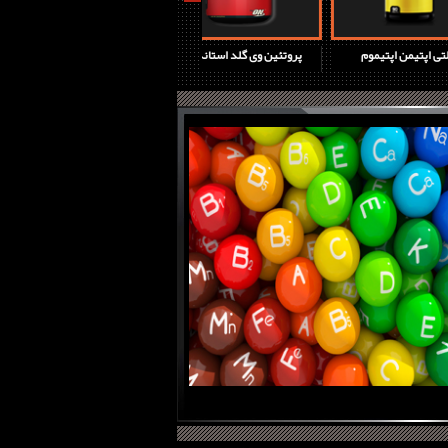
چ دی جدید
مولتی اپتیمن اپتیموم
پروتئین وی گلد استاندارد