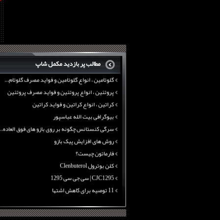
11 توصیه برای کاهش اشتها
معرفی یک برنامه غذایی جامع برای افزایش قد
تانک ماسل آرمی سایتک
بی سی ای ای نوترکس
پروتئین وی ماسل آرمی
چربی سوزی با چای سبز
بیوگرافی علی تبریزی
منابع پروتئینی غیر گوشتی
مطالب پر بازدید مکمل شاپ
آرژنین ، فواید آرژنین و نقش آرژنین در بدن
گلوتامین ، انواع گلوتامین و فواید مصرف گلوتام...
پروتئین ، انواع پروتئین و فواید مصرف پروتئین
کراتین ، انواع کراتین و فواید کراتین
بیوگرافی بیت الله عباسپور
سرگی کنستانس چگونه بر روی بازو های فوق العاده...
روش های افزایش پیک بازو
فارماتون چیست؟
کلن بوترول Clenbuterol
CJC1295 | سی جی سی 1295
11 توصیه برای کاهش اشتها
معرفی یک برنامه غذایی جامع برای افزایش قد
چربی سوزی با چای سبز