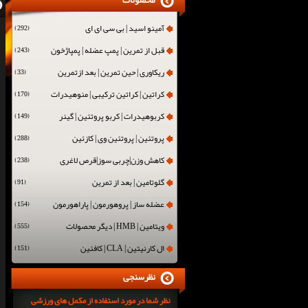
محصولات
آمینو اسید | بی سی ای ای
(292)
قبل از تمرین | پمپ عضله | پمپاژخون
(243)
ریکاوری | حین تمرین | بعد ازتمرین
(33)
کراتین | کراتین ترکیبی | منوهیدرات
(170)
کربوهیدرات | کربو پروتئین | گینر
(149)
پروتئین | پروتئین وی | کازئین
(288)
کاهش وزن|چربی سوز|قرص لاغری
(238)
گلوتامین | بعد از تمرین
(91)
عضله ساز | پروهورمون | پاراهورمون
(154)
ویتامین | HMB | دیگر محصولات
(555)
ال کارنیتین | CLA | کافئین
(151)
نظرسنجی
نظر شما در مورد استفاده از مکمل های ورزشی