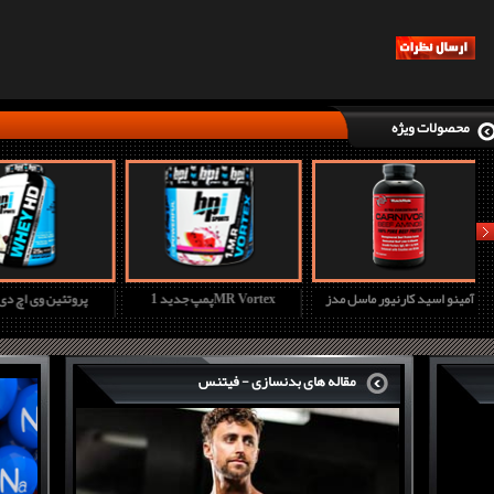
محصولات ویژه
nex
آمینو اسید کارنیور ماسل مدز
پمپ جدید 1MR Vortex
پروتئین وی ا
مقاله های بدنسازی - فیتنس