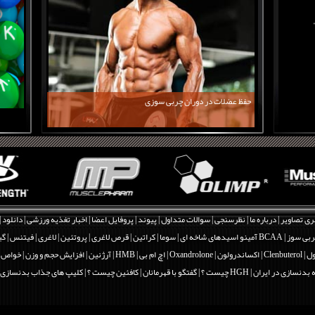
حفظ عضلات در دوران چربی سوزی
ری تصاویر
|
درباره ما
|
نظرسنجی
|
سوالات متداول
|
پیوند
|
پروفایل اعضا
|
اخبار تغذیه ورزشی
|
دانلود
|
بی سوز
|
BCAA آمینو اسیدهای شاخه ای
|
سوما
|
کراتین
|
قرص لاغری
|
پروتئین
|
لاغری
|
فیتنس
|
گی
Clenbut
|
اکساندرولون | Oxandrolone
|
اچ ام بی | HMB
|
آرژنین
|
افزایش حجم و وزن
|
خواص و فو
 بدنسازی در ایران
|
HGH چیست ؟
|
گفتگو با قهرمانان
|
کافئین چیست ؟
|
کلیپ های جذاب بدنسازی