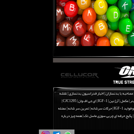
مصاحبه با بدنسازان
|
اخبار فدراسیون بدنسازی
|
نقشه
نر
|
مکمل
|
آرژنین
|
IGF-1 | ای جی اف وان
|
CJC1295 |
اید IGF-1
|
حرکات سرشانه | تمرین سر شانه | عضله
|
پکیج حرفه ای چربی سوزی ماسل تک
|
همه چیز درباره