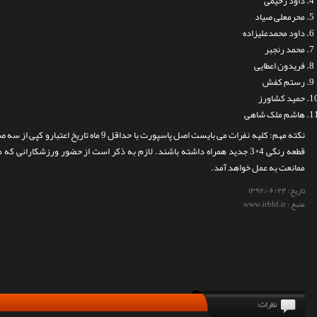
داود رحیمی
محرمعلی صیاد
داود محمدعلیزاده
محمد رنجبر
فریدون اعطایی
رستم کفش
حمید کشاورز
هاشم ملک شاهی
قطعه رنگی 4*3 جدید همراه داشته باشند. لازم به ذکر است از حضور ورزشکارانی ک
ممانعت به عمل خواهد آمد.
تاریخ:
۱۳۹۲/۰۶/۲۴
منبع : www.irbbf.ir
نظرات: