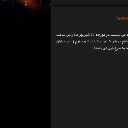
یشکسوتان
دعوت شدگان به اردوی تیم ملی جوانان و پیشکسوتان که می بایست در مورخه 29 شهریور ماه راس ساعت
واقع در شهرک غرب – خیابان شهید فرح زادی – خیابان
د به شرح ذیل می باشد: