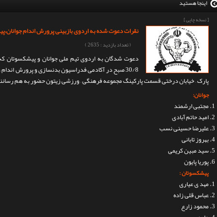
اینجا هستید
[ نسخه چاپی ]
نقرات دعوت شده به اردوی بازبینی پرورش اندام جوانان،پ
( تعداد بازدید : 2635 )
30/8 صبح در آکادمی فدراسیون بدنسازی و پرورش اندام 
پارک – خیابان درختی قسمت پارکینگ مجموعه فرهنگی – ورزشی زیتون حضور به هم رسانن
جوانان:
مجتبی ارشمند
امید حاتم آبادی
علیرضا حسینی نسب
بهروز تابانی
سید مبین کریمی
پوریا پایون
پیشکسوتان :
مهد ی عیاری
عباس قلی زاده
محمود زارع