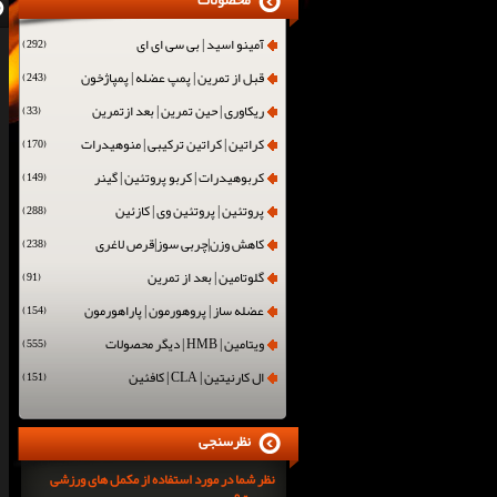
محصولات
آمینو اسید | بی سی ای ای
(292)
قبل از تمرین | پمپ عضله | پمپاژخون
(243)
ریکاوری | حین تمرین | بعد ازتمرین
(33)
کراتین | کراتین ترکیبی | منوهیدرات
(170)
کربوهیدرات | کربو پروتئین | گینر
(149)
پروتئین | پروتئین وی | کازئین
(288)
کاهش وزن|چربی سوز|قرص لاغری
(238)
گلوتامین | بعد از تمرین
(91)
عضله ساز | پروهورمون | پاراهورمون
(154)
ویتامین | HMB | دیگر محصولات
(555)
ال کارنیتین | CLA | کافئین
(151)
نظرسنجی
نظر شما در مورد استفاده از مکمل های ورزشی