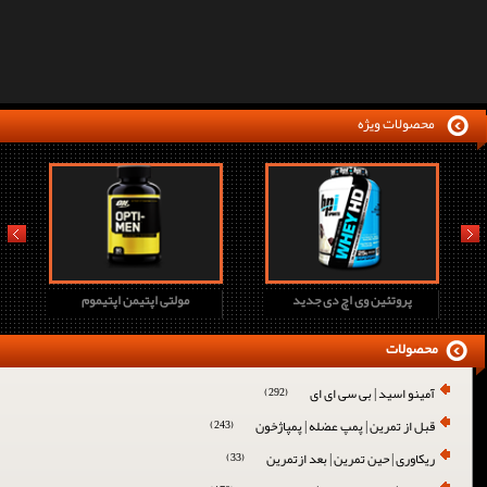
محصولات ویژه
prev
next
پروتئین وی اچ دی جدید
مولتی اپتیمن اپتیموم
محصولات
آمینو اسید | بی سی ای ای
(292)
قبل از تمرین | پمپ عضله | پمپاژخون
(243)
ریکاوری | حین تمرین | بعد ازتمرین
(33)