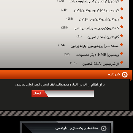
کراتین | کراتین ترکیبی | منوهیدرات
(170)
کربوهیدرات | کربو پروتئین | گینر
(149)
پروتئین | پروتئین وی | کازئین
(288)
کاهش وزن|چربی سوز|قرص لاغری
(238)
گلوتامین | بعد از تمرین
(91)
عضله ساز | پروهورمون | پاراهورمون
(154)
ویتامین | HMB | دیگر محصولات
(555)
ال کارنیتین | CLA | کافئین
(151)
خبرنامه
برای اطلاع از آخرین اخبار و محصولات، لطفا ایمیل خود را وارد نمایید :
ارسال
مقاله های بدنسازی - فیتنس