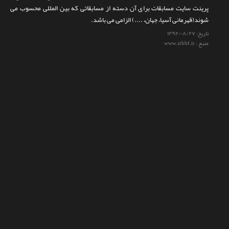
پرینت سایت مسابقات برای آن دسته از مسابقاتی که بین المللی محسوب می
تماس با ما
شوند(قهرمانی آسیا، جهان، ....) الزامی می باشد.
تاریخ:
۱۳۹۲/۰۸/۲۷
منبع : www.irbbf.ir