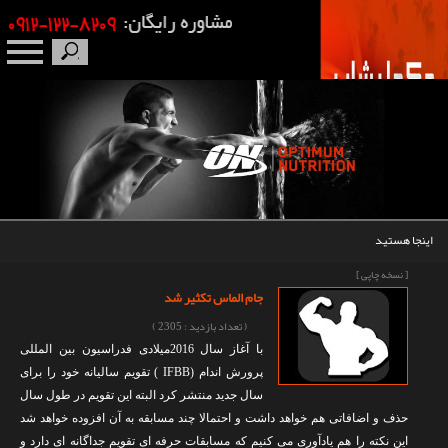
صفحه نخست
درباره ما
برندها
اینجا هستید
مکمل بدنسازی
[ نسخه چاپی ]
جام الماس تکثیر شد
محصولات
( تعداد بازدید : 2305 )
با آغاز سال 2016میلادی فدراسیون بین المللی
اخبار
پرورش اندام (IFBB ) تقویم سالیانه خود را برای
سال جدید منتشر کرد البته این تقویم در طول سال
مقالات
حذف و اضافاتی هم خواهد داشت و احتمالا چند مسابقه به آن افزوده خواهد شد
این نکته را هم یادآوری می کنیم که مسابقات حرفه ای تقویم جداگانه ای دارد و