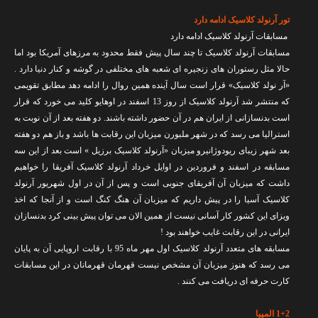
تور آرنولد کلاسیک ادامه دارد
مسابقات آرنولد کلاسیک ادامه دارد
مسابقات آرنولد کلاسیک تا چند سال پیش فقط محدود به مرزهای آمریکا بود اما
حالا مثل رستوران های زنجیره ای شعبه های مختلفی در گوشه و کنار دنیا دارد .
«آر نولد کلاسیک» قرار است سال آینده همین روال را ادامه دهد مطابق تقویمی
که منتشر شد آرنولد کلاسیک از روز 13 اسفند در اوهایو کلید می خورد که قرار
است بدنسازانی از ایران هم در آن حضور داشته باشند. دو هفته بعد از آن نوبت به
استرالیا می رسد که در شهر ملبورن میزبان این رقابت ها باشد و باز هم دو هفته
بعد شهر زیبای ریودوژانیرو میزبان «آرنولد کلاسیک برزیل » است بعد از این سه
مسابقه در اسفند و فروردین در اوایل خرداد آرنولد کلاسیک آفریقا را خواهیم
داشت که میزبان آن آفریقای جنوبی است و پس از آن در اول شهریور آرنولد
کلاسیک آسیا را در پیش داریم که میزبان آن هنگ کنگ است و از آنجا که اخذ
ویزای این کشور کار آسانی نیست از همین الان می توان پیش بینی کرد بدنسازان
ایرانی در این رقابت غایب خواهند بود !
مسابقه های متعدد آرنولد کلاسیک اول مهر ماه 95 با رقابت اروپایی آن به پایان
می رسد که هنوز میزبان آن مشخص نیست قهرمان قهرمانان در این مسابقات
کارت حرفه ای دریافت می کنند .
1+2 المپیا