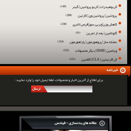
کربوهیدرات | کربو پروتئین | گینر
(149)
پروتئین | پروتئین وی | کازئین
(288)
کاهش وزن|چربی سوز|قرص لاغری
(238)
گلوتامین | بعد از تمرین
(91)
عضله ساز | پروهورمون | پاراهورمون
(154)
ویتامین | HMB | دیگر محصولات
(555)
ال کارنیتین | CLA | کافئین
(151)
خبرنامه
برای اطلاع از آخرین اخبار و محصولات، لطفا ایمیل خود را وارد نمایید :
ارسال
مقاله های بدنسازی - فیتنس