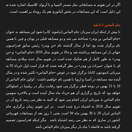
تماس با ما
اگر در این تقویم به مسابقاتی مثل مستر المپیا و یا آرنولد کلاسیک اشاره شده به
این دلیل است که این مسابقات در بخش آماتوری هم یک رویداد پر اهمیت است .
جام الماس 3 تا شد
تا پیش از اینکه ایران میزبان جام الماس (دیاموند کاپ) شود این مسابقه به عنوان
«جام الماس بن ویدر» شناخته می شد و دو مسابقه قبلی در یونان و چین با همین
نام برگزار شده بود اما از سال گذشته نام «بن ویدر» رئیس سابق فدراسیون
جهانی از این مسابقه برداشته شد و حالا در تقویم سال 2016 «جام الماس» و «بن
ویدر» به طور کامل از هم تفکیک شده است در تقویم سال جدید میلادی مسابقه
ای با عنوان «میراث بن ویدر» در نظر گرفته شده که قرار است اول خرداد 95 به
میزبانی ادمونتون کانادا برگزار شود در عوض «جام الماس» تکثیر شده و در سال
آینده سه مسابقه در آسیا و اروپا با همین نام خواهیم داشت : اولین جام الماس از
19 تا 21 بهمن در دوحه قطر برگزار می شود رقابت دیگر در زیلینیا در اسلواکی
خواهد بود که تاریخ برگزاری آن هم خرداد ماه سال آینده است و بالاخره سومین
جام الماس به میزبانی ایران انجام می شود که البته به نظر می رسد تاریخ آن در
تقویم سال 2016 به اشتباه درج شده است . در این تقویم زمان برگزاری جام
الماس ایران 28 تا 30 بهمن ماه 94 است یعنی 5 روز بعد از مسابقات قهرمانی
کشور در ساری که به نظر می رسد اشتباه باشد . مگر اینکه فدراسیون تصمیم
گرفته باشد به فاصله 5 ماه بار دیگر میزبان جام الماس باشد