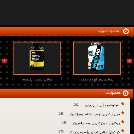
محصولات ویژه
prev
next
پروتئین وی اچ دی جدید
مولتی اپتیمن اپتیموم
محصولات
آمینو اسید | بی سی ای ای
(292)
قبل از تمرین | پمپ عضله | پمپاژخون
(243)
ریکاوری | حین تمرین | بعد ازتمرین
(33)
کراتین | کراتین ترکیبی | منوهیدرات
(170)