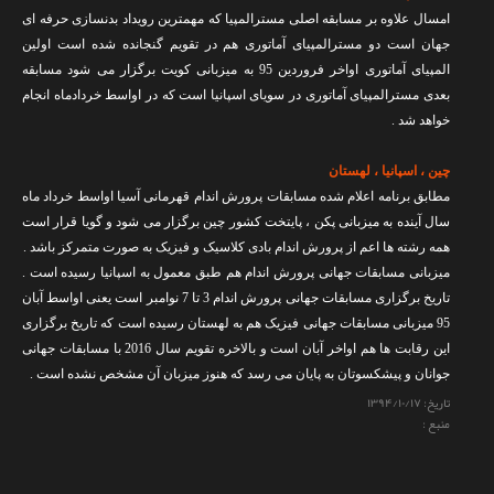
امسال علاوه بر مسابقه اصلی مسترالمپیا که مهمترین رویداد بدنسازی حرفه ای
جهان است دو مسترالمپیای آماتوری هم در تقویم گنجانده شده است اولین
المپیای آماتوری اواخر فروردین 95 به میزبانی کویت برگزار می شود مسابقه
بعدی مسترالمپیای آماتوری در سویای اسپانیا است که در اواسط خردادماه انجام
خواهد شد .
چین ، اسپانیا ، لهستان
مطابق برنامه اعلام شده مسابقات پرورش اندام قهرمانی آسیا اواسط خرداد ماه
سال آینده به میزبانی پکن ، پایتخت کشور چین برگزار می شود و گویا قرار است
همه رشته ها اعم از پرورش اندام بادی کلاسیک و فیزیک به صورت متمرکز باشد .
میزبانی مسابقات جهانی پرورش اندام هم طبق معمول به اسپانیا رسیده است .
تاریخ برگزاری مسابقات جهانی پرورش اندام 3 تا 7 نوامبر است یعنی اواسط آبان
95 میزبانی مسابقات جهانی فیزیک هم به لهستان رسیده است که تاریخ برگزاری
این رقابت ها هم اواخر آبان است و بالاخره تقویم سال 2016 با مسابقات جهانی
جوانان و پیشکسوتان به پایان می رسد که هنوز میزبان آن مشخص نشده است .
تاریخ:
۱۳۹۴/۱۰/۱۷
منبع :