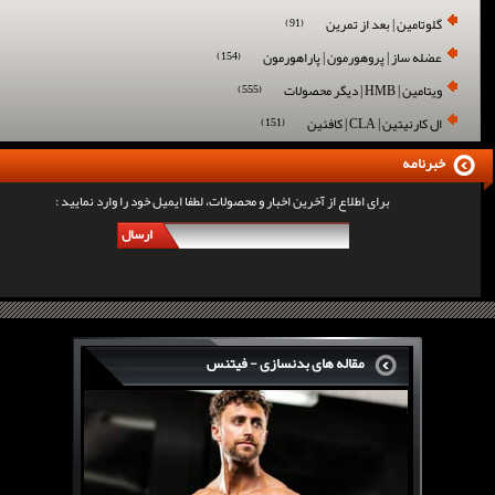
گلوتامین | بعد از تمرین
(91)
عضله ساز | پروهورمون | پاراهورمون
(154)
ویتامین | HMB | دیگر محصولات
(555)
ال کارنیتین | CLA | کافئین
(151)
خبرنامه
برای اطلاع از آخرین اخبار و محصولات، لطفا ایمیل خود را وارد نمایید :
ارسال
مقاله های بدنسازی - فیتنس
سرگی کنستانس چگونه بر روی بازو های فوق العاده...
روش های افزایش پیک بازو