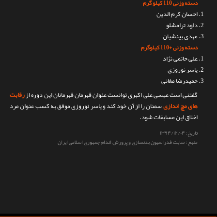
دسته وزنی 110 کیلو گرم
احسان کرم الدین
داود ترامشلو
مهدی بینشیان
دسته وزنی +110 کیلوگرم
علی حاتمی نژاد
یاسر نوروزی
حمیدرضا مغانی
گفتنی است عیسی علی اکبری توانست عنوان قهرمان قهرمانان این دوره از
رقابت
های مچ اندازی
سمنان را از آن خود کند و یاسر نوروزی موفق به کسب عنوان مرد
اخلاق این مسابقات شود.
تاریخ:
۱۳۹۴/۱۲/۰۴
منبع : سایت فدراسیون بدنسازی و پرورش اندام جمهوری اسلامی ایران