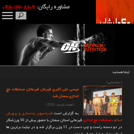
صفحه نخست
درباره ما
برندها
اینجا هستید
مکمل بدنسازی
[ نسخه چاپی ]
عیسی علی اکبری قهرمان قهرمانان مسابقات مچ
محصولات
اندازی سمنان شد
( تعداد بازدید : 2153 )
اخبار
به گزارش است
فدراسیون بدنسازی و پرورش
اندام
،
مسابقات مچ اندازی
قهرمانی استان سمنان با حضور بیش از 50 ورزشکار
مقالات
در دو دسته راست و چپ دست در 11 وزن برگزار شد و در نهایت برترین ها
استان به شرح ذیل معرفی شدند.