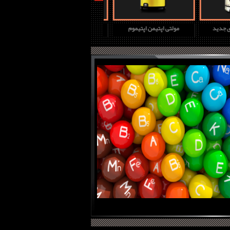
چ دی جدید
مولتی اپتیمن اپتیموم
پروتئین وی گلد استاندارد