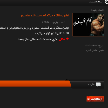
اینجا هستید
[ نسخه چاپی ]
اولین سالگرد درگذشت بیت الله عباسپور
( تعداد بازدید : 3684 )
16:30 الی 18 برگزار می گردد .
★ مکان :
کرج، ماهدشت ، مصلای نماز جمعه .
تاریخ:
۱۳۹۵/۰۶/۰۳
منبع : مکمل شاپ
نظرات: