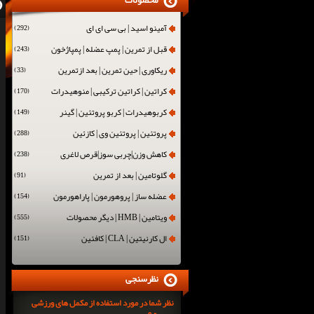
محصولات
آمینو اسید | بی سی ای ای
(292)
قبل از تمرین | پمپ عضله | پمپاژخون
(243)
ریکاوری | حین تمرین | بعد ازتمرین
(33)
کراتین | کراتین ترکیبی | منوهیدرات
(170)
کربوهیدرات | کربو پروتئین | گینر
(149)
پروتئین | پروتئین وی | کازئین
(288)
کاهش وزن|چربی سوز|قرص لاغری
(238)
گلوتامین | بعد از تمرین
(91)
عضله ساز | پروهورمون | پاراهورمون
(154)
ویتامین | HMB | دیگر محصولات
(555)
ال کارنیتین | CLA | کافئین
(151)
نظرسنجی
نظر شما در مورد استفاده از مکمل های ورزشی