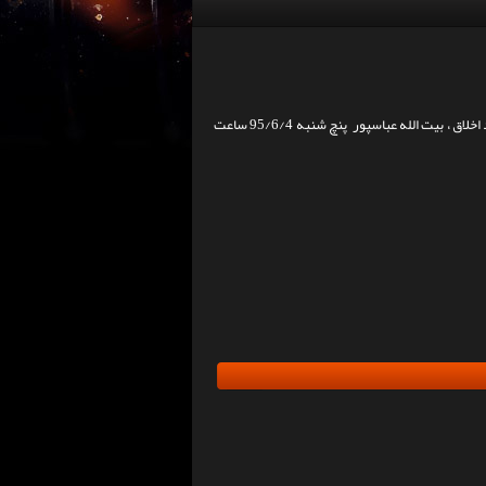
اولین سالگرد درگذشت اسطوره پرورش اندام ایران و استاد اخلاق ، بیت الله عباسپور پنچ شنبه 95/6/4 ساعت