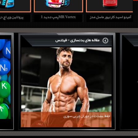
آمینو اسید کارنیور ماسل مدز
پمپ جدید 1MR Vortex
پروتئین وی ا
مقاله های بدنسازی - فیتنس
حفظ عضلات در دوران چربی سوزی