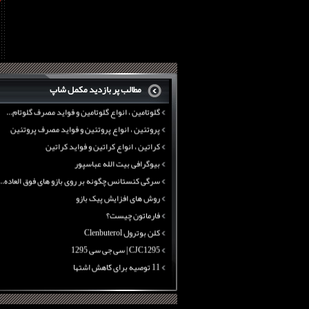
11 توصیه برای کاهش اشتها
معرفی یک برنامه غذایی جامع برای افزایش قد
تانک ماسل آرمی سایتک
بی سی ای ای نوترکس
پروتئین وی ماسل آرمی
چربی سوزی با چای سبز
بیوگرافی علی تبریزی
منابع پروتئینی غیر گوشتی
مطالب پر بازدید مکمل شاپ
آرژنین ، فواید آرژنین و نقش آرژنین در بدن
گلوتامین ، انواع گلوتامین و فواید مصرف گلوتام...
پروتئین ، انواع پروتئین و فواید مصرف پروتئین
کراتین ، انواع کراتین و فواید کراتین
بیوگرافی بیت الله عباسپور
سرگی کنستانس چگونه بر روی بازو های فوق العاده...
روش های افزایش پیک بازو
فارماتون چیست؟
کلن بوترول Clenbuterol
CJC1295 | سی جی سی 1295
11 توصیه برای کاهش اشتها
معرفی یک برنامه غذایی جامع برای افزایش قد
چربی سوزی با چای سبز