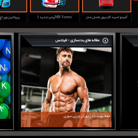
آمینو اسید کارنیور ماسل مدز
پمپ جدید 1MR Vortex
پروتئین وی ا
مقاله های بدنسازی - فیتنس
حفظ عضلات در دوران چربی سوزی