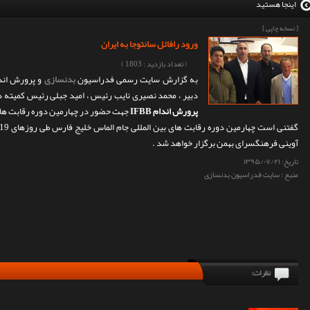
اینجا هستید
[ نسخه چاپی ]
ورود رافائل سانتوجا به ایران
( تعداد بازدید : 1803 )
به گزارش سایت رسمی فدراسیون
بدنسازی
و پرورش اندا
دبیر ، محمد نصیری نایب رئیس ، امید جبلی رئیس کمیته دا
پرورش اندام IFBB
جهت حضور در چهارمین دوره رقابت های 
آوینی فرهنگسرای بهمن برگزار خواهد شد .
تاریخ:
۱۳۹۵/۰۷/۲۱
منبع : سایت فدراسیون بدنسازی
نظرات: