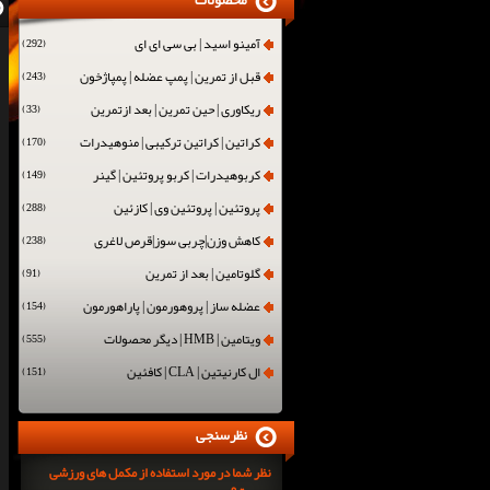
محصولات
آمینو اسید | بی سی ای ای
(292)
قبل از تمرین | پمپ عضله | پمپاژخون
(243)
ریکاوری | حین تمرین | بعد ازتمرین
(33)
کراتین | کراتین ترکیبی | منوهیدرات
(170)
کربوهیدرات | کربو پروتئین | گینر
(149)
پروتئین | پروتئین وی | کازئین
(288)
کاهش وزن|چربی سوز|قرص لاغری
(238)
گلوتامین | بعد از تمرین
(91)
عضله ساز | پروهورمون | پاراهورمون
(154)
ویتامین | HMB | دیگر محصولات
(555)
ال کارنیتین | CLA | کافئین
(151)
نظرسنجی
نظر شما در مورد استفاده از مکمل های ورزشی