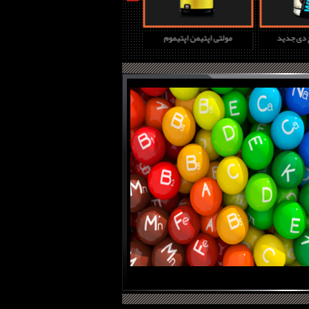
چ دی جدید
مولتی اپتیمن اپتیموم
پروتئین وی گلد استاندارد