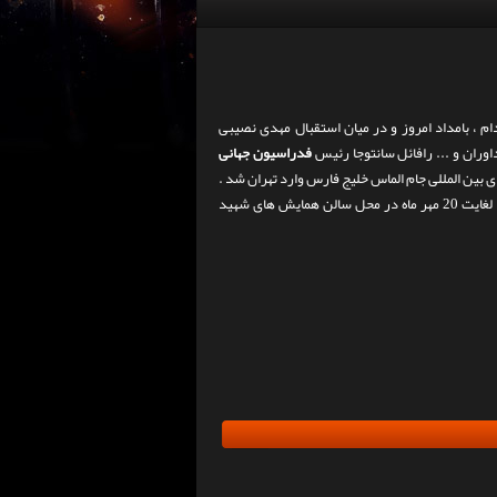
م ، بامداد امروز و در میان استقبال مهدی نصیبی
وران و ... رافائل سانتوجا رئیس
فدراسیون جهانی
بین المللی جام الماس خلیج فارس وارد تهران شد .
گفتنی است چهارمین دوره رقابت های بین المللی جام الماس خلیج فارس طی روزهای 19 لغایت 20 مهر ماه در محل سالن همایش های شهید