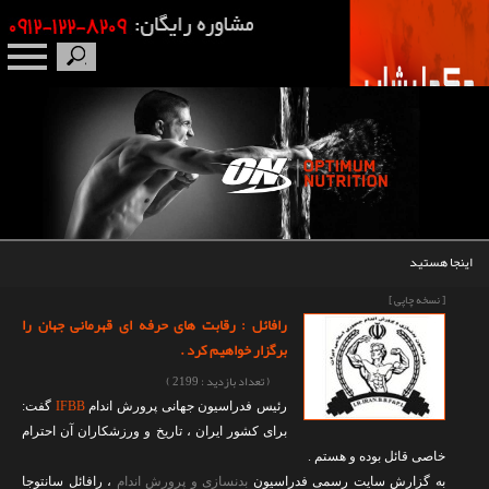
صفحه نخست
درباره ما
برندها
اینجا هستید
مکمل بدنسازی
[ نسخه چاپی ]
رافائل : رقابت های حرفه ای قهرمانی جهان را
محصولات
برگزار خواهیم کرد .
( تعداد بازدید : 2199 )
اخبار
رئیس فدراسیون جهانی پرورش اندام
FBB
I
گفت:
برای کشور ایران ، تاریخ و ورزشکاران آن احترام
مقالات
خاصی قائل بوده و هستم .
به گزارش سایت رسمی فدراسیون
بدنسازی و پرورش اندام
، رافائل سانتوجا