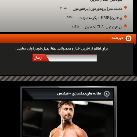
عضله ساز | پروهورمون | پاراهورمون
(154)
ویتامین | HMB | دیگر محصولات
(555)
ال کارنیتین | CLA | کافئین
(151)
خبرنامه
برای اطلاع از آخرین اخبار و محصولات، لطفا ایمیل خود را وارد نمایید :
ارسال
مقاله های بدنسازی - فیتنس
سرگی کنستانس چگونه بر روی بازو های فوق العاده...
روش های افزایش پیک بازو
فارماتون چیست؟