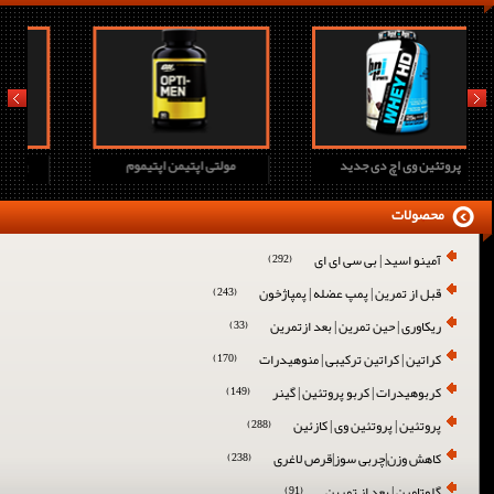
prev
next
پروتئین وی اچ دی جدید
مولتی اپتیمن اپتیموم
محصولات
آمینو اسید | بی سی ای ای
(292)
قبل از تمرین | پمپ عضله | پمپاژخون
(243)
ریکاوری | حین تمرین | بعد ازتمرین
(33)
کراتین | کراتین ترکیبی | منوهیدرات
(170)
کربوهیدرات | کربو پروتئین | گینر
(149)
پروتئین | پروتئین وی | کازئین
(288)
کاهش وزن|چربی سوز|قرص لاغری
(238)
گلوتامین | بعد از تمرین
(91)