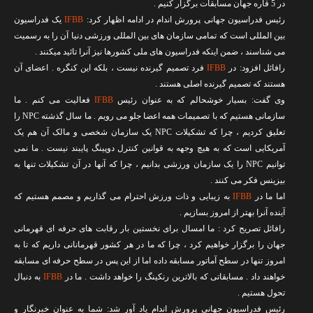
در 5 قاره جهان مسابقات برگزار کنیم .
رئیس فدراسیون جهانی پرورش اندام در ادامه اظهار کرد:
IFBB
یک فدراسیون
بین المللی است که تمامی سازمان های بین المللی ورزشی دنیا آن را به رسمیت
می شناسند ، ضمن اینکه فدراسیون های ملی کشورها نیز آنرا تائید میکنند .
رافائل افزود: در
IFBB
فرد تصمیم گیرنده نیست ، بلکه این کنگره . اعضای آن
هستند که تصمیم گیرنده اصلی هستند .
وی گفت: بسیار خوشحالم که به عنوان رئیس
IFBB
فعالیت می کنم . ما
سازمانی هستیم که با تصمیمات همه اعضا جلو می رویم . ما سال گذشته NPC را
تعلیق کردیم ، چرا که تشکیلات NPC یک سازمان شخصی و مالک آن هم یک
آمریکایی است که به هیچ وجهه به قوانین کنترل دوپینگ پایبند نیست . ما نمی
توانیم NPC را یک سازمان ورزشی بدانیم ، چرا که آنها در آن تشکیلات تنها به
بیزینس فکر می کنند .
اما ما در
IFBB
به زیبایی و ذات ورزش احترام می گذاریم و مصمم هستیم که
آینده آنرا بهتر از امروز بسازیم .
رافائل تصریح کرد : ما امسال برای نخستین بار رقابت های حرفه ای قهرمانی
جهان را برگزار خواهیم کرد ، چرا که ما در هر کشور قهرمانانی داریم که تا به
امروز تنها در سطح آماتور مسابقه داده اما از این پس در سطح حرفه ای مسابقه
خواهند داد . مسابقاتی که بالاترین رنکینگ را خواهد داشت . ما در
IFBB
به دنبال
تحول هستیم .
رئیس فدراسیون جهانی پرورش اندام یاد آور شد: شما به عنوان خبرنگار و