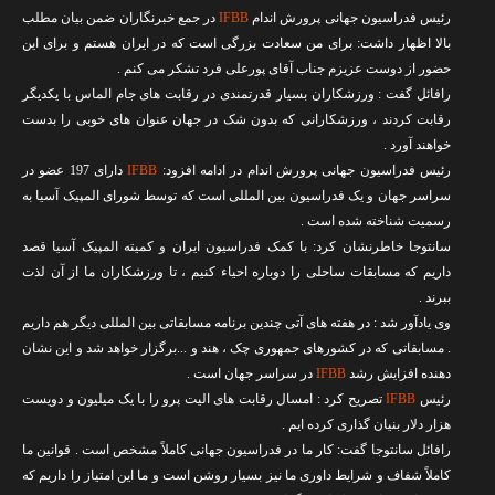
تماس با ما
رئیس فدراسیون جهانی پرورش اندام
IFBB
در جمع خبرنگاران ضمن بیان مطلب
بالا اظهار داشت: برای من سعادت بزرگی است که در ایران هستم و برای این
حضور از دوست عزیزم جناب آقای پورعلی فرد تشکر می کنم .
رافائل گفت : ورزشکاران بسیار قدرتمندی در رقابت های جام الماس با یکدیگر
رقابت کردند ، ورزشکارانی که بدون شک در جهان عنوان های خوبی را بدست
خواهند آورد .
رئیس فدراسیون جهانی پرورش اندام در ادامه افزود:
IFBB
دارای 197 عضو در
سراسر جهان و یک فدراسیون بین المللی است که توسط شورای المپیک آسیا به
رسمیت شناخته شده است .
سانتوجا خاطرنشان کرد: با کمک فدراسیون ایران و کمیته المپیک آسیا قصد
داریم که مسابقات ساحلی را دوباره احیاء کنیم ، تا ورزشکاران ما از آن لذت
ببرند .
وی یادآور شد : در هفته های آتی چندین برنامه مسابقاتی بین المللی دیگر هم داریم
. مسابقاتی که در کشورهای جمهوری چک ، هند و ...برگزار خواهد شد و این نشان
دهنده افزایش رشد
IFBB
در سراسر جهان است .
رئیس
IFBB
تصریح کرد : امسال رقابت های الیت پرو را با یک میلیون و دویست
هزار دلار بنیان گذاری کرده ایم .
رافائل سانتوجا گفت: کار ما در فدراسیون جهانی کاملاً مشخص است . قوانین ما
کاملاً شفاف و شرایط داوری ما نیز بسیار روشن است و ما این امتیاز را داریم که