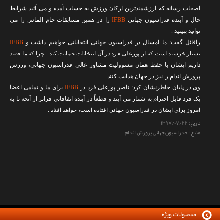
اصحاب رسانه که ارزشمندترین ارکان ورزش به حساب آمده و می آئید شرایط
حال و آبنده فدراسیون جهانی
IFBB
را در همین مسابقات جام الماس را می
توانید ببینید .
رافائل گفت: ما امسال در فدراسیون جهانی انتخاباتی خواهیم داشت و
IFBB
بسیار خرسند است که از پورعلی فرد در آن انتخابات حمایت کند . چرا که ما قصد
داریم ایشان با حفظ همان مسوولیت مشاور عالی فدراسیون جهانی، ورزش
پرورش اندام را نیز در جهان هدایت کنند .
وی در پایان خاطرنشان کرد: ناصر پورعلی فرد در
IFBB
برای ما و تمامی اعضا
یک فرد قابل احترام به شمار می آیند و قطعاً در آینده اتفاقاتی فراتر از آنچه تا به
امروز برای ایشان در فدراسیون جهانی افتاده است، خواهد افتاد .
تاریخ:
۱۳۹۷/۰۷/۲۲
منبع : فدراسیون جهانی پرورش اندام
محصولات ویژه