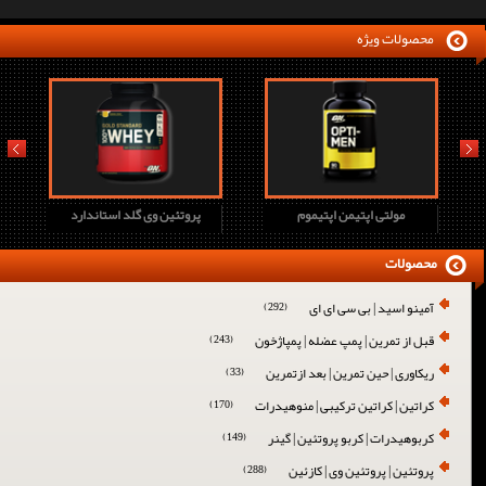
محصولات ویژه
prev
next
وی اچ دی جدید
مولتی اپتیمن اپتیموم
پروتئین وی گلد استا
محصولات
آمینو اسید | بی سی ای ای
(292)
قبل از تمرین | پمپ عضله | پمپاژخون
(243)
ریکاوری | حین تمرین | بعد ازتمرین
(33)
کراتین | کراتین ترکیبی | منوهیدرات
(170)
کربوهیدرات | کربو پروتئین | گینر
(149)
پروتئین | پروتئین وی | کازئین
(288)