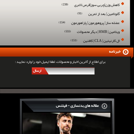
کاهش وزن|چربی سوز|قرص لاغری
(238)
گلوتامین | بعد از تمرین
(91)
عضله ساز | پروهورمون | پاراهورمون
(154)
ویتامین | HMB | دیگر محصولات
(555)
ال کارنیتین | CLA | کافئین
(151)
خبرنامه
برای اطلاع از آخرین اخبار و محصولات، لطفا ایمیل خود را وارد نمایید :
ارسال
مقاله های بدنسازی - فیتنس
سرگی کنستانس چگونه بر روی بازو های فوق العاده...