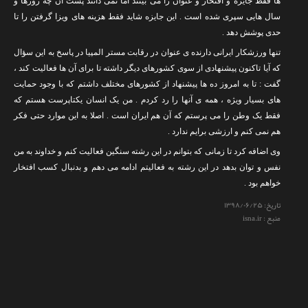
ها فقط جایزه و افتخار و عنوان را می بینند اما نمی دانند پشت آن چه روزها و
سال هایی سپری شده است . این جایزه شاید فقط هزینه های ویزا گرفتن را تا
حدی پوشش دهد .
تنها ورزشکار ایرانی دارنده ی عنوان در رقابت مستر المپیا در پاسخ به این سؤال
که آیا تاکنون پیشنهادی از سوی کشورهای دیگر داشته تا برای آن ها فعالیت کند ،
گفت : تا به امروز ده ها پیشنهاد از کشورهای مختلف داشتم که با وجود حمایت
های بسیار ویژه ، همه ی آنها را رد کردم . من یک انسان یکتاپرست هستم که
فقط یک وطن را می پرستم که آن هم ایران است . اصلا به این موارد حتی فکر
هم نمی کنم و ارزشی برایم ندارد .
وی اضافه کرد تا زمانی که بتوانم در این رشته سنگین فعالیت کنم و خداوند به من
نفس و توان بدهد در این رشته به فعالیتم ادامه می دهم و بدنبال کسب افتخار
خواهم بود .
تاریخ:
۱۳۹۸/۰۶/۲۵
منبع : isna.ir