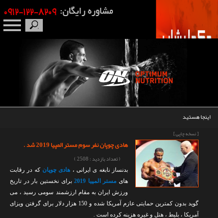
صفحه نخست
درباره ما
برندها
اینجا هستید
مکمل بدنسازی
[ نسخه چاپی ]
هادی چوپان نفر سوم مستر المپیا 2019 شد .
محصولات
( تعداد بازدید : 2508 )
بدنساز نابغه ی ایرانی ،
هادی چوپان
که در رقابت
اخبار
های
مستر المپیا 2019
برای نخستین بار در تاریخ
ورزش ایران به مقام ارزشمند سومی رسید ، می
مقالات
‌گوید بدون کمترین حمایتی عازم آمریکا شده و 150 هزار دلار برای گرفتن ویزای
آمریکا ، بلیط ، هتل و غیره هزینه کرده است .