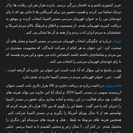
عزیز کشورم باشم و به افتخار بزرگی برسم . پانزده هزار نفر این رقابت ها را از
نزدیک تماشا می کردند و اهمیت حضور من برای آمریکایی ها تا جایی بود که با رای
خودشان من را به عنوان قهرمان مردمی مستر المپیا انتخاب کردند و موفق به
دریافت کمربند قهرمانی شدم . از صمیمیت و اخلاق و فرهنگ بالای مردم امریکا و
عشقشان به مردم ایران لذت بردم و از همه ی آن ها تشکر می کنم .
چوپان
درباره ی چگونگی انتخاب قهرمان مردمی در مستر المپیا و معیار های آن
صحبت کرد : این عنوان به هر کدام از شرکت کنندگان که محبوبیت بیشتری در
بین مردم و تماشاچیان داشته باشند اختصاص داده می شود و این مردم هستند که
با رای خودشان قهرمان مردمی را انتخاب می کنند .
وی در پاسخ به این سؤال که آیا بابت کسب این عنوان نیز جایزه ای گرفته است ،
گفت : خیر ، عنوان قهرمانی مردم در مستر المپیا جایزه ی نقدی ندارد .
هادی چوپان
در ادامه درباره ی دریافت جایزه ی 100 هزار دلاری بابت کسب عنوان
ارزشمند سومی در مستر المپیا 2019 و اینکه آیا این جایزه می تواند هزینه های
هنگفت وی برای فعالیت در این رشته و آماده سازی برای حضور در مستر المپیا
را جبران کند یا خیر گفت : فقط این را بگویم که من 150 هزار دلار هزینه کردم که
توانستم بعد از 4 سال ویزای آمریکا را بگیرم و در مستر المپیا شرکت کنم .
همچنین هزینه های مربوط به بلیط ، هتل و هزینه های سرسام آور دیگری را
متحمل شدم . در کنار آن ، 5 سال زجر و سختی کشیدم تا به اینجا برسم . خیلی