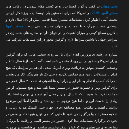
تماس با ما
هادی چوپان
در گفت و گو با ایسنا درباره ی کسب مقام سومی در رقابت ‌های
مستر المپیا 2019
در آمریکا که برای نخستین بار توسط یک ورزشکار ایرانی
بدست آمد ، اظهار کرد : مسابقات مستر المپیا قدمتی بیش از 130 سال دارد و
رویدادی بسیار بزرگ و با اهمیت در جهان محسوب می ‌شود .
مستر المپیا
بالاترین سطح کیفی و میزان اهمیت را در جهان دارد و ستاره های بدنسازی در
سراسر جهان با داشتن شرایط لازم و گرفتن مجوز در این مسابقات شرکت می
کنند .
ستاره ی رشته ی پرورش اندام ایران با اشاره به سختی هایی که برای گرفتن
ویزای آمریکا و حضور در این رویداد متحمل شده است گفت : بعد از 4 سال انتظار
و سختی کشیدن موفق به دریافت ویزای آمریکا شدم ، آن ‌هم در شرایطی که هیچ
کدام از مسئولان از من هیچ حمایتی نکردند و حتی یک بار هم پیگیر کار من نشدند
؛ چرا که کسب افتخار به نام ایران برای آن ها اهمیتی نداشت . ۴ سال عمر من
برای گرفتن ویزا و حسرت حضور در مستر المپیا تلف شد و هیچ مسئولی از من
حمایت نکرد . با وجود اینکه 6 سال بهترین مدال آور تیم ملی بودم و افتخارات
زیادی را بدست آوردم ، اما هیچ توجهی به من نشد و ظاهرا اصلا این موضوع
برایشان اهمیتی نداشت . هیچ مسابقه ای در جهان حتی المپیک هم به زیبایی و
شکوه مستر المپیا برگزار نمی شود تا جایی که نمی توان هیچ نکته ی منفی در
نحوه ی برگزاری مسابقات پیدا کرد . حضور در مستر المپیا و رقابت با بزرگان
دنیا تجربه ی بی نظیری بود که خدا را شکر توانستم نماینده ای شایسته برای مردم