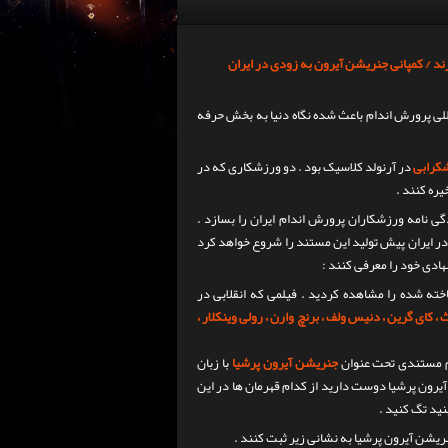
ازند / کمپانی جنریشن آیرون به زودی در ایران
للی پرورش‌ اندام باعث شده نگاه‌ دنیا به بخش حرفه‌
شکرابی
در آرنولد کلاسیک بود . دو ورزشکاری که در
یره کنند .
ی نامه ورزشکاران پرورش‌ اندام ایران را بسازد .
در ایران پیش تولید این مستند را شروع خواهد کرد
ادی خود را معرفی کنند :
ندان به بدنسازی و‌ فیتنس حتما فیلم جنریشن آیرون یک که در سال 2013 ساخته شده را مشاهده کردید . فیلمی که انقلابی در
 کای گرین ، دنیس ولف ، برنچ وارن ، رولی وینکلار ،
م مستندی تحت عنوان
جنریشن آیرون پرشیا
با زبان
یرون پرشیا دوست دارید از کدام قهرمان ها در این
نید تگ کنید .
ریشن آیرون پرشیا به نشانی زیر ثبت کنند .