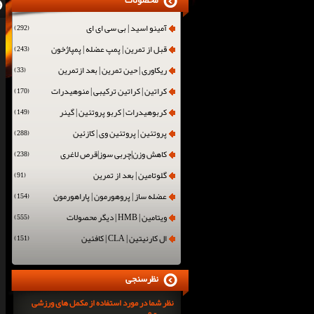
محصولات
آمینو اسید | بی سی ای ای
(292)
قبل از تمرین | پمپ عضله | پمپاژخون
(243)
ریکاوری | حین تمرین | بعد ازتمرین
(33)
کراتین | کراتین ترکیبی | منوهیدرات
(170)
کربوهیدرات | کربو پروتئین | گینر
(149)
پروتئین | پروتئین وی | کازئین
(288)
کاهش وزن|چربی سوز|قرص لاغری
(238)
گلوتامین | بعد از تمرین
(91)
عضله ساز | پروهورمون | پاراهورمون
(154)
ویتامین | HMB | دیگر محصولات
(555)
ال کارنیتین | CLA | کافئین
(151)
نظرسنجی
نظر شما در مورد استفاده از مکمل های ورزشی