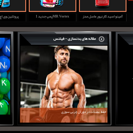
آمینو اسید کارنیور ماسل مدز
پمپ جدید 1MR Vortex
پروتئین وی ا
مقاله های بدنسازی - فیتنس
حفظ عضلات در دوران چربی سوزی