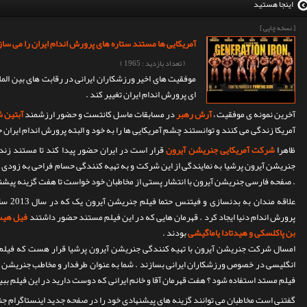
اینجا هستید
[ نسخه چاپی ]
آمریکایی‌ ها مستند ستاره‌ های پرورش‌ اندام ایران را می‌ س
( تعداد بازدید : 1965 )
موفقیت‌ های اخیر ورزشکاران ایرانی در رقابت‌ های بین‌ الم
ای پرورش‌ اندام ایران تغییر کند .
آخرین نمونه ی موفقیت ،
آرش رهبر
در مسابقات ماسل کانتست و حضور ارزشمند
آبتین 
آمریکا زندگی می‌ کنند و توانستند چشم آمریکایی ها را به خود و البته پرورش‌ اندام ایران خ
ظاهرا
شرکت آمریکایی جنریشن آیرون
قرار است در ایران حضور پیدا کند تا مستند زندگ
جنریشن آیرون پرشیا به نمایندگی از این شرکت و به تهیه کنندگی حسام فراحی به زودی 
. صفحه فارسی جنریشن آیرون با انتشار پستی از مخاطبان خود خواست تا هفت گزینه پیشنه
علاقه م
پرورش اندام دنیا ایجاد کرد . قهرمان هایی که در این فیلم مستند حضور داشتند
فیل هیث ،
بن پاکلسکی و هیدتادا یاماگیشی
بودند .
امسال شرکت جنریشن آیرون با تهیه کنندگی جنریشن آیرون پرشیا قرار هست که فیل
انگلیسی در خصوص ورزشکاران ایرانی بسازند . شما به عنوان طرفدار و‌ مخاطب جنریشن آ
فیلم مستد استفاده شود ؟ هفت قهرمان آقا و خانم ایرانی که دوست دارید در این فیلم ببی
گفتنی است مخاطبان می‌ توانند گزینه های پیشنهادی خود را در صفحه جدید اینستاگرام جن