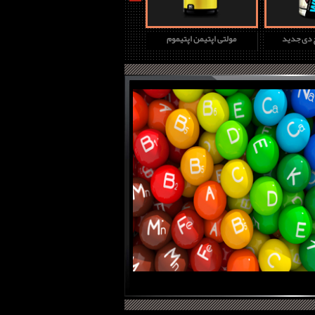
چ دی جدید
مولتی اپتیمن اپتیموم
پروتئین وی گلد استاندارد