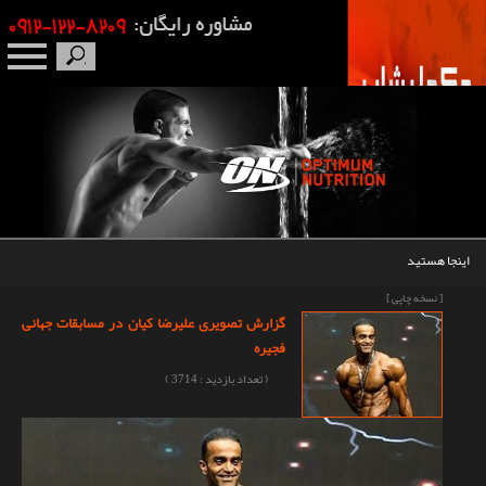
صفحه نخست
درباره ما
برندها
اینجا هستید
مکمل بدنسازی
[ نسخه چاپی ]
گزارش تصویری علیرضا کیان در مسابقات جهانی
محصولات
فجیره
( تعداد بازدید : 3714 )
اخبار
مقالات