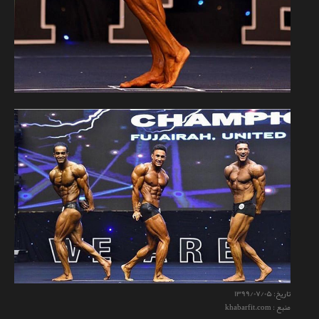
تاریخ:
۱۳۹۹/۰۷/۰۵
منبع : khabarfit.com