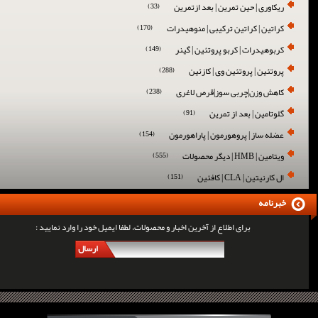
ریکاوری | حین تمرین | بعد ازتمرین
(33)
کراتین | کراتین ترکیبی | منوهیدرات
(170)
کربوهیدرات | کربو پروتئین | گینر
(149)
پروتئین | پروتئین وی | کازئین
(288)
کاهش وزن|چربی سوز|قرص لاغری
(238)
گلوتامین | بعد از تمرین
(91)
عضله ساز | پروهورمون | پاراهورمون
(154)
ویتامین | HMB | دیگر محصولات
(555)
ال کارنیتین | CLA | کافئین
(151)
خبرنامه
برای اطلاع از آخرین اخبار و محصولات، لطفا ایمیل خود را وارد نمایید :
ارسال