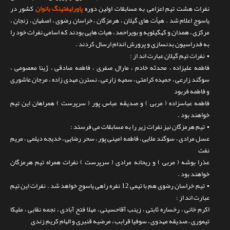
نفرات هشت تیم اعزامی به مسابقات اولین دوره
پاورلیفتینگ بانوان
کشور در
تماس با ما
یاسوج اعلام شد . هیأت های گیلان ، هرمزگان ، خراسان رضوی ، اصفهان ، زنجان ،
مرکزی ، همدان و کهگیلویه و بویراحمد ، هیات هایی بودند که اسامی نفرات خود را
به فدراسیون بدنسازی و پرورش اندام ارسال کردند .
• نفرات تیم گیلان عبارت اند از :
فاطمه علیزاده ، محدثه خادم ، مارال صفری ، فاطمه صادقی ، ژینا معصومی ،
سوگند زارعی ، حمیده کرامتی ، سمیه زارعی ، نسترن مهدی زاده ، مرجان عاشوری
و فاطمه فربود
فاطمه عباسزاده ( مربی ) و صدیقه عباس پور ( سرپرست ) همراهان این تیم
خواهند بود .
• تیم هرمزگان نیز نفرات زیر را به مسابقات می فرستد :
عسل مرادی ، سوگند ملایی ، فاطمه امینی پور ، سحر رضایی ، خدیجه دیلمی ، مریم
نفت
عذرا بوشه ( مربی ) و ریحانه مرادی ( سرپرست ) نفرات همراه تیم هرمزگان
خواهند بود .
• تیم خراسان رضوی هم با تیمی 12 نفره راهی یاسوج خواهد شد . نفرات این تیم
عبارت اند از :
اکرم خانی ، رخساره ثابتی ، زینب آقاحسینی ، مهلا فتح آبادی ، نجمه نقابی ، ملیکا
تیموری ، صدیقه مهدوی ، سوفیا قرابب ، مرضیه قنبری و الهام کریم زندی