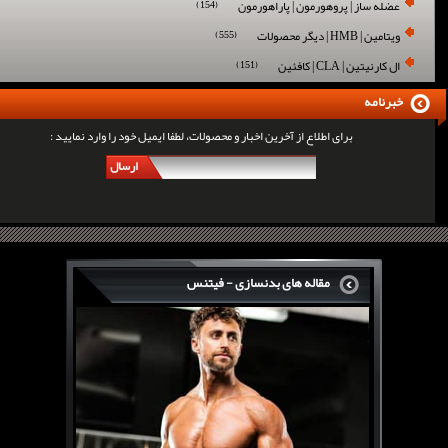
عضله ساز | پروهورمون | پاراهورمون
(154)
ویتامین | HMB | دیگر محصولات
(555)
ال کارنیتین | CLA | کافئین
(151)
خبرنامه
برای اطلاع از آخرین اخبار و محصولات، لطفا ایمیل خود را وارد نمایید :
ارسال
مقاله های بدنسازی - فیتنس
سرگی کنستانس چگونه بر روی بازو های فوق العاده...
روش های افزایش پیک بازو
فارماتون چیست؟