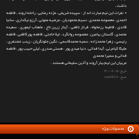
داشت .
• نفرات این تیم عبارت اند از : سپیده شریفی ، مژده رضایی ، راحله اروند ، فاطمه
احمدی ، معصومه محمدی ، نسیم محمودیان ، مرضیه مموئی ، آرزو نیکداری ، سانیا
قائدی ، فاطیما رزمخواه ، فرناز ناظمی ، آیناز زرین تاج ، ماهتاب ایموری ، سعیده
محمدی ، گلستان بهامین ، معصومه روانگرد ، لیلا حاجتی ، فاطمه پورکاظمی ، فاطمه
رئیسی ، زهرا محمدزاده ، سمیه محمدقاسمی ، نگین جلونگریان ، زینب غضنفری ،
ملیکا کیامرئی ، آیدا فدائی ، دنیا مهدی پور ، هستی صدری ، لیلی حبیب پور ، فاطمه
فدائی و سمیرا محمدی
مربیان این تیم بهار آروند و آذین سلیمانی هستند .
تاریخ:
۱۴۰۰/۰۸/۰۵
منبع : iranbbf.ir
محصولات ویژه