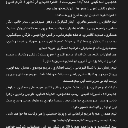
همچنین الهه ثابتی احمدآباد ( سرپرست ) ، خاطره حمیدی فر ( داور ) ، اکرم خانی و
رخساره ثابتی ( مربی ) همراهان این تیم خواهند بود .
• نفرات تیم اصفهان نیز به شرح زیر هستند :
تینا جانقربان ، هستی عامری ، آیناز گلبازنژاد ، زهرا علیرضایی ، سحر خانی ، نگار
حمامی ، راضیه رجبی ، مانده هادیان ، مهتاب رستم پور ، محدثه ادیبیان ، حدیث
عسگری ، مهدیه کلانتری ، عاطفه علیمردانی ، نرگس حج امینی ، مژگان سبکتکین ،
زینب جمشیدیان ، پریسا توکلی ، مهدخت سرشاهی ، حمیرا سورانی ، نجمه رضوی ،
سمیه یاری ، الهام سلیمیان ، مرضیه عسگری ، مریم مهدی
همراهان این تیم عبارت اند از مریم اکبری ( سرپرست ) ، لیلی رضائیان ، سمیه
کرمی و عارفه یزدانی ( مربی ) و شادی خسروی ( داور )
تیم زنجان نیز با شهلا قهرمانی ، زینب افشاری ، مریم موسوی ، عسل ایده لویی ،
پریناز حیدری و شهلا صفری راهی مسابقات خواهند شد . مریم عبداللهی مربی و
پریسا ایمانی سرپرست این تیم هستند .
نفرات تیم مرکزی نیز در رقابت های قهرمانی کشور مریم علی عسگری ، نیلوفر
جدیدزاده ، شهرزاد امینی ، زینب معصومی ، حدیثه فدایی ، نازنین رضایی ، زهرا
بابایی و عسل میرمحمدی خواهند بود . سمیرا داوری به عنوان مربی و سرپرست
این تیم در رقابت ها حضور دارد .
تیم همدان هم با مریم فراهانی نیا و پرنیا حسینی راهی رقابت ها خواهد شد .
زهرا طهماسبی سرپرست تیم همدان خواهد بود .
تیم کهگیلویه و بویراحمد هم با 30 ورزشکار در این مسابقات شرکت خواهد