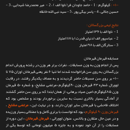
۱۰۰+ :
کیلوگرم : 1 - حامد جاودان فر( ناوا الف ) ، 2 - میر محمدرضا شیدایی ، 3 -
حسین جلالی ، 4 - یاسر بیگی پور ، 5 - سید نبی الله خانقاه
نتایج تیمی بزرگسالان :
1 - ناوا الف با ۱۳۶ امتیاز
2 - عباسپور الف (دنیای قدرت) با ۱۱۸ امتیاز
3 - ستارگان الف با ۹۸ امتیاز
مسابقه قهرمان قهرمانان
پس از انجام وزن به وزن مسابقات ، نفرات برتر هر وزن در رشته پرورش اندام
بزرگسالان به روی سن فراخوانده شدند اما تنها ۶ نفر یعنی قهرمانان اوزان ۷۵ تا
۱۰۰+ بر روی سن مسبقات حاضر گردیدند و به مصاف یکدیگر رفتند، در رقابت
اوورال شماره ۴۳ قهرمان وزن ۹۰کیلوگرم «مرتضی مشایخ» و شماره ۵۰ قهرمان
وزن ۸۵کیلوگرم «امین صیاد برهانی» از همان ابتدا که بر روی سن حاضر گشتند
از آمادگی بسیار بالاتری نسبت به سایرین برخوردار بودند و مشخص بود که
اختلاف فاحشی با قهرمانان سایر اوزان دارند، و در نهایت این «
مرتضی مشایخ
،
قهرمان وزن ۹۰ کیلوگرم
» بود که توانست با برتری کامل و با عضلاتی بسیار ورزیده
و در عین حال متقارن و بالانس، عنوان اوورالی «
قهرمان قهرمانان
» این دوره از
مسابقات را از آن خود نموده و به جایزه ۵ میلیون تومانی که توسط یکی از