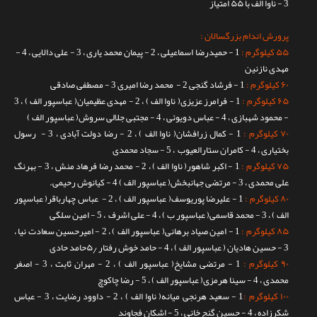
3 - ناوا الف با ۵۵ امتیاز
پرورش اندام بزرگسالان :
۵۵ کیلوگرم :
1 - حمیدرضا اسماعیلی ، 2 - پیمان محمد یاری ، 3 - علی دالایی ، 4 -
مهدی نازنین
۶۰ کیلوگرم :
1 - فرشاد گنجی 2 - محمد رضا امیری 3 - مصطفی صادقی
۶۵ کیلوگرم :
1 - فرامرز عزیزی( ناوا الف ) ، 2 - مهدی عظیمیان( عباسپور الف ) ، 3
- محمود شهبازی ، 4 - عباس دویوئی ، 4 - مجتبی جلالی سروش( عباسپور الف )
۷۰ کیلوگرم :
1 - کمال زرافشان( ناوا الف ) ، 2 - رضا دولت آبادی ، 3 - رسول
بختیاری ، 4 - کامران ستارالعیوب ، 5 - سجاد محمدی
۷۵ کیلوگرم :
1 - اکبر شاهور( ناوا الف ) ، 2 - محمد رضا فرهاد منش ، 3 - بهرنگ
علی محمدی ، 3 - مرتضی جهانبخش( عباسپور الف ) 4 - کیانوش رحیمی.
۸۰ کیلوگرم :
1 - علیرضا پوریوسف( عباسپور الف ) ، 2 - عباس چهارباقر( عباسپور
الف ) ، 3 - محمد قاسمی( عباسپور ب ) ، 4 - علی اشرف ، 5 - امین سلگی
۸۵ کیلوگرم :
1 - امین صیاد برهانی( عباسپور الف ) ، 2 - امیرحسین سعادت نیا ،
3 - حسین هادیان ( عباسپور الف ) ، 4 - حامد خوش رفتار ۵٫حامد حادی
۹۰ کیلوگرم :
1 - مرتضی مشایخ( عباسپور الف ) ، 2 - مهران ثابت ، 3 - اصغر
محمدی ، 4 - سینا هرمزی( عباسپور الف ) ، 5 - رضا چاکوچ
۱۰۰ کیلوگرم :
1 - سعید هرنجی میانه( ناوا الف ) ، 2 - داوود رضایت ، 3 - عباس
شکرزاده ، 4 - حسین گنج خانی ، 5 - اشکان فجاوند