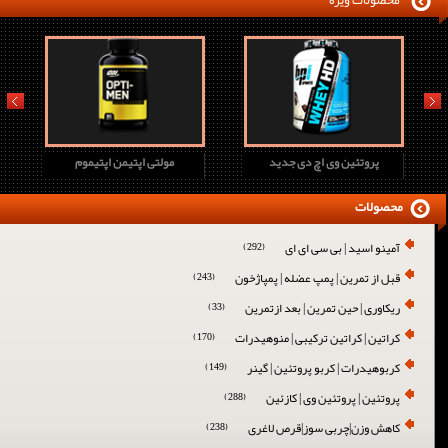
محصولات ویژه
prev
next
پروتئین وی اچ دی جدید
مولتی اپتیمن اپتیموم
محصولات
آمینو اسید | بی سی ای ای
(292)
قبل از تمرین | پمپ عضله | پمپاژخون
(243)
ریکاوری | حین تمرین | بعد ازتمرین
(33)
کراتین | کراتین ترکیبی | منوهیدرات
(170)
کربوهیدرات | کربو پروتئین | گینر
(149)
پروتئین | پروتئین وی | کازئین
(288)
کاهش وزن|چربی سوز|قرص لاغری
(238)