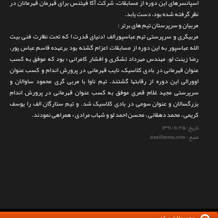
اسپانسرهای این دوره از مسابقات، شرکت آکا فیتنس برای قهرمان قهرمانان در
نظر گرفته شده بود، دست یابد.
مربیان و سرپرستان تیم های برتر :
مربیگری و سرپرستی تیم عباسپورالف (دنیای قدرت) که تحت نظارت فنی بیت
الله عباسپور به این دوره از مسابقات اعزام گشته بود برعهده قاسم عباس پور،
رضا زینت لو، مهندس مهرداد تشکری و افشار کامرانی » بود که موفق به کسب
عنوان قهرمانی در بادی کلاسیک، نایب قهرمانی در پرورش اندام و کسب عنوان
اوورالی این دوره از رقابتها گشتند. تیم ناوا با مربی گری محمود ساوالان و
سرپرستی مجید غلام قمری موفق به کسب عنوان قهرمانی در پرورش اندام
بزرگسالان و عنوان سومی در بادی کلاسیک شد. و تیم ستارگان الف را یوسف
کریمی ، محمد دهقانی ، محسن احمد لو و شهاب مرادی » همراهی نمودند.
تاریخ:
۱۳۹۱/۱۱/۲۵
منبع : iranifitness.com