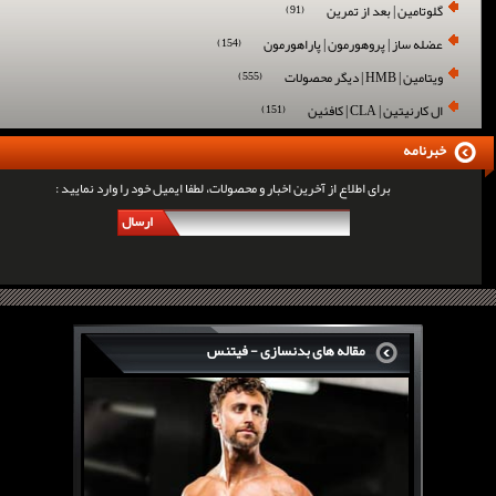
گلوتامین | بعد از تمرین
(91)
عضله ساز | پروهورمون | پاراهورمون
(154)
ویتامین | HMB | دیگر محصولات
(555)
ال کارنیتین | CLA | کافئین
(151)
خبرنامه
برای اطلاع از آخرین اخبار و محصولات، لطفا ایمیل خود را وارد نمایید :
ارسال
مقاله های بدنسازی - فیتنس
سرگی کنستانس چگونه بر روی بازو های فوق العاده...
روش های افزایش پیک بازو