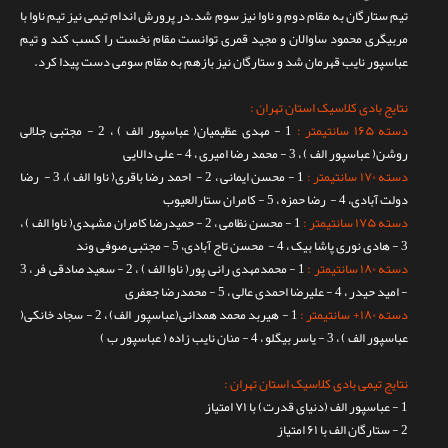
تیم ستارگان به مقام دوم و ناوا نیز سوم شد.در پرورش اندام تیمی نیز تیم ناوا با
تماس با ما
مربیگری محمود ساوالان و مجید قمری توانست مقام نخست را کسب کند و تیم
عباسپور نایب قهرمان شد و ستارگان نیز بازهم به مقام سومی دست پیدا کرد.
نتایج بادی کلاسیک استان تهران :
دسته ۱۶۵ سانتیمتر :
1 - مهدی عظیمیان( عباسپور الف ) ، 2 - مجتبی جلالی
روشن( عباسپور الف ) ، 3 - محمد رضا امیری ، 4 - علی دالایی
دسته ۱۷۰ سانتیمتر :
1 - محسن ایمانی ، 2 - احمد رضا باقری( ناوا الف )، 3 - رضا
دولت آبادی، 4 - رضا حمزه ، 5 - کامران ستارالعیوب
دسته ۱۷۵ سانتیمتر :
1 - محسن نظامی ، 2 - حمیدرضا کامران مشهدی( ناوا الف ) ،
3 - هادی نوری پاشا بیک ، 4 - محسن تاج آبادی، 5 - مجتبی صوفی وند
دسته ۱۸۰ سانتیمتر :
1 - محمدمهدی رانی پور( ناوا الف ) ، 2 - سعید صادقی فر ، 3
- امید حیدر ، 4 - علیرضا احمدی عالی ، 5 - محمدرضا جعفری
دسته ۱۸۰+ سانتیمتر :
1 - هیربد محمد همدانی(عباسپور الف) ، 2 - سجاد خانکی(
عباسپور الف ) ، 3 - یاسر بیگلو ، 4 - منان نایب زاده ( عباسپور ب )
نتایج تیمی بادی کلاسیک استان تهران :
1 - عباسپور الف (دنیای قدرت) با ۷۱ امتیاز
2 - ستارگان الف با ۶۱ امتیاز