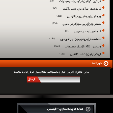
کراتین | کراتین ترکیبی | منوهیدرات
(170)
کربوهیدرات | کربو پروتئین | گینر
(149)
پروتئین | پروتئین وی | کازئین
(288)
کاهش وزن|چربی سوز|قرص لاغری
(238)
گلوتامین | بعد از تمرین
(91)
عضله ساز | پروهورمون | پاراهورمون
(154)
ویتامین | HMB | دیگر محصولات
(555)
ال کارنیتین | CLA | کافئین
(151)
خبرنامه
برای اطلاع از آخرین اخبار و محصولات، لطفا ایمیل خود را وارد نمایید :
ارسال
مقاله های بدنسازی - فیتنس