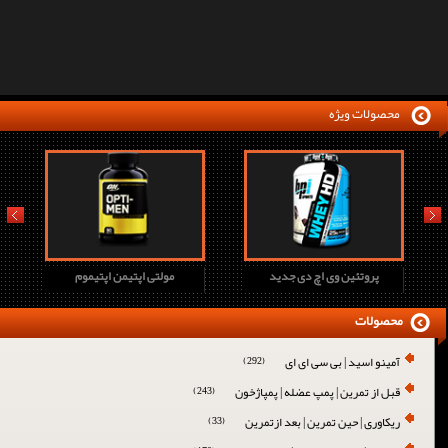
محصولات ویژه
prev
next
پروتئین وی اچ دی جدید
مولتی اپتیمن اپتیموم
محصولات
آمینو اسید | بی سی ای ای
(292)
قبل از تمرین | پمپ عضله | پمپاژخون
(243)
ریکاوری | حین تمرین | بعد ازتمرین
(33)