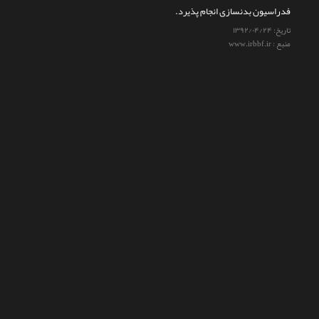
فدراسیون بدنسازی انجام پذیرد.
تماس با ما
تاریخ:
۱۳۹۲/۰۴/۲۴
منبع : www.irbbf.ir