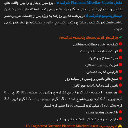
مکمل Platinum Micellar Casein شرکت فا
، پروتئین پایداری را بین وقفه های
طولانی وعده های غذایی و حتی هنگام خواب تامین می کند . استفاده از
مکمل کازئین
میسلار پلاتینیوم شرکت فا
در برنامه غذایی روزانه به ویژه پس از جلسات تمرینی عصر
یا شب باعث تحریک شدید سنتز پروتئین ، تسریع
ریکاوری
عضلات و افزایش قدرت می
شود .
✔
ویژگی های کازئین میسلار پلاتینیوم شرکت فا :
❶
کمک به رشد و حفظ توده عضلانی
❷
اثرات آنابولیک طولانی مدت
❸
محرک سنتز پروتئین
❹
تقویت
ریکاوری
عضلانی
❺
افزایش قدرت عضلانی
❻
منبع عالی تامین پروتئین در شبانه روز
❼
تامین کننده BCAA به طور کامل
❽
هر وعده ( 1 پیمانه / 30 گرم ) حاوی 23 گرم پروتئین دیر هضم ، 105 کالری ، 0.5
گرم چربی ( 0.3 گرم چربی اشباع شده ) ، 1.5 گرم
کربوهیدرات
، 1.3 گرم فیبر ، 3.3
گرم نمک ، 7190 میلی گرم کلسیم ، 1280 میلی گرم فسفر
❾
با خاصیت هضم آهسته
❿
دارای طعم های شکلاتی ، توت فرنگی ، وانیلی
⁂
نحوه ی مصرف FA Engineered Nutrition Platinum Micellar Casein :