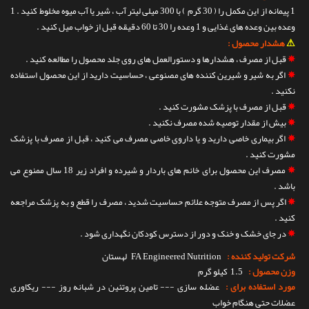
1 پیمانه از این مکمل را ( 30 گرم ) با 300 میلی لیتر آب ، شیر یا آب میوه مخلوط کنید . 1
وعده بین وعده های غذایی و 1 وعده را 30 تا 60 دقیقه قبل از خواب میل کنید .
⚠
هشدار محصول :
✵
قبل از مصرف ، هشدارها و دستورالعمل های روی جلد محصول را مطالعه کنید .
✵
اگر به شیر و شیرین کننده های مصنوعی ، حساسیت دارید از این محصول استفاده
نکنید .
✵
قبل از مصرف با پزشک مشورت کنید .
✵
بیش از مقدار توصیه شده مصرف نکنید .
✵
اگر بیماری خاصی دارید و یا داروی خاصی مصرف می کنید ، قبل از مصرف با پزشک
مشورت کنید .
✵
مصرف این محصول برای خانم های باردار و شیرده و افراد زیر 18 سال ممنوع می
باشد .
✵
اگر پس از مصرف متوجه علائم حساسیت شدید ، مصرف را قطع و به پزشک مراجعه
کنید .
✵
در جای خشک و خنک و دور از دسترس کودکان نگهداری شود .
شرکت تولید کننده :
FA Engineered Nutrition
لهستان
وزن محصول :
1.5 کیلو گرم
مورد استفاده برای :
عضله سازی --- تامین پروتئین در شبانه روز --- ریکاوری
عضلات حتی هنگام خواب