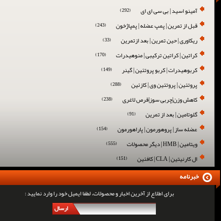
آمینو اسید | بی سی ای ای
(292)
قبل از تمرین | پمپ عضله | پمپاژخون
(243)
ریکاوری | حین تمرین | بعد ازتمرین
(33)
کراتین | کراتین ترکیبی | منوهیدرات
(170)
کربوهیدرات | کربو پروتئین | گینر
(149)
پروتئین | پروتئین وی | کازئین
(288)
کاهش وزن|چربی سوز|قرص لاغری
(238)
گلوتامین | بعد از تمرین
(91)
عضله ساز | پروهورمون | پاراهورمون
(154)
ویتامین | HMB | دیگر محصولات
(555)
ال کارنیتین | CLA | کافئین
(151)
خبرنامه
برای اطلاع از آخرین اخبار و محصولات، لطفا ایمیل خود را وارد نمایید :
ارسال