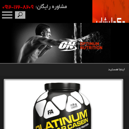
صفحه نخست
درباره ما
برندها
اینجا هستید
مکمل بدنسازی
محصولات
اخبار
مقالات