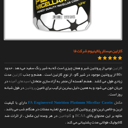
تماس با ما
کازئین میسلار پلاتینیوم شرکت فا
کازئین
نوعی از پروتئین شیر و همان چیزی است که به شیر رنگ سفید می‌دهد . حدود
%80 از پروتئین موجود در شیر گاو ، از نوع کازئین است . هضم و جذب
کازئین
مدت
زیادی طول می کشد . هضم آهسته آن منجر به آزادسازی متعادل
اسیدهای آمینه
در
جریان خون می شود و به همین دلیل بهترین ترکیب برای تامین
پروتئین
در طول شبانه
روز است .
مکمل
FA Engineered Nutrition Platinum Micellar Casein
دارای با کیفیت
ترین و خالص ترین نوع پروتئین کازئین و منبع تغذیه عضلات در هنگام شب می باشد .
علاوه بر این محتوای بالای
BCAA
و
گلوتامین
در هر وعده این مکمل ، از اثرات ضد
کاتابولیک طولانی مدت پشتیبانی می کند .