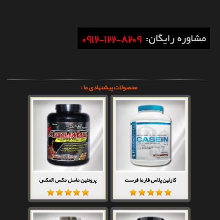
محصولات پیشنهادی ما :
کازئین پلاس فارما فرست
پروتئین ماسل مکس آلمکس