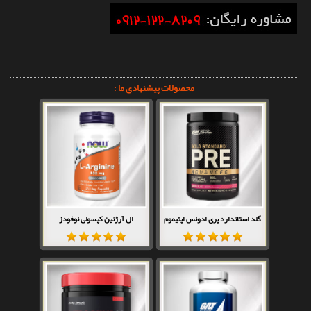
محصولات پیشنهادی ما :
گلد استاندارد پری ادونس اپتیموم
ال آرژنین کپسولی نوفودز