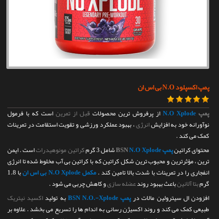
تماس با ما
پمپ اکسپلود N.O بی اس ان
پمپ
N.O Xplode
از پرفروش ترین محصولات
قبل از تمرین
است که با فرمول
نوآورانه خود به افزایش
انرژی
، بهبود عملکرد ورزشی و تقویت استقامت در تمرینات
کمک می کند .
محتوای کراتین
پمپ
N.O Xplode
BSN
شامل 3 گرم
کراتین مونوهیدرات
است . ایمن
ترین ، مؤثرترین و محبوب ترین شکل کراتین که با کراتین بی آب مخلوط شده تا انرژی
انفجاری را در تمرینات با شدت بالا تامین کند .
مکمل N.O Xplode بی اس ان
با 1.8
گرم
بتا آلانین
باعث بهبود روند
عضله سازی
و کاهش چربی می شود .
افزودن ال سیترولین مالات در
پمپ BSN N.O.-Xplode
به تولید
اکسید نیتریک
طبیعی کمک می کند و روند اکسیژن رسانی به اندام ها را تسریع می بخشد . علاوه بر