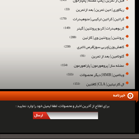
قبل از تمرین | پمپ عضله | پمپاژخون
(243)
ریکاوری | حین تمرین | بعد ازتمرین
(33)
کراتین | کراتین ترکیبی | منوهیدرات
(170)
کربوهیدرات | کربو پروتئین | گینر
(149)
پروتئین | پروتئین وی | کازئین
(288)
کاهش وزن|چربی سوز|قرص لاغری
(238)
گلوتامین | بعد از تمرین
(91)
عضله ساز | پروهورمون | پاراهورمون
(154)
ویتامین | HMB | دیگر محصولات
(555)
ال کارنیتین | CLA | کافئین
(151)
خبرنامه
برای اطلاع از آخرین اخبار و محصولات، لطفا ایمیل خود را وارد نمایید :
ارسال