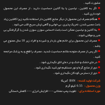
مشورت کنید .
✵
اگر به کافئین ، نیاسین یا بتا آلانین حساسیت دارید ، از مصرف این محصول
خودداری کنید .
✵
هنگام مصرف این محصول از دیگر منابع کافئین دار استفاده نکنید زیرا کافئین زیاد
باعث عصبی شدن ، تحریک پذیری ، بی خوابی و گاهی تپش سریع قلب می شود .
✵
بتا آلانین و نیاسین ممکن است باعث احساس سوزن سوزن شدن یا گرگرفتگی بی
ضرر و موقتی شوند .
✵
مصرف این محصول برای خانم های باردار و شیرده و افراد زیر 18 سال ممنوع می
باشد .
✵
اگر پس از مصرف متوجه علائم حساسیت شدید ، مصرف را قطع و به پزشک مراجعه
کنید .
✵
در جای خشک و خنک و در دمای اتاق نگهداری شود .
✵
دور از منابع گرما و نور مستقیم خورشید نگهداری شود .
✵
دور از دسترس کودکان نگهداری شود .
شرکت تولید کننده :
BSN
آمریکا
وزن محصول :
0.55 کیلو گرم
مورد استفاده برای :
تقویت پمپ عضلانی --- افزایش انرژی --- کاهش خستگی