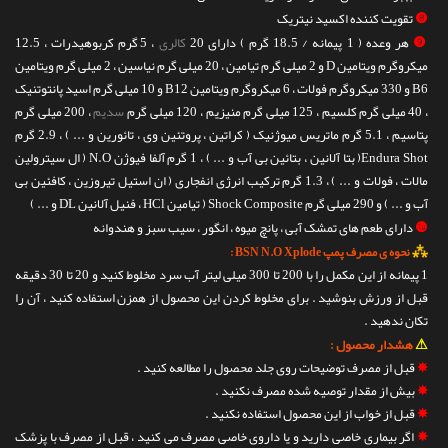
❽
تقویت کننده اکسید نیتریک
❾
هر وعده ( 1 پیمانه / 18.5 گرم ) دارای 20
کالری
، 5 گرم کربوهیدرات ، 12.5
میکروگرم ویتامین D و 2 میلی گرم تیامین ، 20 میلی گرم نیاسین ، 2 میلی گرم ویتامین
B6 و 330 میکروگرم فولات ، 6 میکروگرم ویتامین B12 و 10 میلی گرم اسید پانتوتنیک
، 40 میلی گرم کلسیم ، 125 میلی گرم منیزیم ، 120 میلی گرم
سدیم
، 200 میلی گرم
پتاسیم ، 5.1 گرم ماتریس میوژنیک ( کراتین ، پروتئین وی ، تائورین و ... ) ، 2.9 گرم
Endura Shot( بتا آلانین ، بتائین بی آب و ... ) ، 1 گرم آلفا فیوژن N.O ( ال سیترولین
مالات ، فولات و ... ) ، 1.3 گرم ترکیب انرژی انفجاری ( ان استیل تیروزین ، کافئین بی
آب و ... ) و 290 میلی گرم Shock Composite ( تیامین HCl ، فنیل آلانین DL و ... )
❿
دارای طعم های تمشک آبی ، پانچ میوه ، انگور ، سیب سبز و هندوانه
⁂
نحوه ی مصرف پمپ BSN N.O Xplode :
1 پیمانه از این مکمل را با 200 تا 300 میلی لیتر آب سرد مخلوط کنید و 20 تا 30 دقیقه
قبل از ورزش بنوشید . برای مخلوط کردن این محصول از همزن استفاده کنید ، آن را
تکان ندهید .
⚠
هشدار محصول :
✵
قبل از مصرف توضیحات روی جلد محصول را مطالعه کنید .
✵
بیش از مقدار توصیه شده مصرف نکنید .
✵
قبل از خواب از این محصول استفاده نکنید .
✵
اگر بیماری خاصی دارید و یا داروی خاصی مصرف می کنید ، قبل از مصرف با پزشک