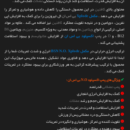
آن به افزایش قدرت ، استقامت و کند کردن روند خستگی
عضلات
کمک می کند .
محتوای بالای
کافئین
در این محصول خستگی را کاهش داده و هوشیاری و تمرکز را
افزایش می دهد .
مکمل Xplode
بی اس ان
ال تیروزین را برای کمک به افزایش اپی
نفرین ، دوپامین و در نتیجه تقویت عملکرد
کافئین
نیز اضافه می کند . علاوه بر مواد
اصلی ، ترکیبی از انواع
ویتامین ها
و مواد معدنی ، به ویژه کلسیم ،
منیزیم
، ویتامین
B6
، B12 و
D
در
پمپ
اکسپلود بی اس ان
از افزایش
متابولیسم
و بهبود استقامت
پشتیبانی می کند .
ترکیب انرژی حرارتی در
مکمل BSN N.O. Xplode
انرژی و شدت تمرینات شما را از
ابتدا تا انتها افزایش می دهد و فناوری مواد تشکیل دهنده ماتریس میوژنیک این
محصول با ترکیب پیشرفته کراتین به هر ورزشکاری برای بهبود عملکرد در تمرینات
کمک می کند .
✔
ویژگی های پمپ اکسپلود N.O بی اس ان :
❶
پمپ عضلانی
قدرتمند
❷
کمک به افزایش انرژی انفجاری
❸
کمک به افزایش حجم و رشد
عضلات
❹
افزایش استقامت و قدرت در تمرینات شدید
❺
کاهش خستگی و درد عضلانی پس از ورزش
❻
تقویت کننده ی تمرکز ، هوشیاری و انگیزه در تمرینات
❼
بهبود دهنده ی عملکرد در تمرینات استقامتی