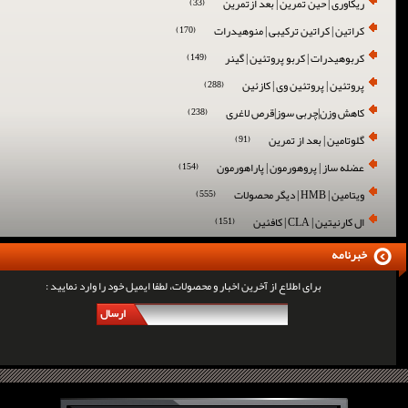
ریکاوری | حین تمرین | بعد ازتمرین
(33)
کراتین | کراتین ترکیبی | منوهیدرات
(170)
کربوهیدرات | کربو پروتئین | گینر
(149)
پروتئین | پروتئین وی | کازئین
(288)
کاهش وزن|چربی سوز|قرص لاغری
(238)
گلوتامین | بعد از تمرین
(91)
عضله ساز | پروهورمون | پاراهورمون
(154)
ویتامین | HMB | دیگر محصولات
(555)
ال کارنیتین | CLA | کافئین
(151)
خبرنامه
برای اطلاع از آخرین اخبار و محصولات، لطفا ایمیل خود را وارد نمایید :
ارسال