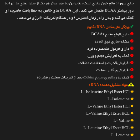
برای عبور از مانع خون مغزی است ، بنابراین به طور موثر هر یک از سلول های بدن را به
دوز بیشتر BCAA متصل می کند . این BCAA های خالص به حفظ بافت ماهیچه ای
کمک می کند و بدن را در زمان استرس ( و در هنگام تمرینات ) انرژی می دهد .
✔
ویژگی های مکمل DNA مگنوم
❶
حاوی انواع منابع BCAAs
❷
عضله سازی فوق العاده
❸
دارای فرمول منحصر به فرد
❹
کمک به افزایش حجم و وزن
❺
افزایش قدرت و استقامت عضلات
❻
افزایش چگالی عضلات
❼
کمک به
ریکاوری سریع عضلات
بعد از تمرینات سخت و فشرده
⁂
مواد تشکیل دهنده DNA :
L-Isoleucine Ethyl Ester HCl
✵
L-Isoleucine
✵
L-Valine Ethyl Ester HCl
✵
L-Valine Ethyl Ester HCL
✵
L- Valine
✵
L-Leucine Ethyl Ester HCL
✵
L-Leucine
✵