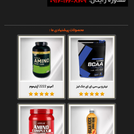
محصولات پیشنهادی ما :
نیترو بی سی ای ای جک لبز
آمینو 2222 آپتیموم