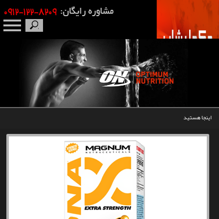
صفحه نخست
درباره ما
برندها
اینجا هستید
مکمل بدنسازی
محصولات
اخبار
مقالات