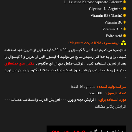
L-Leucine Ketoisocaproate Calcium
✵
Glycine-L-Arginine
✵
Vitamin B3 (Niacin)
✵
Vitamin B6
✵
Vitamin B12
✵
Folic Acid
✵
⁂
طریقه مصرف DNA شرکت Magnum :
ما توصیه می کنیم که 4 الی 8 کپسول را 20 تا 30 دقیقه قبل از تمرین خود استفاده
کنید . برای به حداکثر رسیدن نتایج می توانید 4 کپسول قبل از تمرین و 4 کپسوال را
بعد از تمرین استفاده کنید . ترکیب
مکمل دی ان ای مگنوم
با
مکمل های بدنسازی
دیگر قبل و یا بعد از تمرین قابل قبول است ، زیرا جذب DNA مگنوم را پایین نمی آورد
.
شرکت تولید کننده :
Magnum
کانادا
تعداد کپسول :
160 عدد
مورد استفاده برای :
افزایش حجم و وزن --- افزایش قدرت و استقامت عضلات ---
افزایش چگالی عضلات