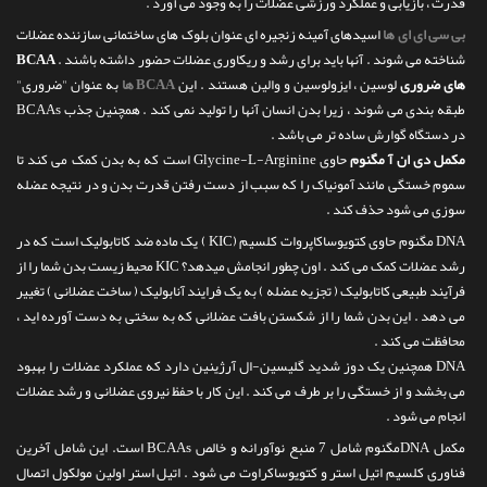
قدرت ، بازیابی و عملکرد ورزشی عضلات را به وجود می آورد .
بی سی ای ای ها
اسیدهای آمینه زنجیره ای عنوان بلوک های ساختمانی سازننده عضلات
شناخته می شوند . آنها باید برای رشد و ریکاوری عضلات حضور داشته باشند .
BCAA
های ضروری
لوسین ، ایزولوسین و والین هستند . این
BCAA ها
به عنوان "ضروری"
طبقه بندی می شوند ، زیرا بدن انسان آنها را تولید نمی کند . همچنین جذب BCAAs
در دستگاه گوارش ساده تر می باشد .
مکمل دی ان آ مگنوم
حاوی Glycine-L-Arginine است که به بدن کمک می کند تا
سموم خستگی مانند آمونیاک را که سبب از دست رفتن قدرت بدن و در نتیجه عضله
سوزی می شود حذف کند .
DNA مگنوم حاوی کتویوساکاپروات کلسیم (KIC ) یک ماده ضد کاتابولیک است که در
رشد عضلات کمک می کند . اون چطور انجامش میدهد؟ KIC محیط زیست بدن شما را از
فرآیند طبیعی کاتابولیک ( تجزیه عضله ) به یک فرایند آنابولیک ( ساخت عضلانی ) تغییر
می دهد . این بدن شما را از شکستن بافت عضلانی که به سختی به دست آورده اید ،
محافظت می کند .
DNA همچنین یک دوز شدید گلیسین-ال آرژینین دارد که عملکرد عضلات را بهبود
می بخشد و از خستگی را بر طرف می کند . این کار با حفظ نیروی عضلانی و رشد عضلات
انجام می شود .
مکمل DNAمگنوم شامل 7 منبع نوآورانه و خالص BCAAs است. این شامل آخرین
فناوری کلسیم اتیل استر و کتویوساکراوت می شود . اتیل استر اولین مولکول اتصال