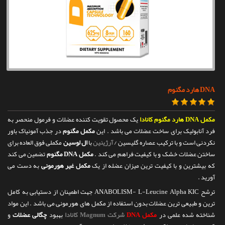
تماس با ما
DNA هارد مگنوم
مکمل DNA هارد مگنوم کانادا
یک محصول تقویت کننده عضلات و فرمول منحصر به
فرد آنابولیک برای ساخت عضلات می باشد . این
مکمل مگنوم
در جذب آمونیاک باور
نکردنی است و با ترکیب عصاره گلیسین /
آرژینین
با
ال لوسین
مکملی فوق العاده برای
ساختن عضلات خشک و با کیفیت فراهم می کند .
مکمل DNA مگنوم
تضمین می کند
که بیشترین و با کیفیت ترین میزان عضله از یک
مکمل غیر هورمونی
به دست می
آورید .
ترشح ANABOLISM- L-Leucine Alpha KIC جهت اطمینان از دستیابی به کامل
ترین و طبیعی ترین عضلات بدون استفاده از مکمل های هورمونی می باشد . این مواد
شناخته شده علمی در
مکمل DNA
شرکت Magnum کانادا
بهبود
چگالی عضلات
و