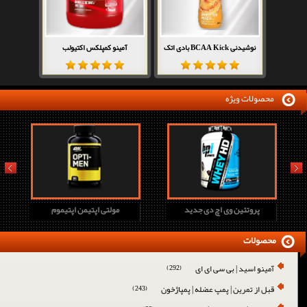
نوشیدنی BCAA Kick بادی اتک
آمینو کمپلکس اکتیولب
محصولات ویژه
prev
next
پروتئین وی اچ دی جدید
مولتی اپتیمن اپتیموم
محصولات
آمینو اسید | بی سی ای ای
(292)
قبل از تمرین | پمپ عضله | پمپاژخون
(243)