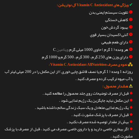
✔
ویژگی های Vitamin C Antioxidant آل نوتریشن :
❶
تقویت سیستم ایمنی بدن
❷
کاهش خستگی
❸
بهبود گردش خون
❹
آنتی اکسیدان بسیار قوی
❺
دارای طعم طبیعی
❻
هر وعده ( 1 گرم ) حاوی 1000 میلی گرم
ویتامین
C
❼
دارای وزن های 250 گرم ، 300 گرم ، 500 گرم و 1000 گرم
⁂
نحوه ی مصرف Vitamin C Antioxidant AllNutrition :
روزانه 1 وعده ( 1 گرم یا نصف قاشق چایی خوری ) از این مکمل را در 200 میلی لیتر آب
یا آب میوه ترکیب کرده و مصرف کنید .
⚠
هشدار محصول :
✵
قبل از مصرف توضیحات روی جلد محصول را مطالعه کنید .
✵
این مکمل نباید جایگزین یک رژیم غذایی شود .
✵
یک رژیم غذایی متعادل و یک سبک زندگی سالم داشته باشید .
✵
قبل از مصرف با پزشک مشورت کنید .
✵
بیش از مقدار توصیه شده مصرف نکنید .
✵
اگر بیماری خاصی دارید و یا داروی خاصی مصرف می کنید ، قبل از مصرف با پزشک
مشورت کنید .