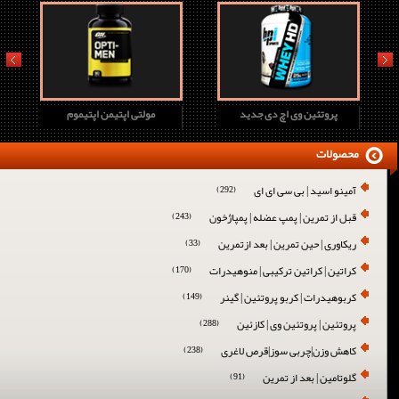
prev
next
پروتئین وی اچ دی جدید
مولتی اپتیمن اپتیموم
محصولات
آمینو اسید | بی سی ای ای
(292)
قبل از تمرین | پمپ عضله | پمپاژخون
(243)
ریکاوری | حین تمرین | بعد ازتمرین
(33)
کراتین | کراتین ترکیبی | منوهیدرات
(170)
کربوهیدرات | کربو پروتئین | گینر
(149)
پروتئین | پروتئین وی | کازئین
(288)
کاهش وزن|چربی سوز|قرص لاغری
(238)
گلوتامین | بعد از تمرین
(91)