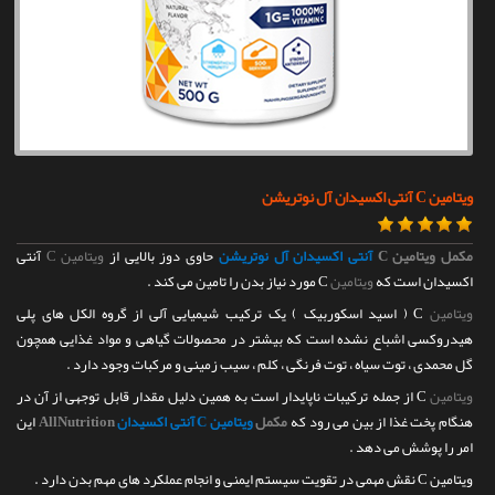
تماس با ما
ویتامین C آنتی اکسیدان آل نوتریشن
مکمل
ویتامین C
آنتی اکسیدان آل نوتریشن
حاوی دوز بالایی از
ویتامین C
آنتی
اکسیدان است که
ویتامین
C مورد نیاز بدن را تامین می کند .
ویتامین
C ( اسید اسکوربیک ) یک ترکیب شیمیایی آلی از گروه الکل های پلی
هیدروکسی اشباع نشده است که بیشتر در محصولات گیاهی و مواد غذایی همچون
گل محمدی ، توت سیاه ، توت فرنگی ، کلم ، سیب زمینی و مرکبات وجود دارد .
ویتامین
C از جمله ترکیبات ناپایدار است به همین دلیل مقدار قابل توجهی از آن در
هنگام پخت غذا از بین می رود که
مکمل
ویتامین C آنتی اکسیدان
AllNutrition
این
امر را پوشش می دهد .
ویتامین C نقش مهمی در تقویت سیستم ایمنی و انجام عملکرد های مهم بدن دارد .