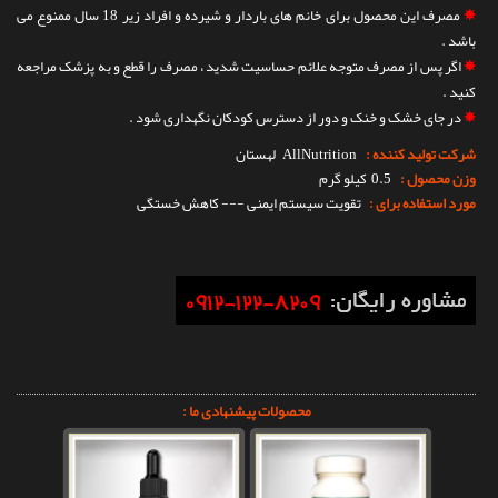
✵
مصرف این محصول برای خانم های باردار و شیرده و افراد زیر 18 سال ممنوع می
باشد .
✵
اگر پس از مصرف متوجه علائم حساسیت شدید ، مصرف را قطع و به پزشک مراجعه
کنید .
✵
در جای خشک و خنک و دور از دسترس کودکان نگهداری شود .
شرکت تولید کننده :
AllNutrition
لهستان
وزن محصول :
0.5 کیلو گرم
مورد استفاده برای :
تقویت سیستم ایمنی --- کاهش خستگی
محصولات پیشنهادی ما :