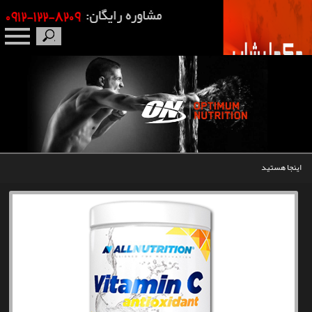
صفحه نخست
درباره ما
برندها
اینجا هستید
مکمل بدنسازی
محصولات
اخبار
مقالات