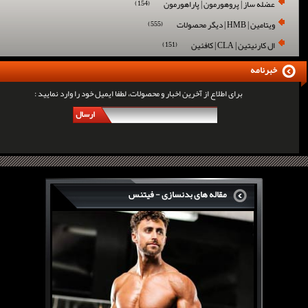
عضله ساز | پروهورمون | پاراهورمون
(154)
ویتامین | HMB | دیگر محصولات
(555)
ال کارنیتین | CLA | کافئین
(151)
خبرنامه
برای اطلاع از آخرین اخبار و محصولات، لطفا ایمیل خود را وارد نمایید :
ارسال
مقاله های بدنسازی - فیتنس
سرگی کنستانس چگونه بر روی بازو های فوق العاده...
روش های افزایش پیک بازو
فارماتون چیست؟