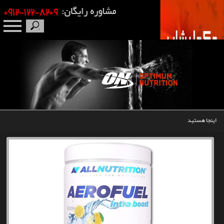
صفحه نخست
درباره ما
برندها
اینجا هستید
مکمل بدنسازی
محصولات
اخبار
مقالات