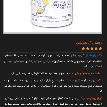
تماس با ما
اروفیول آل نوتریشن
مکمل
اروفیول
آل نوتریشن
محصولی است برای افرادی با فعالیت جسمی بالا که حاوی
نشاسته ذرت هیدرولیز شده ، دکستروز ،
کراتین منوهیدرات
و
اسیدهای آمینه
ی
BCAA
می باشد .
نشاسته ذرت هیدرولیز شده
در میزان هضم دستگاه گوارش نقش بسزایی دارد .
دکستروز
در گروه
کربوهیدرات
های سریع قرار دارد و بسیار زود جذب است و به
شدت ترشح یکی از مهم ترین هورمون ها ( انسولین ) را با اثرات آنابولیک تحریک می
کند .
کراتین منوهیدرات
پپتید
ی است که از اسیدهای آمینه ( بلوک های سازنده ی پروتئین
) تشکیل شده است . کراتین منوهیدرات در صورت انجام تمرینات بدنی بسیار شدید ،