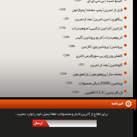
آمینو اسید | بی سی ای ای
(292)
قبل از تمرین | پمپ عضله | پمپاژخون
(243)
ریکاوری | حین تمرین | بعد ازتمرین
(33)
کراتین | کراتین ترکیبی | منوهیدرات
(170)
کربوهیدرات | کربو پروتئین | گینر
(149)
پروتئین | پروتئین وی | کازئین
(288)
کاهش وزن|چربی سوز|قرص لاغری
(238)
گلوتامین | بعد از تمرین
(91)
عضله ساز | پروهورمون | پاراهورمون
(154)
ویتامین | HMB | دیگر محصولات
(555)
ال کارنیتین | CLA | کافئین
(151)
خبرنامه
برای اطلاع از آخرین اخبار و محصولات، لطفا ایمیل خود را وارد نمایید :
ارسال