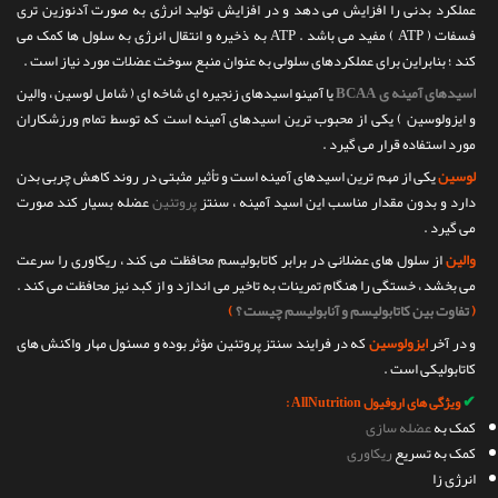
عملکرد بدنی را افزایش می دهد و در افزایش تولید انرژی به صورت آدنوزین تری
فسفات ( ATP ) مفید می باشد . ATP به ذخیره و انتقال انرژی به سلول ها کمک می
کند ؛ بنابراین برای عملکردهای سلولی به عنوان منبع سوخت عضلات مورد نیاز است .
اسیدهای آمینه ی BCAA
یا آمینو اسیدهای زنجیره ای شاخه ای ( شامل لوسین ، والین
و ایزولوسین ) یکی از محبوب ترین اسیدهای آمینه است که توسط تمام ورزشکاران
مورد استفاده قرار می گیرد .
لوسین
یکی از مهم ترین اسیدهای آمینه است و تأثیر مثبتی در روند کاهش چربی بدن
دارد و بدون مقدار مناسب این اسید آمینه ، سنتز
پروتئین
عضله بسیار کند صورت
می گیرد .
والین
از سلول های عضلانی در برابر کاتابولیسم محافظت می کند ، ریکاوری را سرعت
می بخشد ، خستگی را هنگام تمرینات به تاخیر می اندازد و از کبد نیز محافظت می کند .
(
تفاوت بین کاتابولیسم و آنابولیسم چیست ؟
)
و در آخر
ایزولوسین
که در فرایند سنتز پروتئین مؤثر بوده و مسئول مهار واکنش های
کاتابولیکی است .
✔
ویژگی های اروفیول AllNutrition :
کمک به
عضله سازی
کمک به تسریع
ریکاوری
انرژی زا