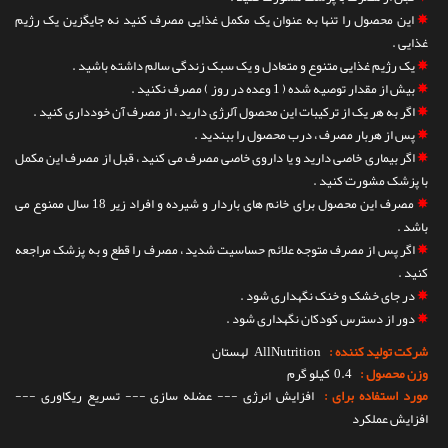
✵
این محصول را تنها به عنوان یک مکمل غذایی مصرف کنید نه جایگزین یک رژیم
غذایی .
✵
یک رژیم غذایی متنوع و متعادل و یک سبک زندگی سالم داشته باشید .
✵
بیش از مقدار توصیه شده ( 1 وعده در روز ) مصرف نکنید .
✵
اگر به هر یک از ترکیبات این محصول آلرژی دارید ، از مصرف آن خودداری کنید .
✵
پس از هربار مصرف ، درب محصول را ببندید .
✵
اگر بیماری خاصی دارید و یا داروی خاصی مصرف می کنید ، قبل از مصرف این مکمل
با پزشک مشورت کنید .
✵
مصرف این محصول برای خانم های باردار و شیرده و افراد زیر 18 سال ممنوع می
باشد .
✵
اگر پس از مصرف متوجه علائم حساسیت شدید ، مصرف را قطع و به پزشک مراجعه
کنید .
✵
در جای خشک و خنک نگهداری شود .
✵
دور از دسترس کودکان نگهداری شود .
شرکت تولید کننده :
AllNutrition
لهستان
وزن محصول :
0.4 کیلو گرم
مورد استفاده برای :
افزایش انرژی --- عضله سازی --- تسریع ریکاوری ---
افزایش عملکرد