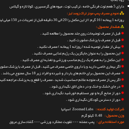
دارای 5 طعم توت فرنگی خامه ، ترکیب توت ، میوه های گرمسیری ، کولا تازه و گیلاس
⁂
نحوه ی مصرف پمپ مونز تراک زومد لبز :
روزانه 1 پیمانه ( 16 گرم ) از این مکمل را 20 الی 30 دقیقه قبل از تمرینات در 150 میلی لیتر آب حل کرده و میل کنید .
⚠
هشدار محصول :
✵
قبل از مصرف توضیحات روی جلد محصول را مطالعه کنید .
✵
قبل از مصرف با پزشک مشورت کنید .
✵
بیش از مقدار توصیه شده ( روزانه 1 پیمانه ) مصرف نکنید .
✵
این محصول را به عنوان جایگزین یک رژیم غذایی مصرف نکنید .
✵
این مکمل را به همراه یک رژیم مناسب ورزشی و تغذیه ای مصرف کنید .
✵
اگر بیماری خاصی دارید و یا داروی خاصی مصرف می کنید ، قبل از مصرف با پزشک مشور
✵
مصرف این محصول برای خانم های باردار و شیرده و افراد زیر 18 سال ممنوع می باشد .
✵
اگر پس از مصرف متوجه علائم حساسیت شدید ، مصرف را قطع و به پزشک مراجعه کنید 
✵
در جای خشک و خنک و در دمای اتاق نگهداری شود .
✵
دور از منابع گرما و نور مستقیم خورشید نگهداری شود .
✵
دور از دسترس کودکان نگهداری شود .
شرکت تولید کننده :
Zoomad Labs
اسپانیا
وزن محصول :
0.48 کیلو گرم
مورد استفاده برای :
پمپ عضله --- تقویت عملکرد ورزشی --- گشادسازی عروق