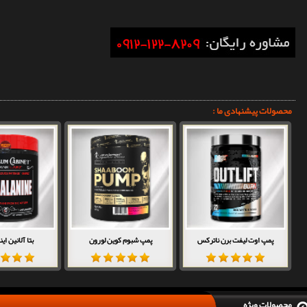
محصولات پیشنهادی ما :
پمپ اوت لیفت برن ناترکس
پمپ شبوم کوین لورون
بتا آلانین ای
محصولات ویژه