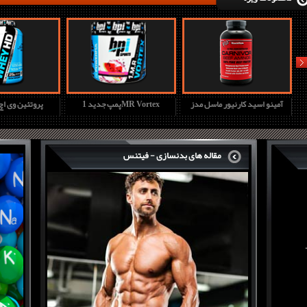
nex
آمینو اسید کارنیور ماسل مدز
پمپ جدید 1MR Vortex
پروتئین وی ا
مقاله های بدنسازی - فیتنس