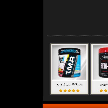
نسین لبز
پمپ 1MR بی پی آی جدید