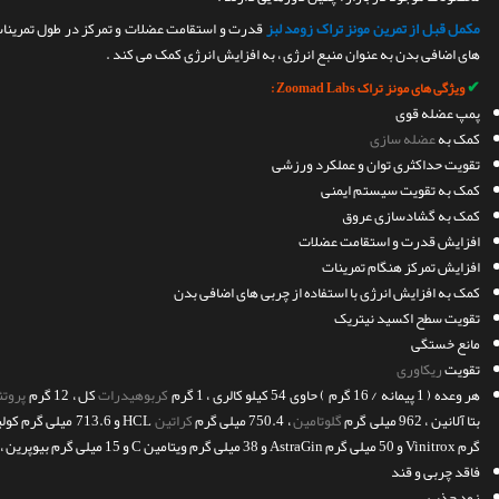
مکمل قبل از تمرین مونز تراک زومد لبز
قدرت و استقامت عضلات و تمرکز در طول تمرینات 
های اضافی بدن به عنوان منبع انرژی ، به افزایش انرژی کمک می کند .
✔
ویژگی های مونز تراک Zoomad Labs :
پمپ عضله قوی
کمک به
عضله سازی
تقویت حداکثری توان و عملکرد ورزشی
کمک به تقویت سیستم ایمنی
کمک به گشادسازی عروق
افزایش قدرت و استقامت عضلات
افزایش تمرکز هنگام تمرینات
کمک به افزایش انرژی با استفاده از چربی های اضافی بدن
تقویت سطح اکسید نیتریک
مانع خستگی
تقویت
ریکاوری
هر وعده ( 1 پیمانه / 16 گرم ) حاوی 54 کیلو کالری ، 1 گرم
کربوهیدرات
کل ، 12 گرم
پروتئ
بتا آلانین ، 962 میلی گرم
گلوتامین
، 750.4 میلی گرم
کراتین
HCL و 713.6 میلی گرم کولین سیترات ، 200 میلی گرم
گرم Vinitrox و 50 میلی گرم AstraGin و 38 میلی گرم ویتامین C و 15 میلی گرم بیوپرین ، کمپلکس
فاقد چربی و قند
زود جذب