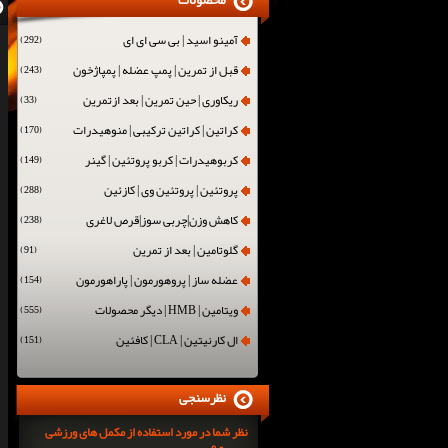
محصولات
آمینو اسید | بی سی ای ای
(292)
قبل از تمرین | پمپ عضله | پمپاژخون
(243)
ریکاوری | حین تمرین | بعد ازتمرین
(33)
کراتین | کراتین ترکیبی | منوهیدرات
(170)
کربوهیدرات | کربو پروتئین | گینر
(149)
پروتئین | پروتئین وی | کازئین
(288)
کاهش وزن|چربی سوز|قرص لاغری
(238)
گلوتامین | بعد از تمرین
(91)
عضله ساز | پروهورمون | پاراهورمون
(154)
ویتامین | HMB | دیگر محصولات
(555)
ال کارنیتین | CLA | کافئین
(151)
نظرسنجی
نظر شما در مورد استفاده از مکمل های ورزشی