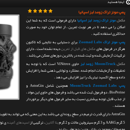
اینجا هستید
پمپ مونز تراک زومد لبز اسپانیا
مکمل
مونز تراک زومد لبز اسپانیا
دارای فرمولی است که به شما این
امکان را می دهد تا در هر نوبت تمرین ، از تمام توان خود به صورت
حداکثری استفاده کنید .
پمپ مونز تراک Zoomad Labs
برای دستیابی به نتایجی که تاکنون
هرگز در فرمول های
مکمل های قبل از تمرین
دیده نشده است ، دارای
ترکیبات آزمایش شده و ثبت شده در بالاترین دوزهای ممکن می باشد .
مکمل
MoonsTruck زومد لبز
حاوی ViNitrox است که با توجه به
تحقیقات و آزمایشات انجام شده ، عملکرد و توانایی ذهنی شما را افزایش
داده و سطح اکسید نیتریک را نیز افزایش می دهد .
پمپ MoonsTruck Zoomad Labs
همچنین شامل AstraGin و
BioPerine ، دو فرمول ثبت شده می باشد و فرمول های حاوی این مواد ،
از جذب قابل توجه بیشتری نسبت به سایر فرمول های دیگر برخوردار
هستند .
AstraGin دارای قدرت ترمیم در سطح روده ای می باشد به این معنی که می تواند به تقویت سیستم ایمنی بدن کمک کند .
5 گرم AAKG و 3 گرم سیترولین مالات و 2 گرم
بتا آلانین
، ترکیبی از
اسیدهای آمینه
ی تول
محصولات موجود در بازار ، چنین دوزهایی دارند .