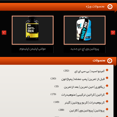
محصولات ویژه
prev
next
پروتئین وی اچ دی جدید
مولتی اپتیمن اپتیموم
محصولات
آمینو اسید | بی سی ای ای
(292)
قبل از تمرین | پمپ عضله | پمپاژخون
(243)
ریکاوری | حین تمرین | بعد ازتمرین
(33)
کراتین | کراتین ترکیبی | منوهیدرات
(170)
کربوهیدرات | کربو پروتئین | گینر
(149)
پروتئین | پروتئین وی | کازئین
(288)