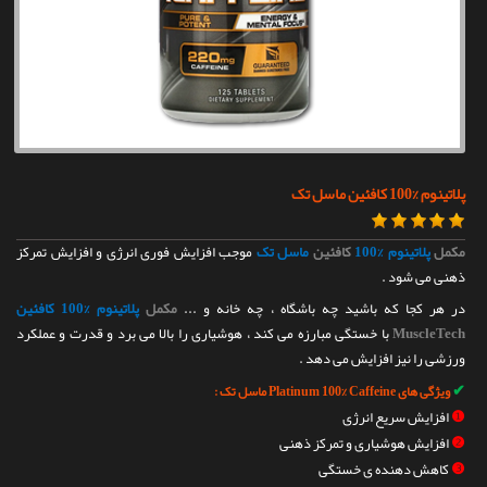
تماس با ما
پلاتینوم %100 کافئین ماسل تک
مکمل
پلاتینوم %100
کافئین
ماسل تک
موجب افزایش فوری انرژی و افزایش تمرکز
ذهنی می شود .
در هر کجا که باشید چه باشگاه ، چه خانه و ...
مکمل
پلاتینوم %100 کافئین
MuscleTech
با خستگی مبارزه می کند ، هوشیاری را بالا می برد و قدرت و عملکرد
ورزشی را نیز افزایش می دهد .
✔
ویژگی های Platinum 100% Caffeine ماسل تک :
❶
افزایش سریع انرژی
❷
افزایش هوشیاری و تمرکز ذهنی
❸
کاهش دهنده ی خستگی