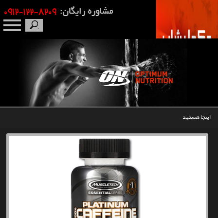
صفحه نخست
درباره ما
برندها
اینجا هستید
مکمل بدنسازی
محصولات
اخبار
مقالات