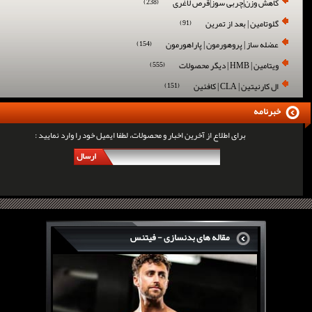
کاهش وزن|چربی سوز|قرص لاغری
(238)
گلوتامین | بعد از تمرین
(91)
عضله ساز | پروهورمون | پاراهورمون
(154)
ویتامین | HMB | دیگر محصولات
(555)
ال کارنیتین | CLA | کافئین
(151)
خبرنامه
برای اطلاع از آخرین اخبار و محصولات، لطفا ایمیل خود را وارد نمایید :
ارسال
مقاله های بدنسازی - فیتنس
سرگی کنستانس چگونه بر روی بازو های فوق العاده...