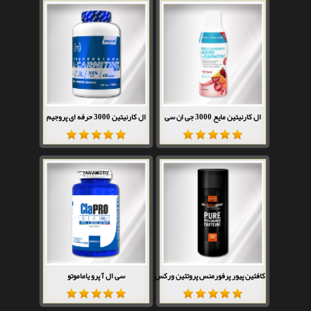
ال کارنیتین مایع 3000 جی ان سی
ال کارنیتین 3000 حرفه ای پروجیم
کافئین پیور پرفورمنس پروتئین ورکس
سی ال آ پرو یاماموتو