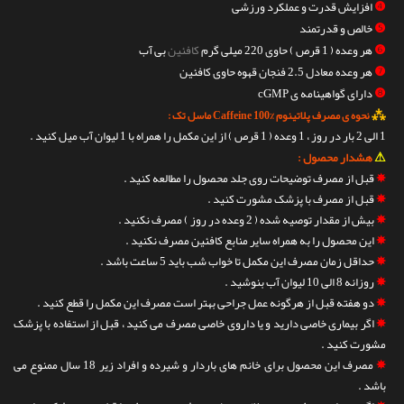
❹
افزایش قدرت و عملکرد ورزشی
❺
خالص و قدرتمند
❻
هر وعده ( 1 قرص ) حاوی 220 میلی گرم
کافئین
بی آب
❼
هر وعده معادل 2.5 فنجان قهوه حاوی کافئین
❽
دارای گواهینامه ی cGMP
⁂
نحوه ی مصرف پلاتینوم %100 Caffeine ماسل تک :
1 الی 2 بار در روز ، 1 وعده ( 1 قرص ) از این مکمل را همراه با 1 لیوان آب میل کنید .
⚠
هشدار محصول :
✵
قبل از مصرف توضیحات روی جلد محصول را مطالعه کنید .
✵
قبل از مصرف با پزشک مشورت کنید .
✵
بیش از مقدار توصیه شده ( 2 وعده در روز ) مصرف نکنید .
✵
این محصول را به همراه سایر منابع کافئین مصرف نکنید .
✵
حداقل زمان مصرف این مکمل تا خواب شب باید 5 ساعت باشد .
✵
روزانه 8 الی 10 لیوان آب بنوشید .
✵
دو هفته قبل از هرگونه عمل جراحی بهتر است مصرف این مکمل را قطع کنید .
✵
اگر بیماری خاصی دارید و یا داروی خاصی مصرف می کنید ، قبل از استفاده با پزشک
مشورت کنید .
✵
مصرف این محصول برای خانم های باردار و شیرده و افراد زیر 18 سال ممنوع می
باشد .