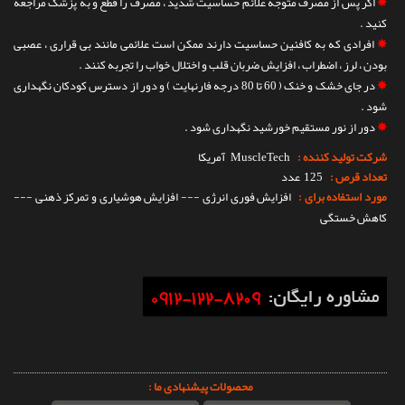
✵
اگر پس از مصرف متوجه علائم حساسیت شدید ، مصرف را قطع و به پزشک مراجعه
کنید .
✵
افرادی که به کافئین حساسیت دارند ممکن است علائمی مانند بی قراری ، عصبی
بودن ، لرز ، اضطراب ، افزایش ضربان قلب و اختلال خواب را تجربه کنند .
✵
در جای خشک و خنک ( 60 تا 80 درجه فارنهایت ) و دور از دسترس کودکان نگهداری
شود .
✵
دور از نور مستقیم خورشید نگهداری شود .
شرکت تولید کننده :
MuscleTech
آمریکا
تعداد قرص :
125 عدد
مورد استفاده برای :
افزایش فوری انرژی --- افزایش هوشیاری و تمرکز ذهنی ---
کاهش خستگی
محصولات پیشنهادی ما :