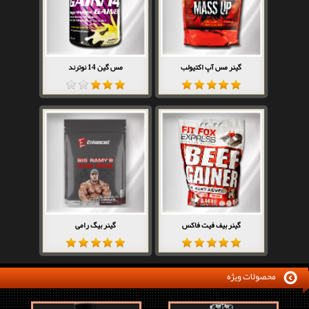
گینر مس آپ اکتیولب
مس گین 14 نوترند
گینر بیف فیت فاکس
گینر بیگ رامی
محصولات ویژه