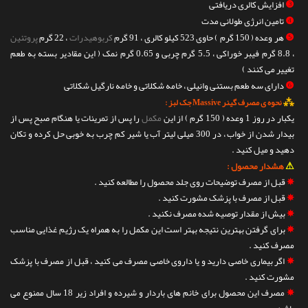
❸
افزایش کالری دریافتی
❹
تامین انرژی طولانی مدت
❺
هر وعده ( 150 گرم ) حاوی 523 کیلو کالری ، 91 گرم
کربوهیدرات
، 22 گرم
پروتئین
، 8.8 گرم فیبر خوراکی ، 5.5 گرم چربی و 0.65 گرم نمک ( این مقادیر بسته به طعم
تغییر می کنند )
❻
دارای سه طعم بستنی وانیلی ، خامه شکلاتی و خامه نارگیل شکلاتی
⁂
نحوه ی مصرف گینر Massive جک لبز :
یکبار در روز 1 وعده ( 150 گرم ) از این
مکمل
را پس از تمرینات یا هنگام صبح پس از
بیدار شدن از خواب ، در 300 میلی لیتر آب یا شیر کم چرب به خوبی حل کرده و تکان
دهید و میل کنید .
⚠
هشدار محصول :
✵
قبل از مصرف توضیحات روی جلد محصول را مطالعه کنید .
✵
قبل از مصرف با پزشک مشورت کنید .
✵
بیش از مقدار توصیه شده مصرف نکنید .
✵
برای گرفتن بهترین نتیجه بهتر است این مکمل را به همراه یک رژیم غذایی مناسب
مصرف کنید .
✵
اگر بیماری خاصی دارید و یا داروی خاصی مصرف می کنید ، قبل از مصرف با پزشک
مشورت کنید .
✵
مصرف این محصول برای خانم های باردار و شیرده و افراد زیر 18 سال ممنوع می