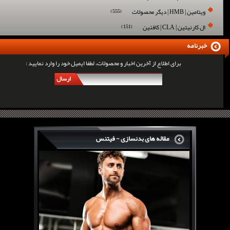
ویتامین | HMB | دیگر محصولات
(555)
ال کارنیتین | CLA | کافئین
(151)
خبرنامه
برای اطلاع از آخرین اخبار و محصولات، لطفا ایمیل خود را وارد نمایید :
ارسال
مقاله های بدنسازی - فیتنس
سرگی کنستانس چگونه بر روی بازو های فوق العاده...
روش های افزایش پیک بازو
فارماتون چیست؟
کلن بوترول Clenbuterol