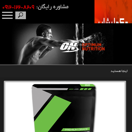
صفحه نخست
درباره ما
برندها
اینجا هستید
مکمل بدنسازی
محصولات
اخبار
مقالات