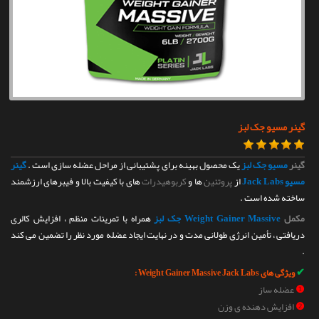
تماس با ما
گینر مسیو جک لبز
گینر
مسیو جک لبز
یک محصول بهینه برای پشتیبانی از مراحل عضله سازی است .
گینر
مسیو Jack Labs
از
پروتئین
ها و
کربوهیدرات
های با کیفیت بالا و فیبرهای ارزشمند
ساخته شده است .
مکمل
Weight Gainer Massive جک لبز
همراه با تمرینات منظم ، افزایش کالری
دریافتی ، تأمین انرژی طولانی مدت و در نهایت ایجاد عضله مورد نظر را تضمین می کند
.
✔
ویژگی های Weight Gainer Massive Jack Labs :
❶
عضله ساز
❷
افزایش دهنده ی وزن