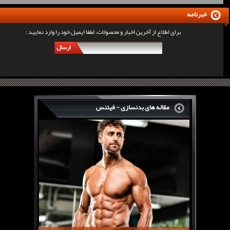
خبرنامه
برای اطلاع از آخرین اخبار و محصولات، لطفا ایمیل خود را وارد نمایید :
ارسال
مقاله های بدنسازی - فیتنس
سرگی کنستانس چگونه بر روی بازو های فوق العاده...
روش های افزایش پیک بازو
فارماتون چیست؟
کلن بوترول Clenbuterol
CJC1295 | سی جی سی 1295
11 توصیه برای کاهش اشتها