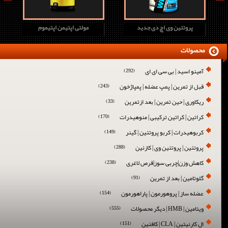
پروتئین وی اچ دی جدید
مولتی اپتیمن اپتیموم
محصولات
آمینو اسید | بی سی ای ای
(292)
قبل از تمرین | پمپ عضله | پمپاژخون
(243)
ریکاوری | حین تمرین | بعد ازتمرین
(33)
کراتین | کراتین ترکیبی | منوهیدرات
(170)
کربوهیدرات | کربو پروتئین | گینر
(149)
پروتئین | پروتئین وی | کازئین
(288)
کاهش وزن|چربی سوز|قرص لاغری
(238)
گلوتامین | بعد از تمرین
(91)
عضله ساز | پروهورمون | پاراهورمون
(154)
ویتامین | HMB | دیگر محصولات
(555)
ال کارنیتین | CLA | کافئین
(151)