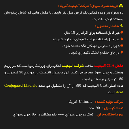
⁂
طریقه مصرف سی ال آ شرکت آلتیمیت آمریکا :
به همراه هر وعده غذایی یک قرص میل بفرمایید . با مکمل هایی که شامل چیتوسان
هستند ترکیب نکنید .
⚠
هشدار محصول :
✵
غیر قابل استفاده برای افراد زیر 18 سال
✵
غیر قابل استفاده برای خانم های باردار یا شیر ده
✵
دور از دسترس کودکان نگه داشته شود .
✵
در جای خنک و خشک نگهداری شود .
مکمل CLA آلتیمیت
ساخت
شرکت التیمیت
کمکی برای ورزشکارنی است که در رژیم
هستند و چربی سوز مصرف می کنند این محصول آلتیمیت در دو نوع 90 کپسولی و
180 کپسولی عرضه می شود .
ماده اصلی CLA آلتیمیت که 80% از آن را تشکیل می دهد
Conjugated Linoleic
Acid
است .
شرکت تولید کننده :
Ultimate
آمریکا
تعداد کپسول :
90 عدد
مورد استفاده برای :
کمک به چربی سوزی --- حفظ عضلات در حال چربی سوزی