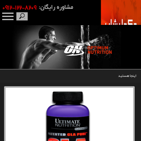
صفحه نخست
درباره ما
برندها
اینجا هستید
مکمل بدنسازی
محصولات
اخبار
مقالات