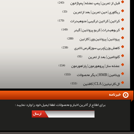
قبل از تمرین | پمپ عضله | پمپاژخون
(243)
ریکاوری | حین تمرین | بعد ازتمرین
(33)
کراتین | کراتین ترکیبی | منوهیدرات
(170)
کربوهیدرات | کربو پروتئین | گینر
(149)
پروتئین | پروتئین وی | کازئین
(288)
کاهش وزن|چربی سوز|قرص لاغری
(238)
گلوتامین | بعد از تمرین
(91)
عضله ساز | پروهورمون | پاراهورمون
(154)
ویتامین | HMB | دیگر محصولات
(555)
ال کارنیتین | CLA | کافئین
(151)
خبرنامه
برای اطلاع از آخرین اخبار و محصولات، لطفا ایمیل خود را وارد نمایید :
ارسال