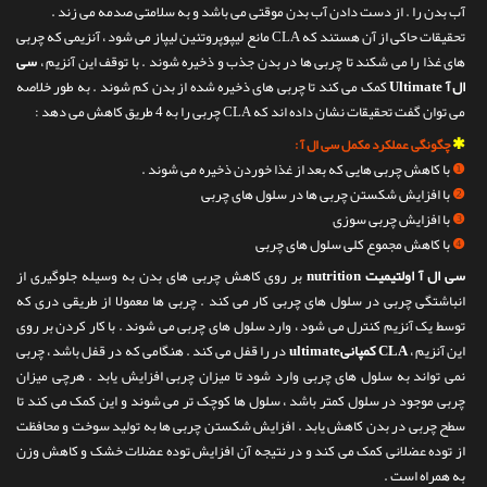
آب بدن را . از دست دادن آب بدن موقتی می باشد و به سلامتی صدمه می زند .
تحقیقات حاکی از آن هستند که CLA مانع لیپوپروتئین لیپاز می شود ، آنزیمی که چربی
های غذا را می شکند تا چربی ها در بدن جذب و ذخیره شوند . با توقف این آنزیم ،
سی
ال آ Ultimate
کمک می کند تا چربی های ذخیره شده از بدن کم شوند . به طور خلاصه
می توان گفت تحقیقات نشان داده اند که CLA چربی را به 4 طریق کاهش می دهد :
✱
چگونگی عملکرد مکمل سی ال آ :
❶
با کاهش چربی هایی که بعد از غذا خوردن ذخیره می شوند .
❷
با افزایش شکستن چربی ها در سلول های چربی
❸
با افزایش چربی سوزی
❹
با کاهش مجموع کلی سلول های چربی
سی ال آ اولتیمیت nutrition
بر روی کاهش چربی های بدن به وسیله جلوگیری از
انباشتگی چربی در سلول های چربی کار می کند . چربی ها معمولا از طریقی دری که
توسط یک آنزیم کنترل می شود ، وارد سلول های چربی می شوند . با کار کردن بر روی
این آنزیم ،
CLA کمپانیultimate
در را قفل می کند . هنگامی که در قفل باشد ، چربی
نمی تواند به سلول های چربی وارد شود تا میزان چربی افزایش یابد . هرچی میزان
چربی موجود در سلول کمتر باشد ، سلول ها کوچک تر می شوند و این کمک می کند تا
سطح چربی در بدن کاهش یابد . افزایش شکستن چربی ها به تولید سوخت و محافظت
از توده عضلانی کمک می کند و در نتیجه آن افزایش توده عضلات خشک و کاهش وزن
به همراه است .