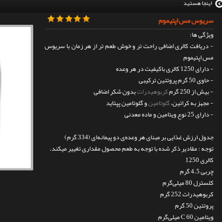
اینجا هستید
سریوس مس اپتیموم
ویژگی ها:
- دریافت کالری اضافی راحت تر و خوش طعم تر از هر زمان با سریوس
مس اپتیموم
- دارای 1250 کالری باکیفیت در هر وعده
- حاوی 50 گرم پروتئین ترکیبی
- بیش از 250 گرم
کربوهیدرات
بدون شکر اضافی
- مجهز به کراتین،
گلوتامین
و گلوتامین پپتاید
- دارای 25 نوع ویتامین و ماده معدنی
جدول ارزش غذایی بر مبنای هر وعده‌ی دو پیمانه‌ای (334 گرم)
توجه : مقادیر ذکر شده با توجه به طعم محصول مقداری تغییر میکند.
کالری 1250
چربی 4.5 گرم
کلسترل 80 میلی‌گرم
کربوهیدرات 252 گرم
پروتئین 50 گرم
ویتامین C 60 میلی‌گرم