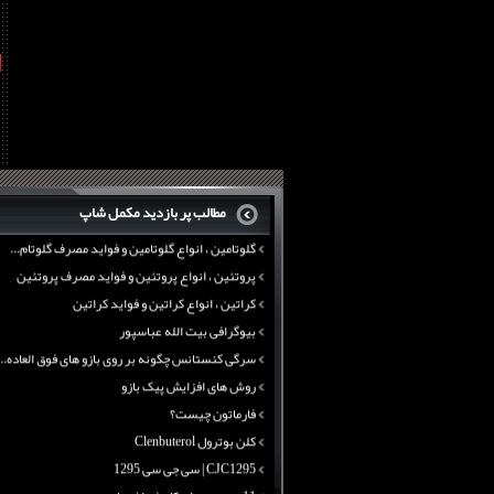
فارماتون چیست؟
کلن بوترول Clenbuterol
CJC1295 | سی جی سی 1295
t
11 توصیه برای کاهش اشتها
معرفی یک برنامه غذایی جامع برای افزایش قد
تانک ماسل آرمی سایتک
بی سی ای ای نوترکس
پروتئین وی ماسل آرمی
چربی سوزی با چای سبز
بیوگرافی علی تبریزی
منابع پروتئینی غیر گوشتی
مطالب پر بازدید مکمل شاپ
آرژنین ، فواید آرژنین و نقش آرژنین در بدن
گلوتامین ، انواع گلوتامین و فواید مصرف گلوتام...
پروتئین ، انواع پروتئین و فواید مصرف پروتئین
کراتین ، انواع کراتین و فواید کراتین
بیوگرافی بیت الله عباسپور
سرگی کنستانس چگونه بر روی بازو های فوق العاده...
روش های افزایش پیک بازو
فارماتون چیست؟
کلن بوترول Clenbuterol
CJC1295 | سی جی سی 1295