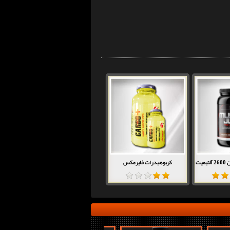
یت
کربوهیدرات فایرمکس