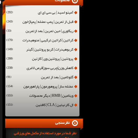
محصولات
آمینو اسید | بی سی ای ای
(292)
قبل از تمرین | پمپ عضله | پمپاژخون
(243)
ریکاوری | حین تمرین | بعد ازتمرین
(33)
کراتین | کراتین ترکیبی | منوهیدرات
(170)
کربوهیدرات | کربو پروتئین | گینر
(149)
پروتئین | پروتئین وی | کازئین
(288)
کاهش وزن|چربی سوز|قرص لاغری
(238)
گلوتامین | بعد از تمرین
(91)
عضله ساز | پروهورمون | پاراهورمون
(154)
ویتامین | HMB | دیگر محصولات
(555)
ال کارنیتین | CLA | کافئین
(151)
نظرسنجی
نظر شما در مورد استفاده از مکمل های ورزشی