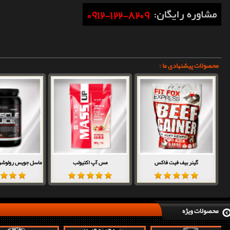
محصولات پیشنهادی ما :
گینر بیف فیت فاکس
مس آپ اکتیولب
ماسل جویس رولوشن 2600 آلتیم
محصولات ویژه