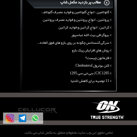
مطالب پر بازدید مکمل شاپ
آرژنین ، فواید آرژنین و نقش آرژنین در بدن
گلوتامین ، انواع گلوتامین و فواید مصرف گلوتام...
پروتئین ، انواع پروتئین و فواید مصرف پروتئین
کراتین ، انواع کراتین و فواید کراتین
بیوگرافی بیت الله عباسپور
سرگی کنستانس چگونه بر روی بازو های فوق العاده...
روش های افزایش پیک بازو
فارماتون چیست؟
کلن بوترول Clenbuterol
CJC1295 | سی جی سی 1295
11 توصیه برای کاهش اشتها
معرفی یک برنامه غذایی جامع برای افزایش قد
چربی سوزی با چای سبز
بیوگرافی علی تبریزی
منابع پروتئینی غیر گوشتی
آرژنین ، فواید آرژنین و نقش آرژنین در بدن
گلوتامین ، انواع گلوتامین و فواید مصرف گلوتام...
تمامی حقوق این وب سایت محفوظ و متعلق به مکمل شاپ می باشد.
پروتئین ، انواع پروتئین و فواید مصرف پروتئین