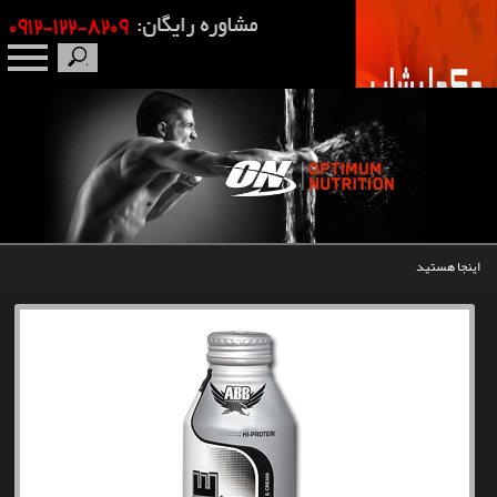
صفحه نخست
درباره ما
برندها
اینجا هستید
مکمل بدنسازی
محصولات
اخبار
مقالات