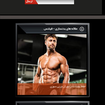
ارسال
مقاله های بدنسازی - فیتنس
سرگی کنستانس چگونه بر روی بازو های فوق العاده...
روش های افزایش پیک بازو
فارماتون چیست؟
کلن بوترول Clenbuterol
CJC1295 | سی جی سی 1295
11 توصیه برای کاهش اشتها
معرفی یک برنامه غذایی جامع برای افزایش قد
حفظ عضلات در دوران چربی سوزی
چربی سوزی با چای سبز
بیوگرافی علی تبریزی
منابع پروتئینی غیر گوشتی