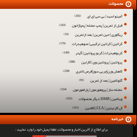
محصولات
آمینو اسید | بی سی ای ای
(292)
قبل از تمرین | پمپ عضله | پمپاژخون
(243)
ریکاوری | حین تمرین | بعد ازتمرین
(33)
کراتین | کراتین ترکیبی | منوهیدرات
(170)
کربوهیدرات | کربو پروتئین | گینر
(149)
پروتئین | پروتئین وی | کازئین
(288)
کاهش وزن|چربی سوز|قرص لاغری
(238)
گلوتامین | بعد از تمرین
(91)
عضله ساز | پروهورمون | پاراهورمون
(154)
ویتامین | HMB | دیگر محصولات
(555)
ال کارنیتین | CLA | کافئین
(151)
خبرنامه
برای اطلاع از آخرین اخبار و محصولات، لطفا ایمیل خود را وارد نمایید :