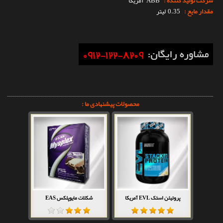
شرکت تولید کننده :
ABB
آمریکا
مقدار مایع :
0.35 لیتر
محصولات پیشنهادی ما :
پروتیئن استک EVL آمریکا
شکلات مایوپلکس EAS