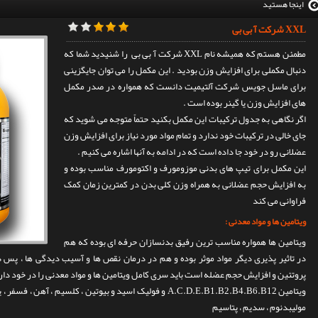
اینجا هستید
XXL شرکت آ بی بی
مطمئن هستم که همیشه نام XXL شرکت آ بی بی را شنیدید شما که
دنبال مکملی برای افزایش وزن بودید . این مکمل را می توان جایگزینی
برای ماسل جویس شرکت آلتیمیت دانست که همواره در صدر مکمل
های افزایش وزن یا گینر بوده است .
اگر نگاهی به جدول ترکیبات این مکمل بکنید حتماً متوجه می شوید که
جای خالی در ترکیبات خود ندارد و تمام مواد مورد نیاز برای افزایش وزن
عضلانی رو در خود جا داده است که در ادامه به آنها اشاره می کنیم .
این مکمل برای تیپ های بدنی موزومورف و اکتومورف مناسب بوده و
به افزایش حجم عضلانی به همراه وزن کلی بدن در کمترین زمان کمک
فراوانی می کند
ویتامین ها و مواد معدنی :
ویتامین ها همواره مناسب ترین رفیق بدنسازان حرفه ای بوده که هم
در تاثیر پذیری دیگر مواد موثر بوده و هم در درمان نقص ها و آسیب دیدگی ها ، پس
پروتئین و افزایش حجم عضله است باید سری کامل ویتامین ها و مواد معدنی را در خود دارا
ویتامین A.C.D.E.B1.B2.B4.B6.B12 و فولیک اسید و بیوتین ، کلسیم 
مولیبدنوم ، سدیم ، پتاسیم