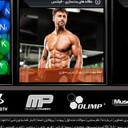
مقاله های بدنسازی - فیتنس
حفظ عضلات در دوران چربی سوزی
ری تصاویر
|
درباره ما
|
نظرسنجی
|
سوالات متداول
|
پیوند
|
پروفایل اعضا
|
اخبار تغذیه ورزشی
|
دانلود
|
بی سوز
|
BCAA آمینو اسیدهای شاخه ای
|
سوما
|
کراتین
|
قرص لاغری
|
پروتئین
|
لاغری
|
فیتنس
|
گی