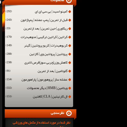
محصولات
آمینو اسید | بی سی ای ای
(292)
قبل از تمرین | پمپ عضله | پمپاژخون
(243)
ریکاوری | حین تمرین | بعد ازتمرین
(33)
کراتین | کراتین ترکیبی | منوهیدرات
(170)
کربوهیدرات | کربو پروتئین | گینر
(149)
پروتئین | پروتئین وی | کازئین
(288)
کاهش وزن|چربی سوز|قرص لاغری
(238)
گلوتامین | بعد از تمرین
(91)
عضله ساز | پروهورمون | پاراهورمون
(154)
ویتامین | HMB | دیگر محصولات
(555)
ال کارنیتین | CLA | کافئین
(151)
نظرسنجی
نظر شما در مورد استفاده از مکمل های ورزشی