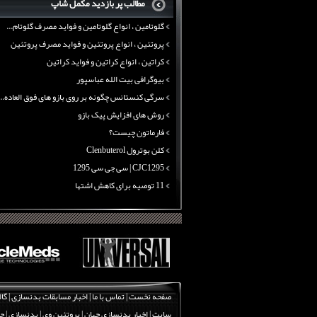
مطالب پر بازدید مکمل شاپ
آرژنین ، فواید آرژنین و نقش آرژنین در بدن
گلوتامین ، انواع گلوتامین و فواید مصرف گلوتام...
پروتئین ، انواع پروتئین و فواید مصرف پروتئین
کراتین ، انواع کراتین و فواید کراتین
بیوگرافی بیت الله عباسپور
سرگی کنستانس چگونه بر روی بازو های فوق العاده...
روش های افزایش پیک بازو
فارماتون چیست؟
کلن بوترول Clenbuterol
CJC1295 | سی جی سی 1295
11 توصیه برای کاهش اشتها
معرفی یک برنامه غذایی جامع برای افزایش قد
چربی سوزی با چای سبز
بیوگرافی علی تبریزی
منابع پروتئینی غیر گوشتی
آرژنین ، فواید آرژنین و نقش آرژنین در بدن
گلوتامین ، انواع گلوتامین و فواید مصرف گلوتام...
صفحه نخست
|
تماس با ما
|
اخبار مسابقات بدنسازی
|
گال
پروتئین ، انواع پروتئین و فواید مصرف پروتئین
سایت
|
اخبار بدنسازی جهان
|
پروتئین وی
|
بدنسازی
|
چر