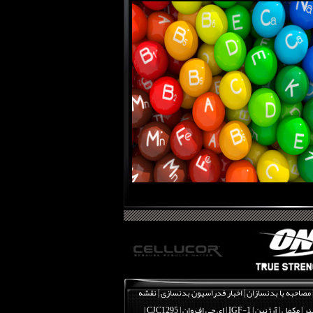
مصاحبه با بدنسازان
|
اخبار فدراسیون بدنسازی
|
نقشه
نر
|
مکمل
|
آرژنین
|
IGF-1 | ای جی اف وان
|
CJC1295 |