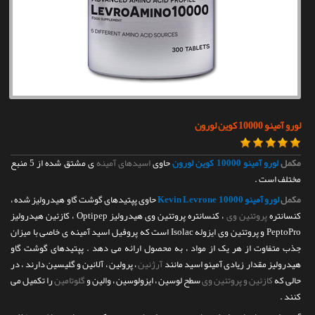
تماس با ما
لورو آمینو 10000 کوین لورون
مکمل
لورو آمینو 10000 کوین لورون
حاوی
اسیدهای آمینه
ی مشتق شده از 5 منبع
مختلف است .
مکمل
لورو آمینو 10000 Kevin Levrone
حاوی پپتیدهای گوشت گاو هیدرولیز شده ،
کنسانتره
پروتئین وی
، کنسانتره پروتئین وی هیدرولیز Optipep ، کازئین هیدرولیز
PeptoPro و پروتئین وی ایزوله Isolac است که پروفیل اسید آمینه ی خاصی با میزان
جذب متفاوت از هر یک از مواد ، به محصول ارائه می دهد . پپتیدهای گوشت گاو
هیدرولیز مقدار زیادی آمینو اسید مانند
آرژنین
، پرولین ، آلانین و گلیسین دارند ، در
حالی که
کازئین و پروتئین وی
سطح لوسین ، ایزولوسین ، والین و
گلوتامین
را تکمیل می
کنند .