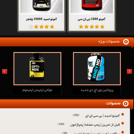
آمینو 1000 جی ان سی
آمینو اسید 10000 چلنجر
محصولات ویژه
prev
next
پروتئین وی اچ دی جدید
مولتی اپتیمن اپتیموم
محصولات
آمینو اسید | بی سی ای ای
(292)
قبل از تمرین | پمپ عضله | پمپاژخون
(243)
ریکاوری | حین تمرین | بعد ازتمرین
(33)