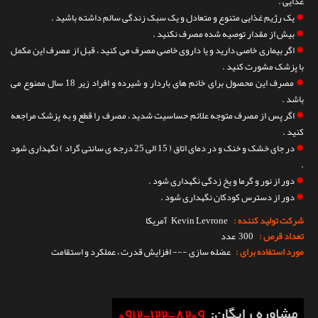
غذایی .
✵
یک رژیم غذایی متنوع و متعادل و یک سبک زندگی سالم داشته باشید .
✵
بیش از مقدار توصیه شده مصرف نکنید .
✵
اگر بیماری خاصی دارید و یا داروی خاصی مصرف می کنید ، قبل از مصرف این مکمل
با پزشک مشورت کنید .
✵
مصرف این محصول برای خانم های باردار و شیرده و افراد زیر 18 سال ممنوع می
باشد .
✵
اگر پس از مصرف متوجه علائم حساسیت شدید ، مصرف را قطع و به پزشک مراجعه
کنید .
✵
در جای خشک و خنک و در دمای اتاق ( 15 الی 25 درجه ی سانتی گراد ) نگهداری شود
.
✵
دور از نور و گرما و یخ زدگی نگهداری شود .
✵
دور از دسترس کودکان نگهداری شود .
شرکت تولید کننده :
Kevin Levrone
آمریکا
تعداد قرص :
300 عدد
مورد استفاده برای :
عضله سازی --- افزایش قدرت ، عملکرد و استقامت