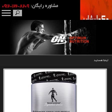
صفحه نخست
درباره ما
برندها
اینجا هستید
مکمل بدنسازی
محصولات
اخبار
مقالات