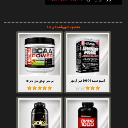
محصولات پیشنهادی ما :
آمینو اسید 10000 اینر آرمور
بی سی ای ای پاور لابرادا