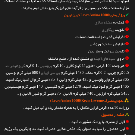
آمینو اسیدها عناصر اصلی سازنده ی بدن انسان هستند که نه تنها در ساخت عضلات
مؤثر هستند ، بلکه در بسیاری از فرآیندهای فیزیکی نیز نقش مهمی دارند .
✔
ویژگی های LevroAmino 10000 کوین لورون :
❶
کمک به
عضله سازی
❷
تقویت
ریکاوری
❸
افزایش قدرت و استقامت عضلات
❹
افزایش عملکرد ورزشی
❺
تقویت سوخت و ساز بدن
❻
حاوی
اسیدهای آمینه
ی مشتق شده از 5 منبع مختلف
❼
هر وعده ( 10 قرص ) حاوی 45 کیلو کالری ، 10 گرم
پروتئین
، 0.1 گرم
کربوهیدرات
،
0.5 گرم چربی ، 0.2 گرم نمک ، 1480 میلی گرم
بی سی ای ای
( 680 میلی گرم لوسین ،
365 میلی گرم ایزولوسین و 435 میلی گرم والین ) ، 835 میلی گرم ال آسپارتیک اسید ،
1465 میلی گرم گلوتامیک اسید ، 1270 میلی گرم گلیسین ، 140 میلی گرم هیستیدین
، 545 میلی گرم آرژنین ، 740 میلی گرم آلانین ، 275 میلی گرم فنیل آلانین و ...
⁂
نحوه ی مصرف LevroAmino 10000 Kevin Levrone :
روزانه 10 عدد قرص از این مکمل را به همراه مقدار زیادی آب میل کنید .
⚠
هشدار محصول :
✵
قبل از مصرف با پزشک مشورت کنید .
✵
این محصول را تنها به عنوان یک مکمل غذایی مصرف کنید نه جایگزین یک رژیم