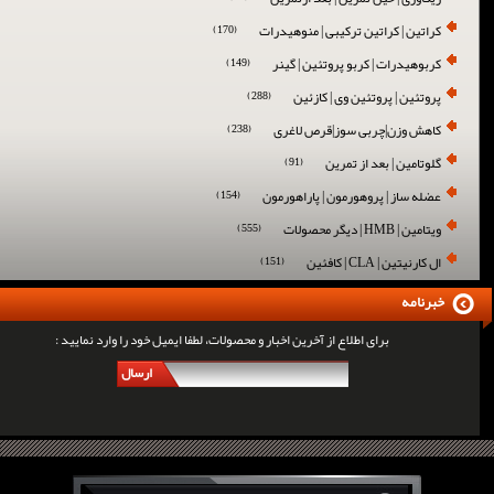
کراتین | کراتین ترکیبی | منوهیدرات
(170)
کربوهیدرات | کربو پروتئین | گینر
(149)
پروتئین | پروتئین وی | کازئین
(288)
کاهش وزن|چربی سوز|قرص لاغری
(238)
گلوتامین | بعد از تمرین
(91)
عضله ساز | پروهورمون | پاراهورمون
(154)
ویتامین | HMB | دیگر محصولات
(555)
ال کارنیتین | CLA | کافئین
(151)
خبرنامه
برای اطلاع از آخرین اخبار و محصولات، لطفا ایمیل خود را وارد نمایید :
ارسال