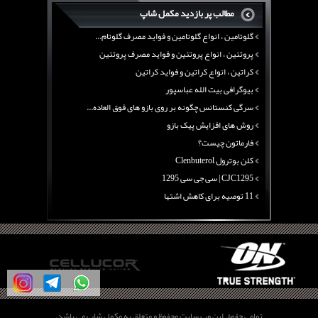
منابع پروتئینی غیر گوشتی
مطالب پر بازدید مکمل شاپ
آرژنین ، فواید آرژنین و نقش آرژنین در بدن
گلوتامین ، انواع گلوتامین و فواید مصرف گلوتام...
پروتئین ، انواع پروتئین و فواید مصرف پروتئین
کراتین ، انواع کراتین و فواید کراتین
بیوگرافی بیت الله عباسپور
سرگی کنستانس چگونه بر روی بازو های فوق العاده...
روش های افزایش پیک بازو
فارماتون چیست؟
کلن بوترول Clenbuterol
CJC1295 | سی جی سی 1295
11 توصیه برای کاهش اشتها
معرفی یک برنامه غذایی جامع برای افزایش قد
چربی سوزی با چای سبز
بیوگرافی علی تبریزی
منابع پروتئینی غیر گوشتی
آرژنین ، فواید آرژنین و نقش آرژنین در بدن
گلوتامین ، انواع گلوتامین و فواید مصرف گلوتام...
تمامی حقوق این وب سایت محفوظ و متعلق به مکمل شاپ می باشد.