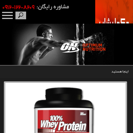
صفحه نخست
درباره ما
برندها
اینجا هستید
مکمل بدنسازی
محصولات
اخبار
مقالات