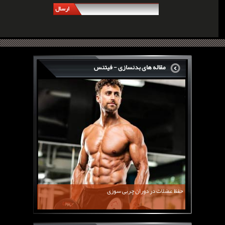
ارسال
مقاله های بدنسازی - فیتنس
سرگی کنستانس چگونه بر روی بازو های فوق العاده...
روش های افزایش پیک بازو
فارماتون چیست؟
کلن بوترول Clenbuterol
CJC1295 | سی جی سی 1295
11 توصیه برای کاهش اشتها
معرفی یک برنامه غذایی جامع برای افزایش قد
حفظ عضلات در دوران چربی سوزی
چربی سوزی با چای سبز
بیوگرافی علی تبریزی