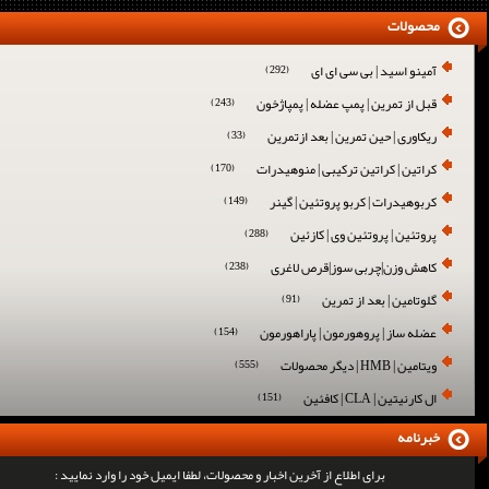
محصولات
آمینو اسید | بی سی ای ای
(292)
قبل از تمرین | پمپ عضله | پمپاژخون
(243)
ریکاوری | حین تمرین | بعد ازتمرین
(33)
کراتین | کراتین ترکیبی | منوهیدرات
(170)
کربوهیدرات | کربو پروتئین | گینر
(149)
پروتئین | پروتئین وی | کازئین
(288)
کاهش وزن|چربی سوز|قرص لاغری
(238)
گلوتامین | بعد از تمرین
(91)
عضله ساز | پروهورمون | پاراهورمون
(154)
ویتامین | HMB | دیگر محصولات
(555)
ال کارنیتین | CLA | کافئین
(151)
خبرنامه
برای اطلاع از آخرین اخبار و محصولات، لطفا ایمیل خود را وارد نمایید :