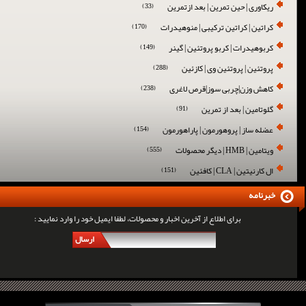
ریکاوری | حین تمرین | بعد ازتمرین
(33)
کراتین | کراتین ترکیبی | منوهیدرات
(170)
کربوهیدرات | کربو پروتئین | گینر
(149)
پروتئین | پروتئین وی | کازئین
(288)
کاهش وزن|چربی سوز|قرص لاغری
(238)
گلوتامین | بعد از تمرین
(91)
عضله ساز | پروهورمون | پاراهورمون
(154)
ویتامین | HMB | دیگر محصولات
(555)
ال کارنیتین | CLA | کافئین
(151)
خبرنامه
برای اطلاع از آخرین اخبار و محصولات، لطفا ایمیل خود را وارد نمایید :
ارسال