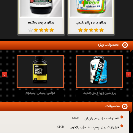
ریکاوری ایزو پلاس الیمپ
ریکاوری اپوس مگنوم
محصولات ویژه
prev
next
پروتئین وی اچ دی جدید
مولتی اپتیمن اپتیموم
محصولات
آمینو اسید | بی سی ای ای
(292)
قبل از تمرین | پمپ عضله | پمپاژخون
(243)