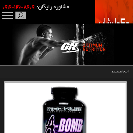
صفحه نخست
درباره ما
برندها
اینجا هستید
مکمل بدنسازی
محصولات
اخبار
مقالات