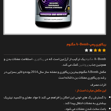
تماس با ما
ریکاوری پمپ A-Bomb مگنوم
A-Bomb
مگنوم
یک ترکیب از آرژنین است که در
ریکاوری
، استقامت عضلات بدن و
همچنین جذب
پروتئین
کمک می کند.
مکمل A Bomb مگنوم بهترین ریکاوری و عضله ساز سال 2014 بوده و تاثیر بسزایی در
رشد و ریکاوری عضلات بن داشاته است
اثرات مصرف
این مکمل عبارت است از :
با گسترش رگ های خونی این امکان را فراهم می کند تا مواد مغذی و اکسید نیتریک
بیشتری به عضلات انتقال پیدا کند .
باعث سخت شدن عضلات می شود.