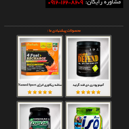
محصولات پیشنهادی ما :
آمینو پودری دی فند گرنید
ساشه ریکاوری انرژی Named Sport