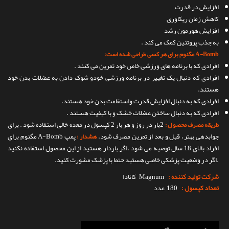
افزایش در قدرت
کاهش زمان ریکاوری
افزایش هورمون رشد
به جذب پروتئین کمک می کند .
A-Bomb مگنوم برای هر کسی طراحی شده است:
افرادی که با برنامه های ورزشی خاص خود تمرین می کنند .
افرادی که دنبال یک تغییر در برنامه ورزشی خودو شوک دادن به عضلات بدن خود
هستند.
افرادی که به دنبال افزایش قدرت واستقامت بدن خود هستند.
افرادی که به دنبال ساختن عضلات خشک و با کیفیت هستند .
2بار در روز و هر بار 2 کپسول در معده خالی استفاده شود . برای
طریقه مصرف محصو ل :
جوابدهی بهتر ، قبل و بعد از تمرین مصرف شود.
پمپ A-Bomb مگنوم برای
هشدار :
افراد بالای 18 سال توصیه می شود .اگر باردار هستید از این محصول استفاده نکنید
.اگر در وضعیت پزشکی خاصی هستید حتما با پزشک مشورت کنید.
شرکت تولید کننده :
Magnum
کانادا
تعداد کپسول :
180 عدد