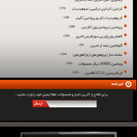
کراتین | کراتین ترکیبی | منوهیدرات
(170)
کربوهیدرات | کربو پروتئین | گینر
(149)
پروتئین | پروتئین وی | کازئین
(288)
کاهش وزن|چربی سوز|قرص لاغری
(238)
گلوتامین | بعد از تمرین
(91)
عضله ساز | پروهورمون | پاراهورمون
(154)
ویتامین | HMB | دیگر محصولات
(555)
ال کارنیتین | CLA | کافئین
(151)
خبرنامه
برای اطلاع از آخرین اخبار و محصولات، لطفا ایمیل خود را وارد نمایید :
ارسال