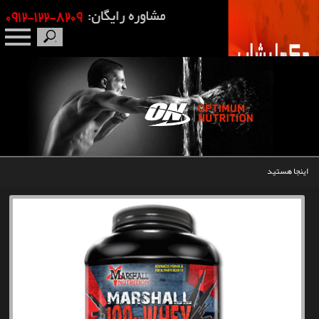
صفحه نخست
درباره ما
برندها
اینجا هستید
مکمل بدنسازی
محصولات
اخبار
مقالات