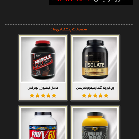
محصولات پیشنهادی ما :
وی ایزوله گلد اپتیموم ناتریشن
ماسل اینفیوژن نوترکس