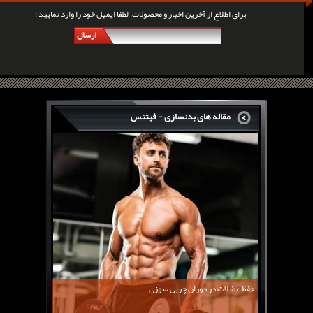
برای اطلاع از آخرین اخبار و محصولات، لطفا ایمیل خود را وارد نمایید :
ارسال
مقاله های بدنسازی - فیتنس
سرگی کنستانس چگونه بر روی بازو های فوق العاده...
روش های افزایش پیک بازو
فارماتون چیست؟
کلن بوترول Clenbuterol
CJC1295 | سی جی سی 1295
11 توصیه برای کاهش اشتها
معرفی یک برنامه غذایی جامع برای افزایش قد
حفظ عضلات در دوران چربی سوزی
چربی سوزی با چای سبز