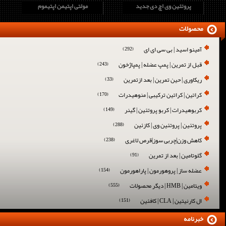
پروتئین وی اچ دی جدید
مولتی اپتیمن اپتیموم
محصولات
آمینو اسید | بی سی ای ای
(292)
قبل از تمرین | پمپ عضله | پمپاژخون
(243)
ریکاوری | حین تمرین | بعد ازتمرین
(33)
کراتین | کراتین ترکیبی | منوهیدرات
(170)
کربوهیدرات | کربو پروتئین | گینر
(149)
پروتئین | پروتئین وی | کازئین
(288)
کاهش وزن|چربی سوز|قرص لاغری
(238)
گلوتامین | بعد از تمرین
(91)
عضله ساز | پروهورمون | پاراهورمون
(154)
ویتامین | HMB | دیگر محصولات
(555)
ال کارنیتین | CLA | کافئین
(151)
خبرنامه