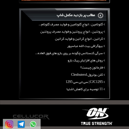
بیوگرافی علی تبریزی
منابع پروتئینی غیر گوشتی
مطالب پر بازدید مکمل شاپ
آرژنین ، فواید آرژنین و نقش آرژنین در بدن
گلوتامین ، انواع گلوتامین و فواید مصرف گلوتام...
پروتئین ، انواع پروتئین و فواید مصرف پروتئین
کراتین ، انواع کراتین و فواید کراتین
بیوگرافی بیت الله عباسپور
سرگی کنستانس چگونه بر روی بازو های فوق العاده...
روش های افزایش پیک بازو
فارماتون چیست؟
کلن بوترول Clenbuterol
CJC1295 | سی جی سی 1295
11 توصیه برای کاهش اشتها
معرفی یک برنامه غذایی جامع برای افزایش قد
چربی سوزی با چای سبز
بیوگرافی علی تبریزی
منابع پروتئینی غیر گوشتی
آرژنین ، فواید آرژنین و نقش آرژنین در بدن