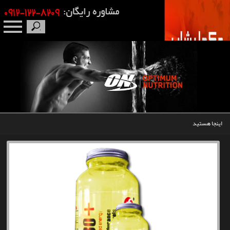
صفحه نخست
درباره ما
برندها
اینجا هستید
مکمل بدنسازی
محصولات
اخبار
مقالات