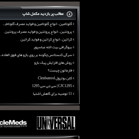
بیوگرافی علی تبریزی
منابع پروتئینی غیر گوشتی
مطالب پر بازدید مکمل شاپ
آرژنین ، فواید آرژنین و نقش آرژنین در بدن
گلوتامین ، انواع گلوتامین و فواید مصرف گلوتام...
پروتئین ، انواع پروتئین و فواید مصرف پروتئین
کراتین ، انواع کراتین و فواید کراتین
بیوگرافی بیت الله عباسپور
سرگی کنستانس چگونه بر روی بازو های فوق العاده...
روش های افزایش پیک بازو
فارماتون چیست؟
کلن بوترول Clenbuterol
CJC1295 | سی جی سی 1295
11 توصیه برای کاهش اشتها
معرفی یک برنامه غذایی جامع برای افزایش قد
چربی سوزی با چای سبز
بیوگرافی علی تبریزی
منابع پروتئینی غیر گوشتی
آرژنین ، فواید آرژنین و نقش آرژنین در بدن