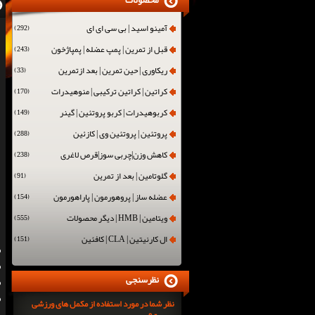
محصولات
آمینو اسید | بی سی ای ای
(292)
قبل از تمرین | پمپ عضله | پمپاژخون
(243)
ریکاوری | حین تمرین | بعد ازتمرین
(33)
کراتین | کراتین ترکیبی | منوهیدرات
(170)
کربوهیدرات | کربو پروتئین | گینر
(149)
پروتئین | پروتئین وی | کازئین
(288)
کاهش وزن|چربی سوز|قرص لاغری
(238)
گلوتامین | بعد از تمرین
(91)
عضله ساز | پروهورمون | پاراهورمون
(154)
ویتامین | HMB | دیگر محصولات
(555)
ال کارنیتین | CLA | کافئین
(151)
نظرسنجی
نظر شما در مورد استفاده از مکمل های ورزشی