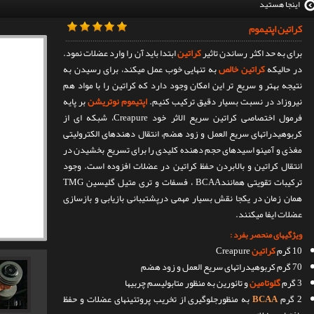
اینجا هستید
کراتین اپتیموم
برای به حد اکثر رساندن تاثیر
کراتین
ابتدا باید آن را وارد عضلات نمود.
در حالیکه
کراتین خالص
به تنهایی خوب عمل میکند، برای رسیدن به
نتیجه بهتر و سریع تر این امکان وجود دارد که کراتین را با مواد هم
نیروزاد در نسبت بسیار دقیق ترکیب کنیم.
اپتیموم نوتریشن
بر پایه
فرمول اختصاصی کراتین سریع الاثر خود Creapure، شبکه ای از
کربوهیدراتهای سریع العمل و زود هضم، انتقال دهندهای الکترولیتی
مغذی و آمینو اسیدهای حجم دهنده کلیدی را برای تسریع بخشیدن در
انتقال کراتین و بالابردن حفظ کراتین در عضلات افزوده است. وجود
ترکیبات تقویتی همانندBCAA ، فسفات و تری متیل گلیسین TMG
همان زمان در یکجا نقش بسیار مهمی درپشتیبانی بازیابی و بازسازی
عضلات ایفا میکنند.
ویژگیهای منحصر بفرد :
10 گرم
کراتین
Creapure
70 گرم کربوهیدراتهای سریع العمل و زود هضم
3 گرم
گلوتامین
و تائورین به منظور متابولیسم چربیها
2 گرم
BCAA
به منظورجلوگیری از تخریب پروتئینهای عضلات و حفظ