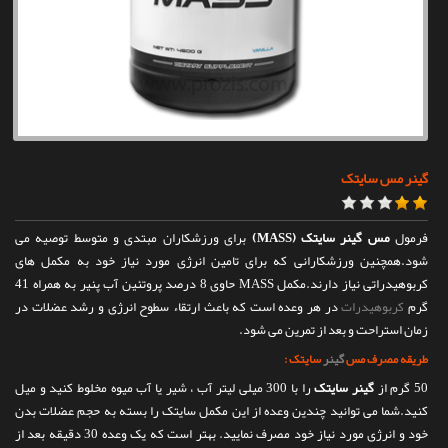
تماس با ما
گینر مس سایتک
فرمول
مس گینر سایتک (
MASS
)
برای ورزشکاران مبتدی و متوسط توصیه می
شود.همچنین ورزشکارانی که برای تامین انرژی مورد نیاز خود به مکمل های
کربوهیدراتی نیاز دارند.مکمل MASS حاوی 8 درصد پروتئین آب پنیر به همراه 41
گرم
کربوهیدرات
در هر وعده است که باعث ارتقاء سطوح انرژی و رشد عضلات در
زمان استراحت و بعد از تمرین می شود.
طریقه مصرف مس
گینر
سایتک :
50 گرم از
گینر سایتک
را با 300 میلی لیتر آب ، شیر یا آب میوه مخلوط کنید و میل
کنید.شما می توانید چندین وعده از این مکمل سایتک را بسته به حجم عضلات بدن
خود و انرژی مورد نیاز خود مصرف نمایید. بهتر است که یک وعده 30 دقیقه بعد از