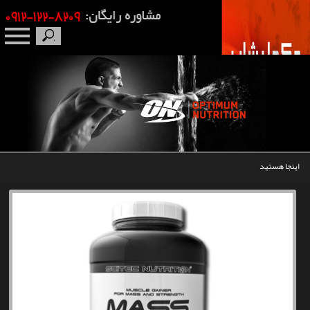
صفحه نخست
درباره ما
برندها
اینجا هستید
مکمل بدنسازی
محصولات
اخبار
مقالات