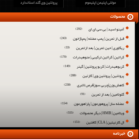
روتئین وی اچ دی جدید
مولتی اپتیمن اپتیموم
پروتئین وی گ
محصولات
آمینو اسید | بی سی ای ای
(292)
قبل از تمرین | پمپ عضله | پمپاژخون
(243)
ریکاوری | حین تمرین | بعد ازتمرین
(33)
کراتین | کراتین ترکیبی | منوهیدرات
(170)
کربوهیدرات | کربو پروتئین | گینر
(149)
پروتئین | پروتئین وی | کازئین
(288)
کاهش وزن|چربی سوز|قرص لاغری
(238)
گلوتامین | بعد از تمرین
(91)
عضله ساز | پروهورمون | پاراهورمون
(154)
ویتامین | HMB | دیگر محصولات
(555)
ال کارنیتین | CLA | کافئین
(151)
خبرنامه