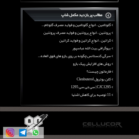
بیوگرافی علی تبریزی
منابع پروتئینی غیر گوشتی
مطالب پر بازدید مکمل شاپ
آرژنین ، فواید آرژنین و نقش آرژنین در بدن
گلوتامین ، انواع گلوتامین و فواید مصرف گلوتام...
پروتئین ، انواع پروتئین و فواید مصرف پروتئین
کراتین ، انواع کراتین و فواید کراتین
بیوگرافی بیت الله عباسپور
سرگی کنستانس چگونه بر روی بازو های فوق العاده...
روش های افزایش پیک بازو
فارماتون چیست؟
کلن بوترول Clenbuterol
CJC1295 | سی جی سی 1295
11 توصیه برای کاهش اشتها
معرفی یک برنامه غذایی جامع برای افزایش قد
چربی سوزی با چای سبز
بیوگرافی علی تبریزی
منابع پروتئینی غیر گوشتی
آرژنین ، فواید آرژنین و نقش آرژنین در بدن