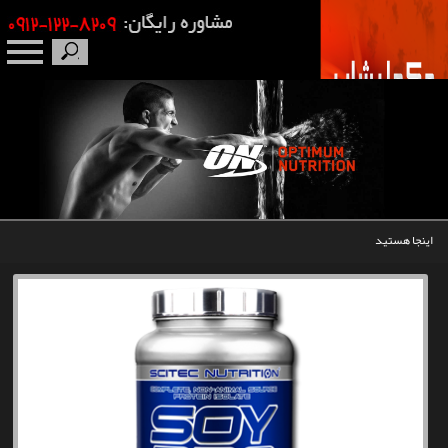
صفحه نخست
درباره ما
برندها
اینجا هستید
مکمل بدنسازی
محصولات
اخبار
مقالات