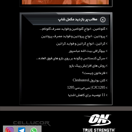
بیوگرافی علی تبریزی
منابع پروتئینی غیر گوشتی
مطالب پر بازدید مکمل شاپ
آرژنین ، فواید آرژنین و نقش آرژنین در بدن
گلوتامین ، انواع گلوتامین و فواید مصرف گلوتام...
پروتئین ، انواع پروتئین و فواید مصرف پروتئین
کراتین ، انواع کراتین و فواید کراتین
بیوگرافی بیت الله عباسپور
سرگی کنستانس چگونه بر روی بازو های فوق العاده...
روش های افزایش پیک بازو
فارماتون چیست؟
کلن بوترول Clenbuterol
CJC1295 | سی جی سی 1295
11 توصیه برای کاهش اشتها
معرفی یک برنامه غذایی جامع برای افزایش قد
چربی سوزی با چای سبز
بیوگرافی علی تبریزی
منابع پروتئینی غیر گوشتی
آرژنین ، فواید آرژنین و نقش آرژنین در بدن