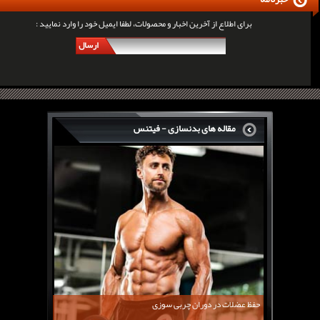
برای اطلاع از آخرین اخبار و محصولات، لطفا ایمیل خود را وارد نمایید :
ارسال
مقاله های بدنسازی - فیتنس
سرگی کنستانس چگونه بر روی بازو های فوق العاده...
روش های افزایش پیک بازو
فارماتون چیست؟
کلن بوترول Clenbuterol
CJC1295 | سی جی سی 1295
11 توصیه برای کاهش اشتها
معرفی یک برنامه غذایی جامع برای افزایش قد
حفظ عضلات در دوران چربی سوزی
چربی سوزی با چای سبز