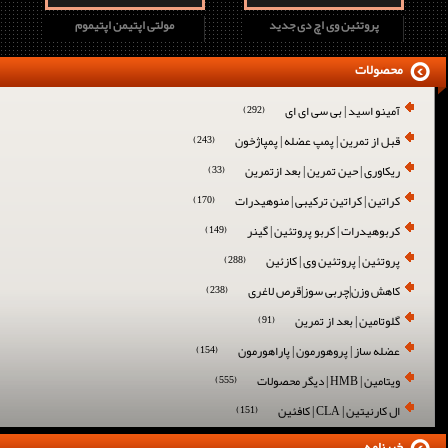
پروتئین وی اچ دی جدید
مولتی اپتیمن اپتیموم
محصولات
آمینو اسید | بی سی ای ای
(292)
قبل از تمرین | پمپ عضله | پمپاژخون
(243)
ریکاوری | حین تمرین | بعد ازتمرین
(33)
کراتین | کراتین ترکیبی | منوهیدرات
(170)
کربوهیدرات | کربو پروتئین | گینر
(149)
پروتئین | پروتئین وی | کازئین
(288)
کاهش وزن|چربی سوز|قرص لاغری
(238)
گلوتامین | بعد از تمرین
(91)
عضله ساز | پروهورمون | پاراهورمون
(154)
ویتامین | HMB | دیگر محصولات
(555)
ال کارنیتین | CLA | کافئین
(151)
خبرنامه