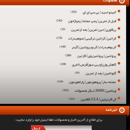
محصولات
آمینو اسید | بی سی ای ای
(292)
قبل از تمرین | پمپ عضله | پمپاژخون
(243)
ریکاوری | حین تمرین | بعد ازتمرین
(33)
کراتین | کراتین ترکیبی | منوهیدرات
(170)
کربوهیدرات | کربو پروتئین | گینر
(149)
پروتئین | پروتئین وی | کازئین
(288)
کاهش وزن|چربی سوز|قرص لاغری
(238)
گلوتامین | بعد از تمرین
(91)
عضله ساز | پروهورمون | پاراهورمون
(154)
ویتامین | HMB | دیگر محصولات
(555)
ال کارنیتین | CLA | کافئین
(151)
خبرنامه
برای اطلاع از آخرین اخبار و محصولات، لطفا ایمیل خود را وارد نمایید :
ارسال