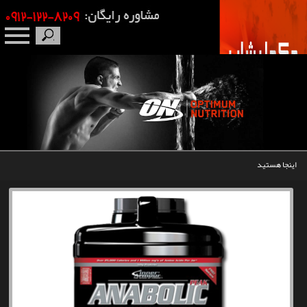
صفحه نخست
درباره ما
برندها
اینجا هستید
مکمل بدنسازی
محصولات
اخبار
مقالات