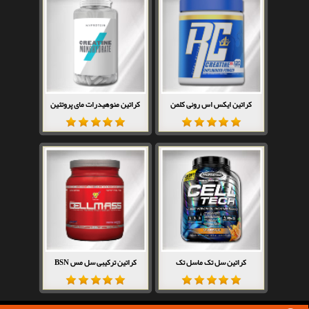
کراتین ایکس اس رونی کلمن
کراتین منوهیدرات مای پروتئین
کراتین سل تک ماسل تک
کراتین ترکیبی سل مس BSN