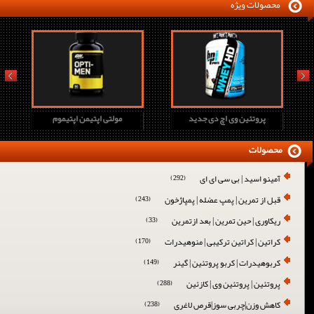
محصولات ویژه
prev
next
پروتئین وی اچ دی جدید
مولتی اپتیمن اپتیموم
محصولات
آمینو اسید | بی سی ای ای
(292)
قبل از تمرین | پمپ عضله | پمپاژخون
(243)
ریکاوری | حین تمرین | بعد ازتمرین
(33)
کراتین | کراتین ترکیبی | منوهیدرات
(170)
کربوهیدرات | کربو پروتئین | گینر
(149)
پروتئین | پروتئین وی | کازئین
(288)
کاهش وزن|چربی سوز|قرص لاغری
(238)