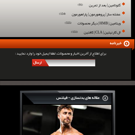
گلوتامین | بعد از تمرین
(91)
عضله ساز | پروهورمون | پاراهورمون
(154)
ویتامین | HMB | دیگر محصولات
(555)
ال کارنیتین | CLA | کافئین
(151)
خبرنامه
برای اطلاع از آخرین اخبار و محصولات، لطفا ایمیل خود را وارد نمایید :
ارسال
مقاله های بدنسازی - فیتنس
سرگی کنستانس چگونه بر روی بازو های فوق العاده...
روش های افزایش پیک بازو