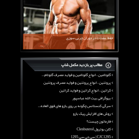
فارماتون چیست؟
کلن بوترول Clenbuterol
CJC1295 | سی جی سی 1295
11 توصیه برای کاهش اشتها
معرفی یک برنامه غذایی جامع برای افزایش قد
حفظ عضلات در دوران چربی سوزی
چربی سوزی با چای سبز
بیوگرافی علی تبریزی
منابع پروتئینی غیر گوشتی
مطالب پر بازدید مکمل شاپ
آرژنین ، فواید آرژنین و نقش آرژنین در بدن
گلوتامین ، انواع گلوتامین و فواید مصرف گلوتام...
پروتئین ، انواع پروتئین و فواید مصرف پروتئین
کراتین ، انواع کراتین و فواید کراتین
بیوگرافی بیت الله عباسپور
سرگی کنستانس چگونه بر روی بازو های فوق العاده...
روش های افزایش پیک بازو
فارماتون چیست؟
کلن بوترول Clenbuterol
CJC1295 | سی جی سی 1295