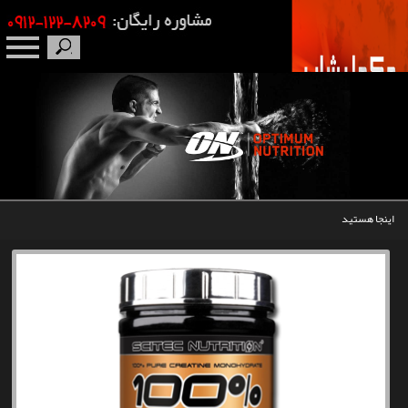
صفحه نخست
درباره ما
برندها
اینجا هستید
مکمل بدنسازی
محصولات
اخبار
مقالات