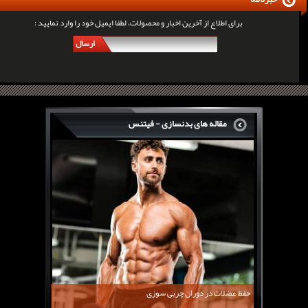
برای اطلاع از آخرین اخبار و محصولات، لطفا ایمیل خود را وارد نمایید :
ارسال
مقاله های بدنسازی - فیتنس
سرگی کنستانس چگونه بر روی بازو های فوق العاده...
روش های افزایش پیک بازو
فارماتون چیست؟
کلن بوترول Clenbuterol
CJC1295 | سی جی سی 1295
11 توصیه برای کاهش اشتها
معرفی یک برنامه غذایی جامع برای افزایش قد
حفظ عضلات در دوران چربی سوزی
چربی سوزی با چای سبز