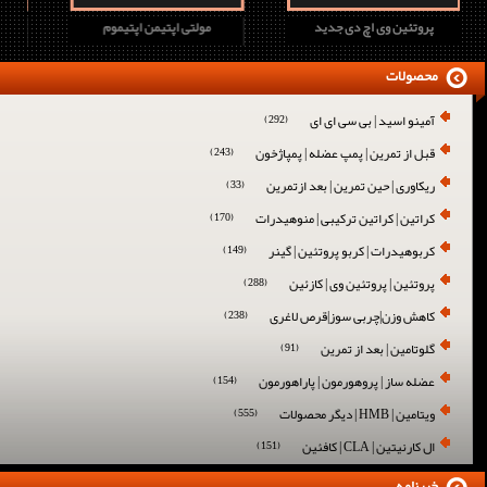
پروتئین وی اچ دی جدید
مولتی اپتیمن اپتیموم
محصولات
آمینو اسید | بی سی ای ای
(292)
قبل از تمرین | پمپ عضله | پمپاژخون
(243)
ریکاوری | حین تمرین | بعد ازتمرین
(33)
کراتین | کراتین ترکیبی | منوهیدرات
(170)
کربوهیدرات | کربو پروتئین | گینر
(149)
پروتئین | پروتئین وی | کازئین
(288)
کاهش وزن|چربی سوز|قرص لاغری
(238)
گلوتامین | بعد از تمرین
(91)
عضله ساز | پروهورمون | پاراهورمون
(154)
ویتامین | HMB | دیگر محصولات
(555)
ال کارنیتین | CLA | کافئین
(151)
خبرنامه