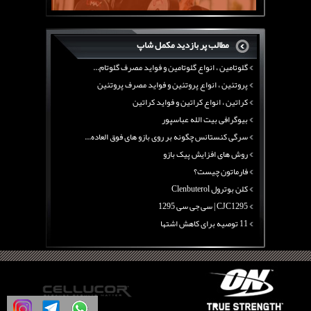
بیوگرافی علی تبریزی
منابع پروتئینی غیر گوشتی
مطالب پر بازدید مکمل شاپ
آرژنین ، فواید آرژنین و نقش آرژنین در بدن
گلوتامین ، انواع گلوتامین و فواید مصرف گلوتام...
پروتئین ، انواع پروتئین و فواید مصرف پروتئین
کراتین ، انواع کراتین و فواید کراتین
بیوگرافی بیت الله عباسپور
سرگی کنستانس چگونه بر روی بازو های فوق العاده...
روش های افزایش پیک بازو
فارماتون چیست؟
کلن بوترول Clenbuterol
CJC1295 | سی جی سی 1295
11 توصیه برای کاهش اشتها
معرفی یک برنامه غذایی جامع برای افزایش قد
چربی سوزی با چای سبز
بیوگرافی علی تبریزی
منابع پروتئینی غیر گوشتی
آرژنین ، فواید آرژنین و نقش آرژنین در بدن