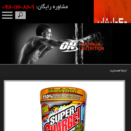
صفحه نخست
درباره ما
برندها
اینجا هستید
مکمل بدنسازی
محصولات
اخبار
مقالات