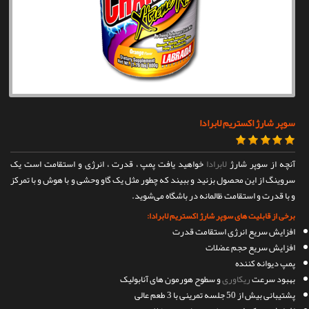
تماس با ما
سوپر شارژ اکستریم لابرادا
آنچه از سوپر شارژ
لابرادا
خواهید یافت پمپ ، قدرت ، انرژی و استقامت است یک
سروینگ از این محصول بزنید و ببیند که چطور مثل یک گاو وحشی و با هوش و با تمرکز
و با قدرت و استقامت ظالمانه در باشگاه می‌شوید.
برخی از قابلیت های سوپر شارژ اکستریم لابرادا:
افزایش سریع انرژی استقامت قدرت
افزایش سریع حجم عضلات
پمپ دیوانه کننده
بهبود سرعت
ریکاوری
و سطوح هورمون های آنابولیک
پشتیبانی بیش از 50 جلسه تمرینی با 3 طعم عالی