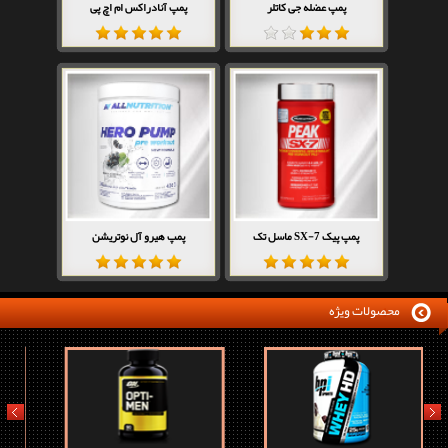
پمپ عضله جی کاتلر
پمپ آنادراکس ام اچ پی
پمپ پیک SX-7 ماسل تک
پمپ هیرو آل نوتریشن
محصولات ویژه
prev
next