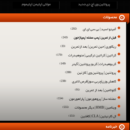
پروتئین وی اچ دی جدید
مولتی اپتیمن اپتیموم
محصولات
آمینو اسید | بی سی ای ای
(292)
قبل از تمرین | پمپ عضله | پمپاژخون
(243)
ریکاوری | حین تمرین | بعد ازتمرین
(33)
کراتین | کراتین ترکیبی | منوهیدرات
(170)
کربوهیدرات | کربو پروتئین | گینر
(149)
پروتئین | پروتئین وی | کازئین
(288)
کاهش وزن|چربی سوز|قرص لاغری
(238)
گلوتامین | بعد از تمرین
(91)
عضله ساز | پروهورمون | پاراهورمون
(154)
ویتامین | HMB | دیگر محصولات
(555)
ال کارنیتین | CLA | کافئین
(151)
خبرنامه