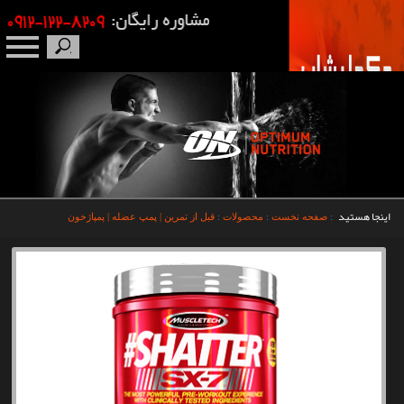
صفحه نخست
درباره ما
برندها
اینجا هستید
:
صفحه نخست
:
محصولات
:
قبل از تمرین | پمپ عضله | پمپاژخون
مکمل بدنسازی
محصولات
اخبار
مقالات