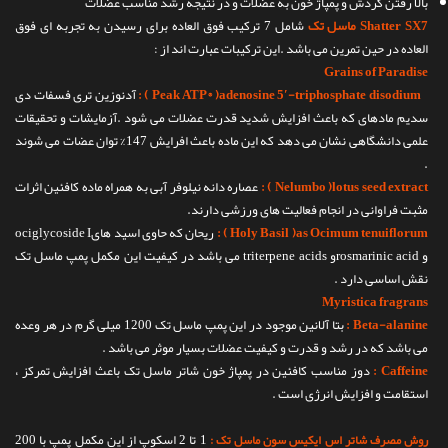
بالا رفتن گردش و پمپاژ خون به عضلات و در نتیجه رشد مناسب عضلات
Shatter SX7 ماسل تک
شامل 7 ترکیب فوق العاده برای رسیدن به تجربه ای فوق
العاده در حین تمرین می باشد .این ترکیبات عبارت اند از :
Grains of Paradise
Peak ATP® )adenosine 5′-triphosphate disodium ) :
آدنوزین تری فسفات دی
سدیم مادهای که باعث افزایش شدید قدرت عضلات می شود .آزمایشات و تحقیقات
علمی دانشگاهی نشان می دهد که این ماده باعث افرایش 147% توان عضات می شوند
.
Nelumbo )lotus seed extract ) :
عصاره دانه نیلوفر آبی به همراه ماده کافئین اثرات
مثبت فراوانی در انجام فعالیت های ورزشی دارند.
Holy Basil )as Ocimum tenuiflorum ) :
ریحان که حاوی اسید هایociglycoside I
و rosmarinic acidو triterpene acids می باشد در کیفیت این مکمل پمپ ماسل تک
نقش اساسی دارد .
Myristica fragrans
Beta-alanine :
بتا آلانین موجود در این پمپ ماسل تک 1200 میلی گرم در هر وعده
می باشد که در رشد و قدرت و کیفیت عضلات بسیار موثر می باشد .
Caffeine :
دوز مناسب کافئین در پمپاژ خون شاتر ماسل تک باعث افزایش تمرکز ،
استقامت و افزایش انرژی است .
1 تا 2 اسکوپ از این مکمل پمپ با 200
روش مصرف شاتر اس ایکیس سون ماسل تک :