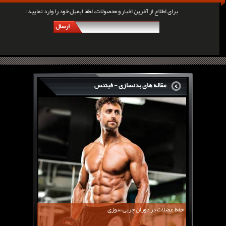
برای اطلاع از آخرین اخبار و محصولات، لطفا ایمیل خود را وارد نمایید :
ارسال
مقاله های بدنسازی - فیتنس
سرگی کنستانس چگونه بر روی بازو های فوق العاده...
روش های افزایش پیک بازو
فارماتون چیست؟
کلن بوترول Clenbuterol
CJC1295 | سی جی سی 1295
11 توصیه برای کاهش اشتها
معرفی یک برنامه غذایی جامع برای افزایش قد
حفظ عضلات در دوران چربی سوزی
چربی سوزی با چای سبز