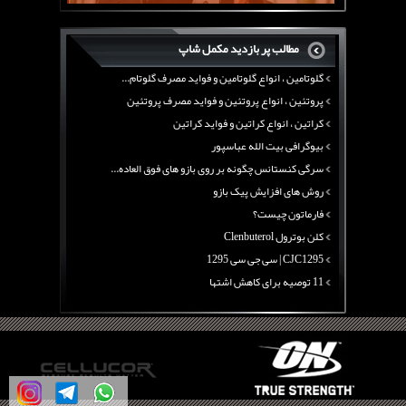
بیوگرافی علی تبریزی
منابع پروتئینی غیر گوشتی
مطالب پر بازدید مکمل شاپ
آرژنین ، فواید آرژنین و نقش آرژنین در بدن
گلوتامین ، انواع گلوتامین و فواید مصرف گلوتام...
پروتئین ، انواع پروتئین و فواید مصرف پروتئین
کراتین ، انواع کراتین و فواید کراتین
بیوگرافی بیت الله عباسپور
سرگی کنستانس چگونه بر روی بازو های فوق العاده...
روش های افزایش پیک بازو
فارماتون چیست؟
کلن بوترول Clenbuterol
CJC1295 | سی جی سی 1295
11 توصیه برای کاهش اشتها
معرفی یک برنامه غذایی جامع برای افزایش قد
چربی سوزی با چای سبز
بیوگرافی علی تبریزی
منابع پروتئینی غیر گوشتی
آرژنین ، فواید آرژنین و نقش آرژنین در بدن