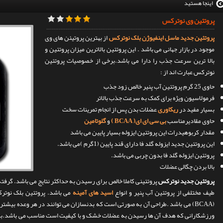
اینجا هستید
پروتئین وی نوترکس
پروتئین جدید ماسل اینفیوژن بلک نوترکس
از بهترین پروتیئن های وی
موجود در بازار جهانی می باشد . این پروتئین بالاترین میزان پروتئین و
بالا ترین سرعت جذب را دارا می باشد.برخی از خصوصیات پروتئین
نوترکس عبارت اند از :
حاوی 25 گرم پروتئین آب پنیر خالص زود جذب
فرمولاسیون ویژه برای کمک به سرعت جذب بالاتر
بسیار مفید در
ریکاوری
عضلات بدن پس از انجام تمرینات سخت
حاوی مقادیرمناسب
بی سی ای ای( BCAA )
و
گلوتامین
مقدار کربوهیدرات این پروتئین ایزوله بسیار پایین می باشد
این پروتئین جدید ایزوله گلد فا دارای قند پایین (1گرم )می باشد.
پروتئین ایزوله گلد فا بدون چربی می باشد.
بالا بردن چگالی عضلات
پروتئین جدید نوترکس
پروتئینی کاملا خالص برای رسیدن به حداکثر نتایج می باشد. گرفت
طیف مختلفی از پروتئین آب پنیر و انواع
اسید های آمینه
می باشد. پروتئین بلک نوترک
(BCAA) می باشد .طراحی آن به صورتی است که بدنسازان می توانند در هر وعده بیشتر
ورزشکارانی که هدف آن ها رسیدن به عضلات خشک و با کیفیت است مناسب می باشد.بر خ