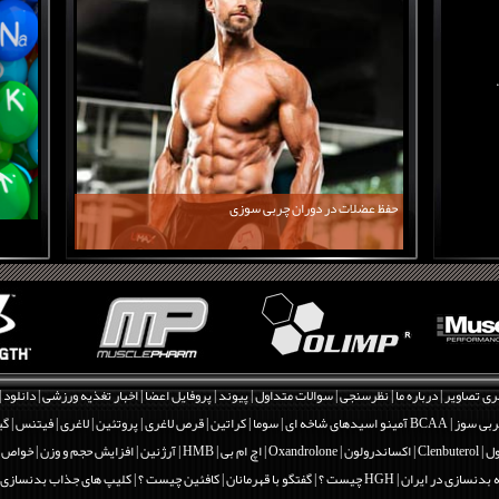
حفظ عضلات در دوران چربی سوزی
ری تصاویر
|
درباره ما
|
نظرسنجی
|
سوالات متداول
|
پیوند
|
پروفایل اعضا
|
اخبار تغذیه ورزشی
|
دانلود
|
بی سوز
|
BCAA آمینو اسیدهای شاخه ای
|
سوما
|
کراتین
|
قرص لاغری
|
پروتئین
|
لاغری
|
فیتنس
|
گی
Clenbut
|
اکساندرولون | Oxandrolone
|
اچ ام بی | HMB
|
آرژنین
|
افزایش حجم و وزن
|
خواص و فو
 بدنسازی در ایران
|
HGH چیست ؟
|
گفتگو با قهرمانان
|
کافئین چیست ؟
|
کلیپ های جذاب بدنسازی