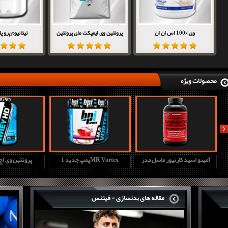
وی %100 اس ان ان
پروتئین وی ایمپکت مای پروتئین
تیتانیوم پرو پلک
محصولات ویژه
nex
آمینو اسید کارنیور ماسل مدز
پمپ جدید 1MR Vortex
پروتئین وی ا
مقاله های بدنسازی - فیتنس