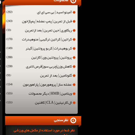
محصولات
آمینو اسید | بی سی ای ای
(292)
قبل از تمرین | پمپ عضله | پمپاژخون
(243)
ریکاوری | حین تمرین | بعد ازتمرین
(33)
کراتین | کراتین ترکیبی | منوهیدرات
(170)
کربوهیدرات | کربو پروتئین | گینر
(149)
پروتئین | پروتئین وی | کازئین
(288)
کاهش وزن|چربی سوز|قرص لاغری
(238)
گلوتامین | بعد از تمرین
(91)
عضله ساز | پروهورمون | پاراهورمون
(154)
ویتامین | HMB | دیگر محصولات
(555)
ال کارنیتین | CLA | کافئین
(151)
نظرسنجی
نظر شما در مورد استفاده از مکمل های ورزشی