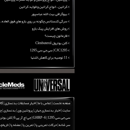
کراتین ، انواع کراتین و فواید کراتین
بیوگرافی بیت الله عباسپور
سرگی کنستانس چگونه بر روی بازو های فوق العاده...
روش های افزایش پیک بازو
فارماتون چیست؟
کلن بوترول Clenbuterol
CJC1295 | سی جی سی 1295
11 توصیه برای کاهش اشتها
معرفی یک برنامه غذایی جامع برای افزایش قد
چربی سوزی با چای سبز
بیوگرافی علی تبریزی
منابع پروتئینی غیر گوشتی
آرژنین ، فواید آرژنین و نقش آرژنین در بدن
گلوتامین ، انواع گلوتامین و فواید مصرف گلوتام...
صفحه نخست
|
تماس با ما
|
اخبار مسابقات بدنسازی
|
گال
پروتئین ، انواع پروتئین و فواید مصرف پروتئین
سایت
|
اخبار بدنسازی جهان
|
پروتئین وی
|
بدنسازی
|
چر
کراتین ، انواع کراتین و فواید کراتین
سی جی سی 1295
|
GHRP-6 | جی اچ آر پی 6
|
کلن بوترول | erol
بیوگرافی بیت الله عباسپور
سر شانه
|
حرکات تمرینی پا | تمرین پا | عضله پا
|
تاریخچه