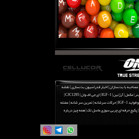
مصاحبه با بدنسازان
|
اخبار فدراسیون بدنسازی
|
نقشه
نر
|
مکمل
|
آرژنین
|
IGF-1 | ای جی اف وان
|
CJC1295 |
اید IGF-1
|
حرکات سرشانه | تمرین سر شانه | عضله
|
پکیج حرفه ای چربی سوزی ماسل تک
|
همه چیز درباره