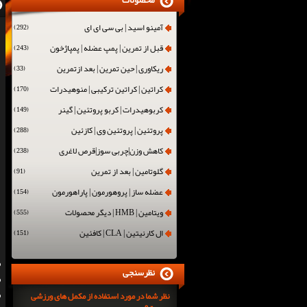
محصولات
آمینو اسید | بی سی ای ای
(292)
قبل از تمرین | پمپ عضله | پمپاژخون
(243)
ریکاوری | حین تمرین | بعد ازتمرین
(33)
کراتین | کراتین ترکیبی | منوهیدرات
(170)
کربوهیدرات | کربو پروتئین | گینر
(149)
پروتئین | پروتئین وی | کازئین
(288)
کاهش وزن|چربی سوز|قرص لاغری
(238)
گلوتامین | بعد از تمرین
(91)
عضله ساز | پروهورمون | پاراهورمون
(154)
ویتامین | HMB | دیگر محصولات
(555)
ال کارنیتین | CLA | کافئین
(151)
نظرسنجی
نظر شما در مورد استفاده از مکمل های ورزشی