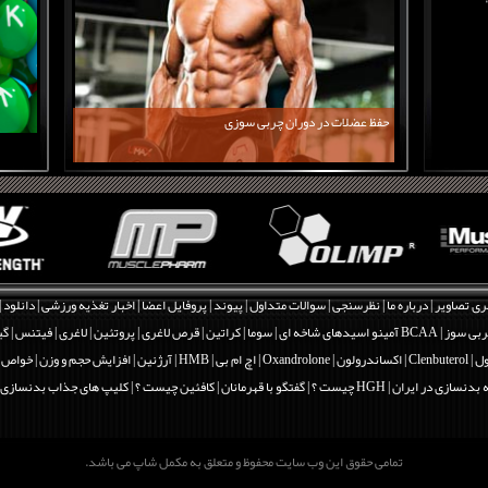
حفظ عضلات در دوران چربی سوزی
ری تصاویر
|
درباره ما
|
نظرسنجی
|
سوالات متداول
|
پیوند
|
پروفایل اعضا
|
اخبار تغذیه ورزشی
|
دانلود
|
بی سوز
|
BCAA آمینو اسیدهای شاخه ای
|
سوما
|
کراتین
|
قرص لاغری
|
پروتئین
|
لاغری
|
فیتنس
|
گی
Clenbut
|
اکساندرولون | Oxandrolone
|
اچ ام بی | HMB
|
آرژنین
|
افزایش حجم و وزن
|
خواص و فو
 بدنسازی در ایران
|
HGH چیست ؟
|
گفتگو با قهرمانان
|
کافئین چیست ؟
|
کلیپ های جذاب بدنسازی
تمامی حقوق این وب سایت محفوظ و متعلق به مکمل شاپ می باشد.