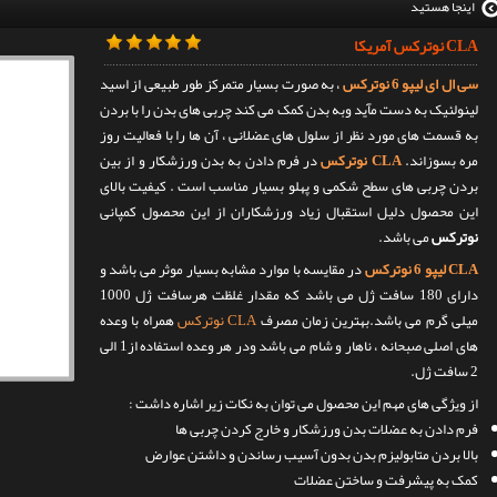
اینجا هستید
CLA نوترکس آمریکا
سی ال ای لیپو 6 نوترکس
، به صورت بسیار متمرکز طور طبیعی از اسید
لینولئیک به دست مآید وبه بدن کمک می کند چربی های بدن را با بردن
به قسمت های مورد نظر از سلول های عضلانی ، آن ها را با فعالیت روز
مره بسوزاند.
CLA نوترکس
در فرم دادن به بدن ورزشکار و از بین
بردن چربی های سطح شکمی و پهلو بسیار مناسب است . کیفیت بالای
این محصول دلیل استقبال زیاد ورزشکاران از این محصول کمپانی
نوترکس
می باشد.
CLA لیپو 6 نوترکس
در مقایسه با موارد مشابه بسیار موثر می باشد و
دارای 180 سافت ژل می باشد که مقدار غلظت هرسافت ژل 1000
میلی گرم می باشد.بهترین زمان مصرف
CLA نوترکس
همراه با وعده
های اصلی صبحانه ، ناهار و شام می باشد ودر هر وعده استفاده از1 الی
2 سافت ژل.
از ویژگی های مهم این محصول می توان به نکات زیر اشاره داشت :
فرم دادن به عضلات بدن ورزشکار و خارج کردن چربی ها
بالا بردن متابولیزم بدن بدون آسیب رساندن و داشتن عوارض
کمک به پیشرفت و ساختن عضلات