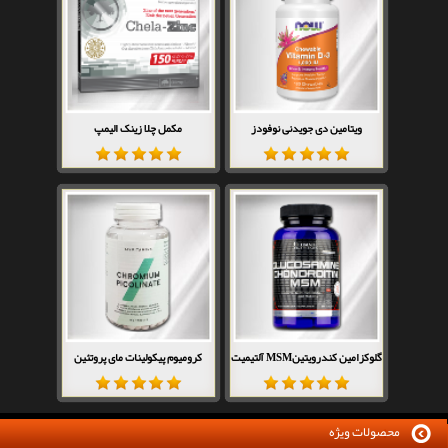
ویتامین دی جویدنی نوفودز
مکمل چلا زینک الیمپ
گلوکزامین کندرویتینMSM آلتیمیت
کرومیوم پیکولینات مای پروتئین
محصولات ویژه