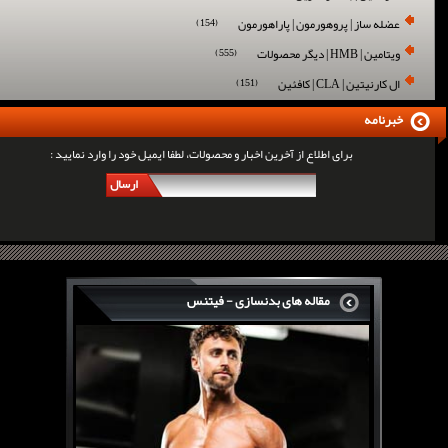
عضله ساز | پروهورمون | پاراهورمون
(154)
ویتامین | HMB | دیگر محصولات
(555)
ال کارنیتین | CLA | کافئین
(151)
خبرنامه
برای اطلاع از آخرین اخبار و محصولات، لطفا ایمیل خود را وارد نمایید :
ارسال
مقاله های بدنسازی - فیتنس
سرگی کنستانس چگونه بر روی بازو های فوق العاده...
روش های افزایش پیک بازو
فارماتون چیست؟