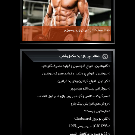
کلن بوترول Clenbuterol
CJC1295 | سی جی سی 1295
11 توصیه برای کاهش اشتها
معرفی یک برنامه غذایی جامع برای افزایش قد
حفظ عضلات در دوران چربی سوزی
چربی سوزی با چای سبز
بیوگرافی علی تبریزی
منابع پروتئینی غیر گوشتی
مطالب پر بازدید مکمل شاپ
آرژنین ، فواید آرژنین و نقش آرژنین در بدن
گلوتامین ، انواع گلوتامین و فواید مصرف گلوتام...
پروتئین ، انواع پروتئین و فواید مصرف پروتئین
کراتین ، انواع کراتین و فواید کراتین
بیوگرافی بیت الله عباسپور
سرگی کنستانس چگونه بر روی بازو های فوق العاده...
روش های افزایش پیک بازو
فارماتون چیست؟
کلن بوترول Clenbuterol
CJC1295 | سی جی سی 1295
11 توصیه برای کاهش اشتها