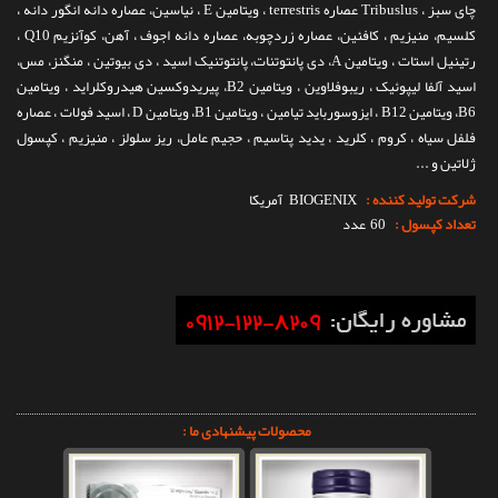
چای سبز ، Tribuslus عصاره terrestris ، ویتامین E ، نیاسین، عصاره دانه انگور دانه ،
کلسیم، منیزیم ، کافئین، عصاره زردچوبه، عصاره دانه اجوف ، آهن، کوآنزیم Q10 ،
رتینیل استات ، ویتامین A، دی پانتوتنات، پانتوتنیک اسید ، دی بیوتین ، منگنز، مس،
اسید آلفا لیپوئیک ، ریبوفلاوین ، ویتامین B2، پیریدوکسین هیدروکلراید ، ویتامین
B6، ویتامین B12 ، ایزوسورباید تیامین ، ویتامین B1، ویتامین D ، اسید فولات ، عصاره
فلفل سیاه ، کروم ، کلرید ، یدید پتاسیم ، حجیم عامل، ریز سلولز ، منیزیم ، کپسول
ژلاتین و ...
شرکت تولید کننده :
BIOGENIX
آمریکا
تعداد کپسول :
60 عدد
محصولات پیشنهادی ما :