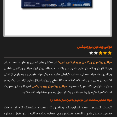
تماس با ما
مولتی ویتامین بیوجنیکس
مولتی ویتامین ویتا من بیوجنیکس آمریکا
از مکمل های غذایی بیسار مناسب برای
ورزشکاران و انسان های عادی می باشد. فرمولاسیون این مولتی ویتامین شامل
ویتامین ها، مواد معدنی، عصاره گیاهان مفید و دیگر مواد طبیعی و بسیاری از آنتی
اکسیدان هایی می باشد که کمک به حفظ سطح پایین رادیکال های آزاد در ارگانیسم
بدن انسان می کند.طریقه مصرف
مولتی ویتامین بیو جنیکس
آمریکا به این صورت
است که یک کپسول با صبحانه و یک کپسول به همراه شام استفاده کنید
مواد تشکیل دهنده این مولتی ویتامین عبارت اند از :
کربنات کلسیم ، اسید اسکوربیک ،ویتامین C ، عصاره جینسنگ کره ای درخت
جنسهیاجنسان عادی ، اکسید منیزیم، روی، عصاره ریشه ماکارو ، اینوزیتول ، عصاره