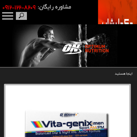
صفحه نخست
درباره ما
برندها
اینجا هستید
مکمل بدنسازی
محصولات
اخبار
مقالات