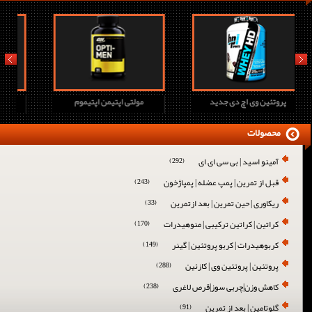
prev
next
پروتئین وی اچ دی جدید
مولتی اپتیمن اپتیموم
محصولات
آمینو اسید | بی سی ای ای
(292)
قبل از تمرین | پمپ عضله | پمپاژخون
(243)
ریکاوری | حین تمرین | بعد ازتمرین
(33)
کراتین | کراتین ترکیبی | منوهیدرات
(170)
کربوهیدرات | کربو پروتئین | گینر
(149)
پروتئین | پروتئین وی | کازئین
(288)
کاهش وزن|چربی سوز|قرص لاغری
(238)
گلوتامین | بعد از تمرین
(91)